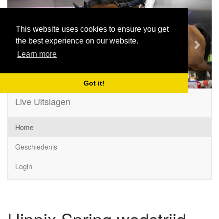
Previous
Next
This website uses cookies to ensure you get
the best experience on our website.
Learn more
Got it!
Live Uitslagen
Home
Geschiedenis
Login
Hippix Spring wedstrijd