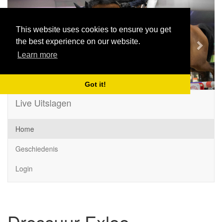
Previous
Next
This website uses cookies to ensure you get
the best experience on our website.
Learn more
Got it!
Live Uitslagen
Home
Geschiedenis
Login
Dressuur Exloo