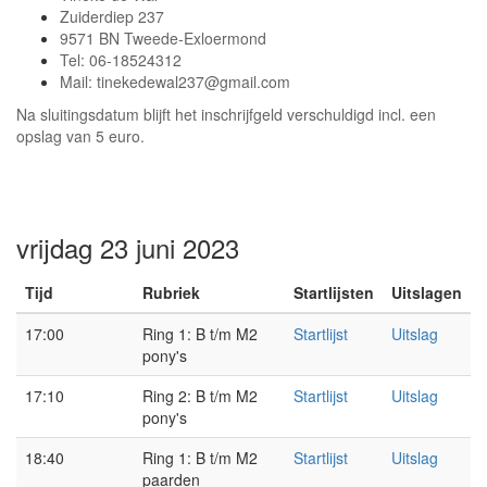
Zuiderdiep 237
9571 BN Tweede-Exloermond
Tel: 06-18524312
Mail:
tinekedewal237@gmail.com
Na sluitingsdatum blijft het inschrijfgeld verschuldigd incl. een
opslag van 5 euro.
vrijdag 23 juni 2023
Tijd
Rubriek
Startlijsten
Uitslagen
17:00
Ring 1: B t/m M2
Startlijst
Uitslag
pony's
17:10
Ring 2: B t/m M2
Startlijst
Uitslag
pony's
18:40
Ring 1: B t/m M2
Startlijst
Uitslag
paarden