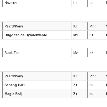
Novalita
L1
23
Paard/Pony
Kl.
P.nr.
Hugo fan de Hynderwente
M1
31
Black Zeb
M2
35
Paard/Pony
Kl.
P.nr.
Senang HJH
Z1
39
Magic Boij
Z1
39