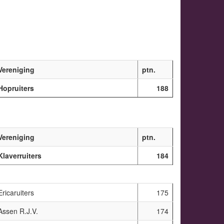
Vereniging
ptn.
Hopruiters
188
Vereniging
ptn.
Klaverruiters
184
Ericaruiters
175
Assen R.J.V.
174