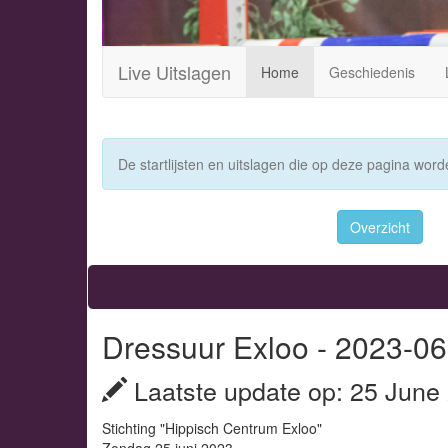
Live Uitslagen
Home
Geschiedenis
De startlijsten en uitslagen die op deze pagina worde
Overzicht
Dressuur Exloo - 2023-06-
Laatste update op: 25 June
Stichting "Hippisch Centrum Exloo"
Zondag 25 juni 2023