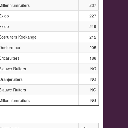
Millenniumruiters
237
Exloo
227
Exloo
219
Bosruiters Koekange
212
Oostermoer
205
Ericaruiters
186
Blauwe Ruiters
NG
Oranjeruiters
NG
Blauwe Ruiters
NG
Millenniumruiters
NG