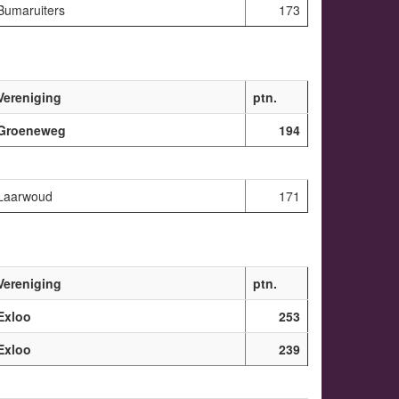
Bumaruiters
173
Vereniging
ptn.
Groeneweg
194
Laarwoud
171
Vereniging
ptn.
Exloo
253
Exloo
239