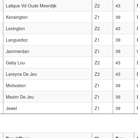
Lalique Vd Oude Meerdijk
Z2
43
Kensington
Z1
39
Lexington
Z2
43
Languedoc
Z1
39
Jammerdan
Z1
39
Gaby Lou
Z2
43
Lareyna De Jeu
Z2
43
Motivation
Z1
39
Maxim De Jeu
Z1
39
Jewel
Z1
39