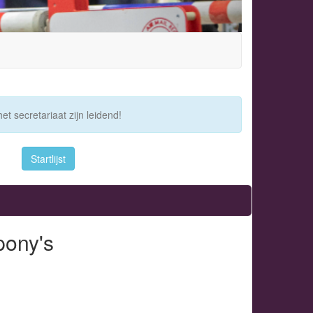
et secretariaat zijn leidend!
Startlijst
pony's