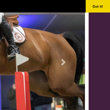
Next
Got it!