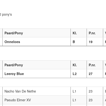
2 pony's
Paard/Pony
Kl.
P.nr.
Onneloes
B
19
Paard/Pony
Kl.
P.nr.
Leeroy Blue
L2
27
Nacho Van De Nethe
L1
23
Pseudo Elmer XV
L1
23