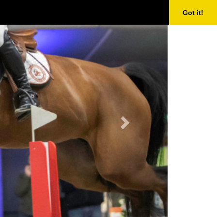
Next
Got it!