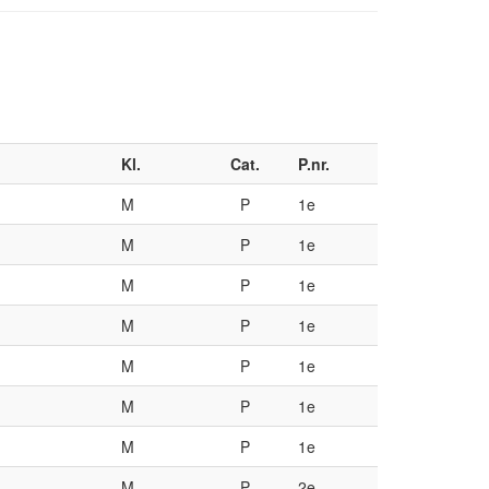
Kl.
Cat.
P.nr.
M
P
1e
M
P
1e
M
P
1e
M
P
1e
M
P
1e
M
P
1e
M
P
1e
M
P
2e