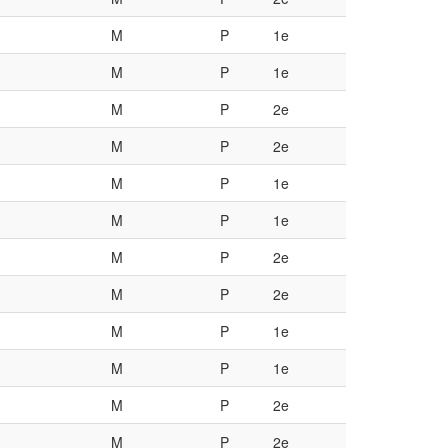
M
P
1e
M
P
1e
M
P
2e
M
P
2e
M
P
1e
M
P
1e
M
P
2e
M
P
2e
M
P
1e
M
P
1e
M
P
2e
M
P
2e