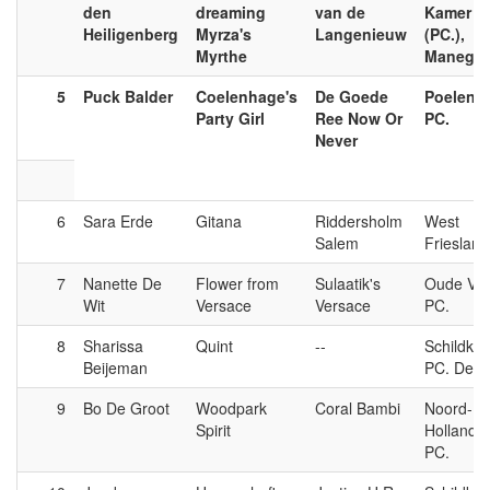
den
dreaming
van de
Kamer B
Heiligenberg
Myrza's
Langenieuw
(PC.),
Myrthe
Manege 
5
Puck Balder
Coelenhage's
De Goede
Poelenb
Party Girl
Ree Now Or
PC.
Never
6
Sara Erde
Gitana
Riddersholm
West
Salem
Friesland
7
Nanette De
Flower from
Sulaatik's
Oude Vee
Wit
Versace
Versace
PC.
8
Sharissa
Quint
--
Schildkn
Beijeman
PC. De
9
Bo De Groot
Woodpark
Coral Bambi
Noord-
Spirit
Hollands
PC.