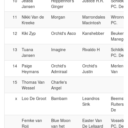
10
Jeada
Hoppenhof's
Justice H.R.
Schildkn
Jansen
Ginger
PC. De
11
Nikki Van de
Morgan
Marrondales
Wironruit
Kreeke
Macintosh
PC.
12
Kiki Zyp
Orchid's Asco
Kanshebber
Beukers 
Manege
13
Tuana
Imagine
Rivaldo H
Schildkn
Jansen
PC. De
14
Paige
Orchid's
Orchid's
Merlen, 
Heymans
Admiraal
Justin
Van
15
Thomas Van
Charlie's
Wessel
Angel
x
Loo De Groot
Bambam
Leandros
Beemste
Sirik
Ruiters, 
De
Femke van
Blue Moon
Easter Van
Vossebur
Roij
van het
De Leliaard
PC. De