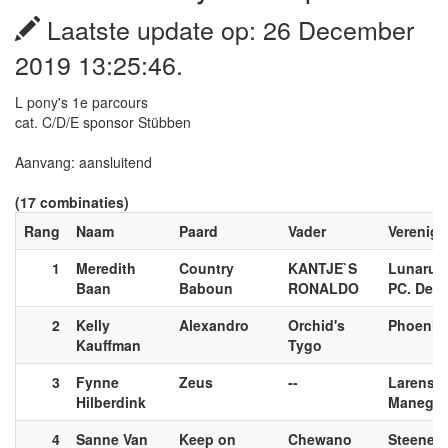
Laatste update op: 26 December
2019 13:25:46.
L pony's 1e parcours
cat. C/D/E sponsor Stübben
Aanvang: aansluitend
(17 combinaties)
Rang
Naam
Paard
Vader
Verenigi
1
Meredith
Country
KANTJE`S
Lunaruit
Baan
Baboun
RONALDO
PC. De
2
Kelly
Alexandro
Orchid's
Phoenix,
Kauffman
Tygo
3
Fynne
Zeus
--
Larense
Hilberdink
Manege,
4
Sanne Van
Keep on
Chewano
Steenen