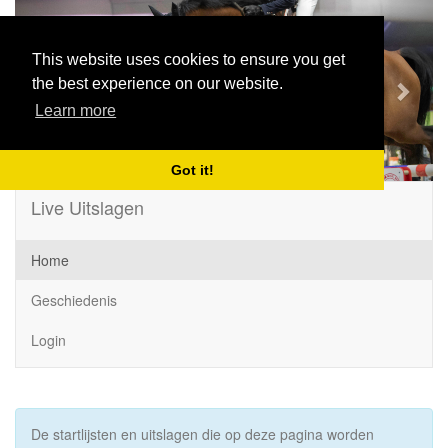
Previous
Next
This website uses cookies to ensure you get
the best experience on our website.
Learn more
Got it!
Live Uitslagen
Home
Geschiedenis
Login
De startlijsten en uitslagen die op deze pagina worden