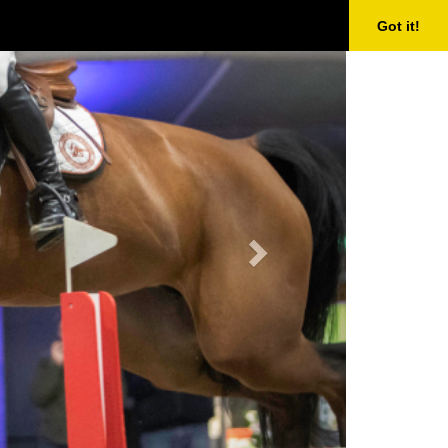
Next
Got it!