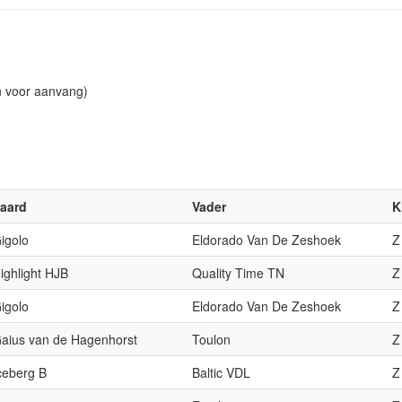
n voor aanvang)
aard
Vader
K
igolo
Eldorado Van De Zeshoek
Z
ighlight HJB
Quality Time TN
Z
igolo
Eldorado Van De Zeshoek
Z
aius van de Hagenhorst
Toulon
Z
ceberg B
Baltic VDL
Z