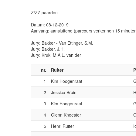
Z/ZZ paarden
Datum: 08-12-2019
Aanvang: aansluitend (parcours verkennen 15 minute
Jury: Bakker - Van Ettinger, S.M.
Jury: Bakker, J.H.
Jury: Kruk, M.A.L. van der
nr.
Ruiter
P
1
Kim Hoogenraat
G
2
Jessica Bruin
H
3
Kim Hoogenraat
G
4
Glenn Knoester
G
5
Henri Ruiter
I