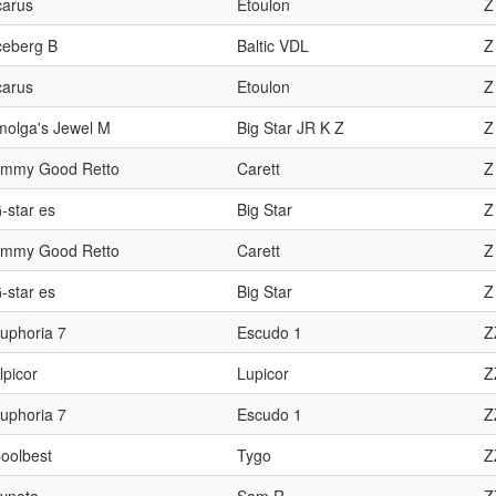
carus
Etoulon
Z
ceberg B
Baltic VDL
Z
carus
Etoulon
Z
molga's Jewel M
Big Star JR K Z
Z
mmy Good Retto
Carett
Z
-star es
Big Star
Z
mmy Good Retto
Carett
Z
-star es
Big Star
Z
uphoria 7
Escudo 1
Z
lpicor
Lupicor
Z
uphoria 7
Escudo 1
Z
oolbest
Tygo
Z
ynata
Sam R
Z