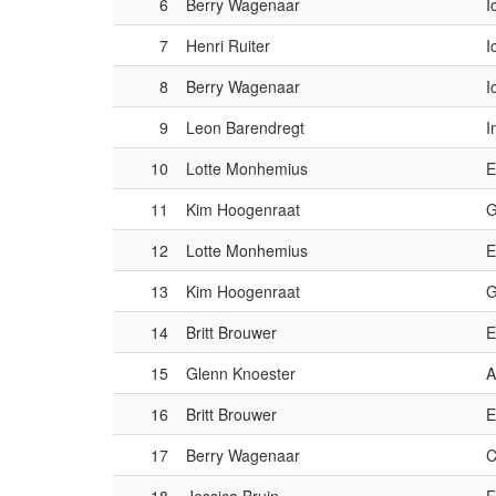
6
Berry Wagenaar
I
7
Henri Ruiter
I
8
Berry Wagenaar
I
9
Leon Barendregt
I
10
Lotte Monhemius
E
11
Kim Hoogenraat
G
12
Lotte Monhemius
E
13
Kim Hoogenraat
G
14
Britt Brouwer
E
15
Glenn Knoester
A
16
Britt Brouwer
E
17
Berry Wagenaar
C
18
Jessica Bruin
F