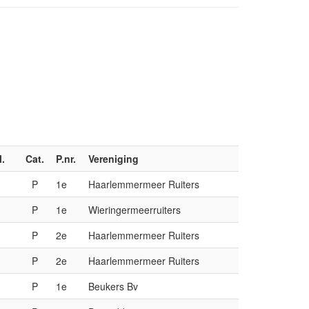
l.
Cat.
P.nr.
Vereniging
P
1e
Haarlemmermeer Ruiters
P
1e
Wieringermeerruiters
P
2e
Haarlemmermeer Ruiters
P
2e
Haarlemmermeer Ruiters
P
1e
Beukers Bv