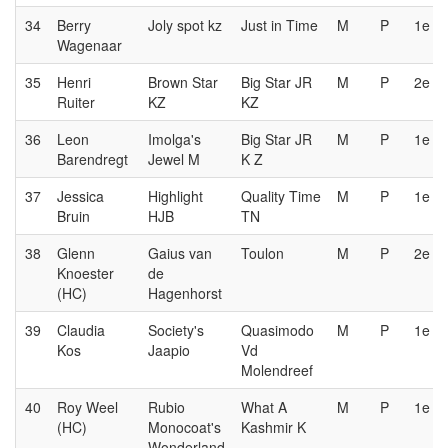
34
Berry
Joly spot kz
Just in Time
M
P
1e
Wagenaar
35
Henri
Brown Star
Big Star JR
M
P
2e
Ruiter
KZ
KZ
36
Leon
Imolga's
Big Star JR
M
P
1e
Barendregt
Jewel M
K Z
37
Jessica
Highlight
Quality Time
M
P
1e
Bruin
HJB
TN
38
Glenn
Gaius van
Toulon
M
P
2e
Knoester
de
(HC)
Hagenhorst
39
Claudia
Society's
Quasimodo
M
P
1e
Kos
Jaapio
Vd
Molendreef
40
Roy Weel
Rubio
What A
M
P
1e
(HC)
Monocoat's
Kashmir K
Wonderland