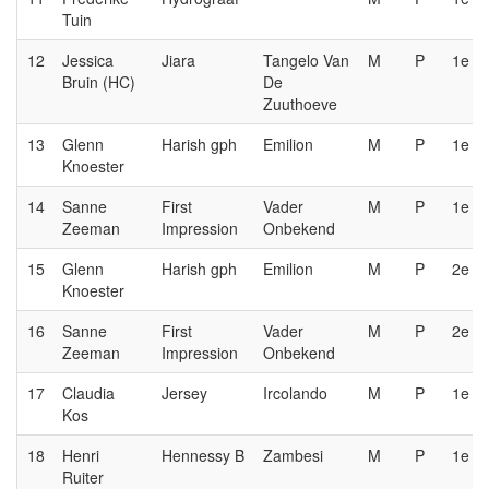
Tuin
12
Jessica
Jiara
Tangelo Van
M
P
1e
Bruin (HC)
De
Zuuthoeve
13
Glenn
Harish gph
Emilion
M
P
1e
Knoester
14
Sanne
First
Vader
M
P
1e
Zeeman
Impression
Onbekend
15
Glenn
Harish gph
Emilion
M
P
2e
Knoester
16
Sanne
First
Vader
M
P
2e
Zeeman
Impression
Onbekend
17
Claudia
Jersey
Ircolando
M
P
1e
Kos
18
Henri
Hennessy B
Zambesi
M
P
1e
Ruiter