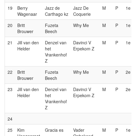
19
Berry
Jazz de
Jazz De
M
P
1e
Wagenaar
Carthago kz
Coquerie
20
Britt
Fuzeta
Why Me
M
P
1e
Brouwer
Beech
21
Jill van den
Denzel van
Davinci V
M
P
1e
Helder
het
Erpekom Z
Vrankenhof
Z
22
Britt
Fuzeta
Why Me
M
P
2e
Brouwer
Beech
23
Jill van den
Denzel van
Davinci V
M
P
2e
Helder
het
Erpekom Z
Vrankenhof
Z
24
25
Kim
Gracia es
Vader
M
P
1e