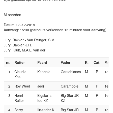
M paarden
Datum: 08-12-2019
Aanvang: 15:30 (parcours verkennen 15 minuten voor aanvang)
Jury: Bakker - Van Ettinger, S.M.
Jury: Bakker, J.H.
Jury: Kruk, M.A.L. van der
nr.
Ruiter
Paard
Vader
Kl.
Cat.
P.nr.
1
Claudia
Kabriola
Cantoblanco
M
P
1e
Kos
2
Roy Weel
Jedi
Carambole
M
P
1e
3
Henri
Bigstar`s
Big Star JR
M
P
1e
Ruiter
fee KZ
KZ
4
Berry
Ilisander K
Big Star JR
M
P
1e