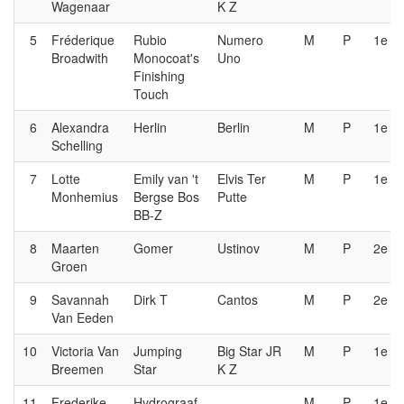
Wagenaar
K Z
5
Fréderique
Rubio
Numero
M
P
1e
Broadwith
Monocoat's
Uno
Finishing
Touch
6
Alexandra
Herlin
Berlin
M
P
1e
Schelling
7
Lotte
Emily van 't
Elvis Ter
M
P
1e
Monhemius
Bergse Bos
Putte
BB-Z
8
Maarten
Gomer
Ustinov
M
P
2e
Groen
9
Savannah
Dirk T
Cantos
M
P
2e
Van Eeden
10
Victoria Van
Jumping
Big Star JR
M
P
1e
Breemen
Star
K Z
11
Frederike
Hydrograaf
M
P
1e