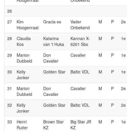
Hoogenraat
Onbekend
26
27
Kim
Gracia es
Vader
M
P
2e
Hoogenraat
Onbekend
28
Claudia
Katarina
Kannan X-
M
P
1e
Kos
van 't Huka
6261 Sbs
29
Marion
Don
Cavalier
M
P
1e
Dubbeld
Cavalier
30
Kelly
Golden Star
Baltic VDL
M
P
1e
Jonker
31
Marion
Don
Cavalier
M
P
2e
Dubbeld
Cavalier
32
Kelly
Golden Star
Baltic VDL
M
P
2e
Jonker
33
Henri
Brown Star
Big Star JR
M
P
1e
Ruiter
KZ
KZ