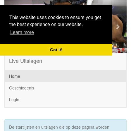
Previous
Next
This website uses cookies to ensure you get
the best experience on our website.
Learn more
Got it!
Live Uitslagen
Home
Geschiedenis
Login
De startlijsten en uitslagen die op deze pagina worden