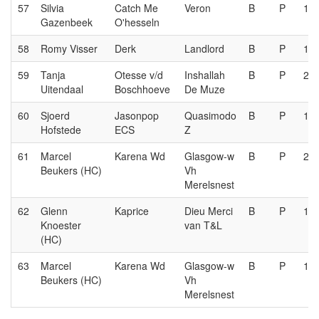
57
Silvia
Catch Me
Veron
B
P
1e
Gazenbeek
O'hesseln
58
Romy Visser
Derk
Landlord
B
P
1e
59
Tanja
Otesse v/d
Inshallah
B
P
2e
Uitendaal
Boschhoeve
De Muze
60
Sjoerd
Jasonpop
Quasimodo
B
P
1e
Hofstede
ECS
Z
61
Marcel
Karena Wd
Glasgow-w
B
P
2e
Beukers (HC)
Vh
Merelsnest
62
Glenn
Kaprice
Dieu Merci
B
P
1e
Knoester
van T&L
(HC)
63
Marcel
Karena Wd
Glasgow-w
B
P
1e
Beukers (HC)
Vh
Merelsnest