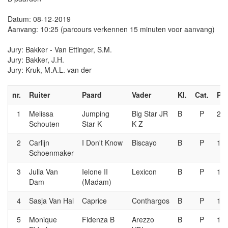
Datum: 08-12-2019
Aanvang: 10:25 (parcours verkennen 15 minuten voor aanvang)
Jury: Bakker - Van Ettinger, S.M.
Jury: Bakker, J.H.
Jury: Kruk, M.A.L. van der
nr.
Ruiter
Paard
Vader
Kl.
Cat.
P.n
1
Melissa
Jumping
Big Star JR
B
P
2e
Schouten
Star K
K Z
2
Carlijn
I Don't Know
Biscayo
B
P
1e
Schoenmaker
3
Julia Van
Ielone II
Lexicon
B
P
1e
Dam
(Madam)
4
Sasja Van Hal
Caprice
Conthargos
B
P
1e
5
Monique
Fidenza B
Arezzo
B
P
1e