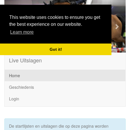
Previous
Next
This website uses cookies to ensure you get
the best experience on our website.
Learn more
Got it!
Live Uitslagen
Home
Geschiedenis
Login
De startlijsten en uitslagen die op deze pagina worden