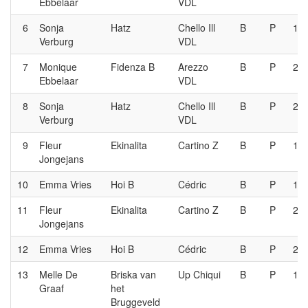
Ebbelaar
VDL
6
Sonja
Hatz
Chello Ill
B
P
1e
Verburg
VDL
7
Monique
Fidenza B
Arezzo
B
P
2e
Ebbelaar
VDL
8
Sonja
Hatz
Chello Ill
B
P
2e
Verburg
VDL
9
Fleur
Ekinalita
Cartino Z
B
P
1e
Jongejans
10
Emma Vries
Hoi B
Cédric
B
P
1e
11
Fleur
Ekinalita
Cartino Z
B
P
2e
Jongejans
12
Emma Vries
Hoi B
Cédric
B
P
2e
13
Melle De
Briska van
Up Chiqui
B
P
1e
Graaf
het
Bruggeveld