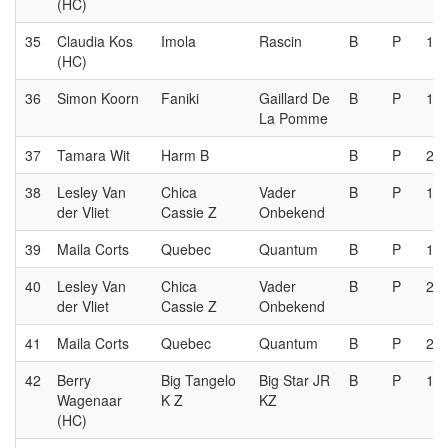
(HC)
35
Claudia Kos
Imola
Rascin
B
P
1e
(HC)
36
Simon Koorn
Faniki
Gaillard De
B
P
1e
La Pomme
37
Tamara Wit
Harm B
B
P
2e
38
Lesley Van
Chica
Vader
B
P
1e
der Vliet
Cassie Z
Onbekend
39
Maila Corts
Quebec
Quantum
B
P
1e
40
Lesley Van
Chica
Vader
B
P
2e
der Vliet
Cassie Z
Onbekend
41
Maila Corts
Quebec
Quantum
B
P
2e
42
Berry
Big Tangelo
Big Star JR
B
P
1e
Wagenaar
K Z
KZ
(HC)