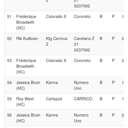
Z
21
0237092
51
Fréderique
Colorado X
Concreto
B
P
1e
Broadwith
(HC)
52
Rik Kuilboer
Ktg Cermus
Caretano Z
B
P
2e
Z
21
0237092
53
Fréderique
Colorado X
Concreto
B
P
2e
Broadwith
(HC)
54
Jessica Bruin
Karma
Numero
B
P
1e
(HC)
Uno
55
Roy Weel
Carlopoli
CARRICO
B
P
1e
(HC)
56
Jessica Bruin
Karma
Numero
B
P
2e
(HC)
Uno