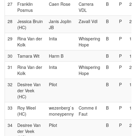
27
Franklin
Caen Rose
Carrera
B
P
2e
Posmus
VDL
28
Jessica Bruin
Janis Joplin
Zavall Vdl
B
P
2e
(HC)
JB
29
Rina Van der
Inita
Whispering
B
P
1e
Kolk
Hope
30
Tamara Wit
Harm B
B
P
1e
31
Rina Van der
Inita
Whispering
B
P
2e
Kolk
Hope
32
Desiree Van
Pilot
B
P
1e
der Veek
(HC)
33
Roy Weel
wezenberg`s
Comme il
B
P
1e
(HC)
moneypenny
Faut
34
Desiree Van
Pilot
B
P
2e
der Veek