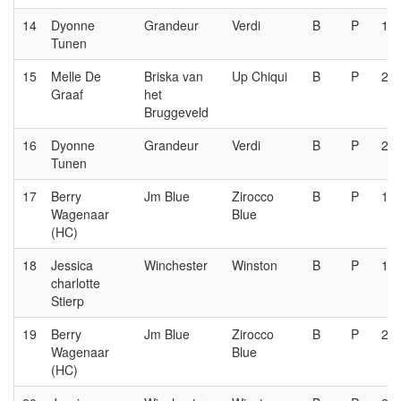
14
Dyonne
Grandeur
Verdi
B
P
1e
Tunen
15
Melle De
Briska van
Up Chiqui
B
P
2e
Graaf
het
Bruggeveld
16
Dyonne
Grandeur
Verdi
B
P
2e
Tunen
17
Berry
Jm Blue
Zirocco
B
P
1e
Wagenaar
Blue
(HC)
18
Jessica
Winchester
Winston
B
P
1e
charlotte
Stierp
19
Berry
Jm Blue
Zirocco
B
P
2e
Wagenaar
Blue
(HC)