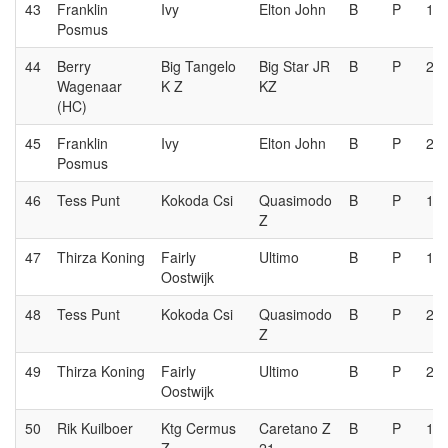
43
Franklin
Ivy
Elton John
B
P
1e
Posmus
44
Berry
Big Tangelo
Big Star JR
B
P
2e
Wagenaar
K Z
KZ
(HC)
45
Franklin
Ivy
Elton John
B
P
2e
Posmus
46
Tess Punt
Kokoda Csi
Quasimodo
B
P
1e
Z
47
Thirza Koning
Fairly
Ultimo
B
P
1e
Oostwijk
48
Tess Punt
Kokoda Csi
Quasimodo
B
P
2e
Z
49
Thirza Koning
Fairly
Ultimo
B
P
2e
Oostwijk
50
Rik Kuilboer
Ktg Cermus
Caretano Z
B
P
1e