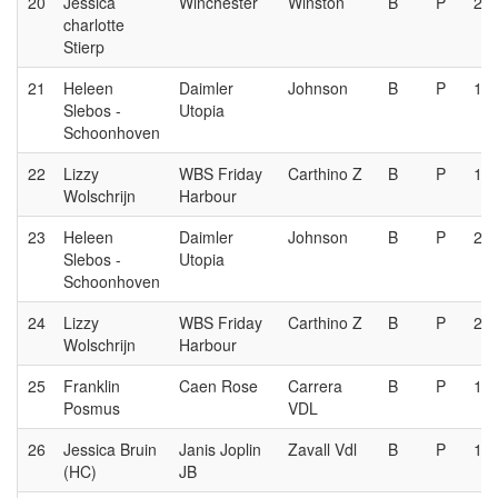
20
Jessica
Winchester
Winston
B
P
2e
charlotte
Stierp
21
Heleen
Daimler
Johnson
B
P
1e
Slebos -
Utopia
Schoonhoven
22
Lizzy
WBS Friday
Carthino Z
B
P
1e
Wolschrijn
Harbour
23
Heleen
Daimler
Johnson
B
P
2e
Slebos -
Utopia
Schoonhoven
24
Lizzy
WBS Friday
Carthino Z
B
P
2e
Wolschrijn
Harbour
25
Franklin
Caen Rose
Carrera
B
P
1e
Posmus
VDL
26
Jessica Bruin
Janis Joplin
Zavall Vdl
B
P
1e
(HC)
JB