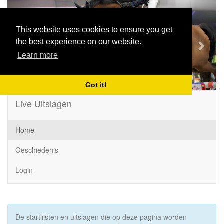
Previous
Next
This website uses cookies to ensure you get
the best experience on our website.
Learn more
Got it!
Live Uitslagen
Home
Geschiedenis
Login
De startlijsten en uitslagen die op deze pagina worden