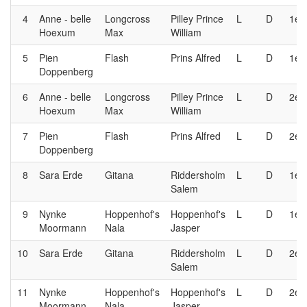
4
Anne - belle
Longcross
Pilley Prince
L
D
1e
Hoexum
Max
William
5
Pien
Flash
Prins Alfred
L
D
1e
Doppenberg
6
Anne - belle
Longcross
Pilley Prince
L
D
2e
Hoexum
Max
William
7
Pien
Flash
Prins Alfred
L
D
2e
Doppenberg
8
Sara Erde
Gitana
Riddersholm
L
D
1e
Salem
9
Nynke
Hoppenhof's
Hoppenhof's
L
D
1e
Moormann
Nala
Jasper
10
Sara Erde
Gitana
Riddersholm
L
D
2e
Salem
11
Nynke
Hoppenhof's
Hoppenhof's
L
D
2e
Moormann
Nala
Jasper