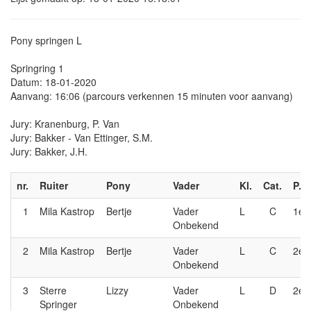
Pony springen L
Springring 1
Datum: 18-01-2020
Aanvang: 16:06 (parcours verkennen 15 minuten voor aanvang)
Jury: Kranenburg, P. Van
Jury: Bakker - Van Ettinger, S.M.
Jury: Bakker, J.H.
nr.
Ruiter
Pony
Vader
Kl.
Cat.
P.nr
1
Mila Kastrop
Bertje
Vader
L
C
1e
Onbekend
2
Mila Kastrop
Bertje
Vader
L
C
2e
Onbekend
3
Sterre
Lizzy
Vader
L
D
2e
Springer
Onbekend