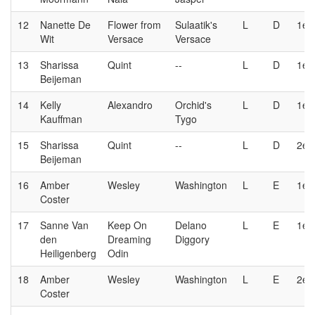
12
Nanette De
Flower from
Sulaatik's
L
D
1e
Wit
Versace
Versace
13
Sharissa
Quint
--
L
D
1e
Beijeman
14
Kelly
Alexandro
Orchid's
L
D
1e
Kauffman
Tygo
15
Sharissa
Quint
--
L
D
2e
Beijeman
16
Amber
Wesley
Washington
L
E
1e
Coster
17
Sanne Van
Keep On
Delano
L
E
1e
den
Dreaming
Diggory
Heiligenberg
Odin
18
Amber
Wesley
Washington
L
E
2e
Coster