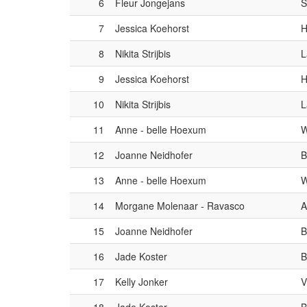
6
Fleur Jongejans
S
7
Jessica Koehorst
H
8
Nikita Strijbis
L
9
Jessica Koehorst
H
10
Nikita Strijbis
L
11
Anne - belle Hoexum
W
12
Joanne Neidhofer
B
13
Anne - belle Hoexum
W
14
Morgane Molenaar - Ravasco
A
15
Joanne Neidhofer
B
16
Jade Koster
B
17
Kelly Jonker
V
18
Jade Koster
B