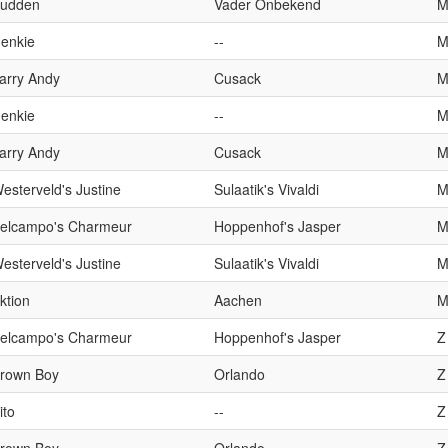
udden
Vader Onbekend
enkie
--
arry Andy
Cusack
enkie
--
arry Andy
Cusack
esterveld's Justine
Sulaatik's Vivaldi
elcampo's Charmeur
Hoppenhof's Jasper
esterveld's Justine
Sulaatik's Vivaldi
ktion
Aachen
elcampo's Charmeur
Hoppenhof's Jasper
Z
rown Boy
Orlando
Z
ito
--
Z
rown Boy
Orlando
Z