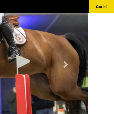
Next
Got it!