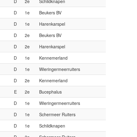
M
D
2e
Schildknapen
M
D
1e
Beukers BV
M
D
1e
Harenkarspel
M
D
2e
Beukers BV
M
D
2e
Harenkarspel
M
D
1e
Kennemerland
M
D
1e
Wieringermeerruiters
M
D
2e
Kennemerland
M
E
2e
Bucephalus
D
1e
Wieringermeerruiters
D
1e
Schermeer Ruiters
D
1e
Schildknapen
D
2e
Schermeer Ruiters