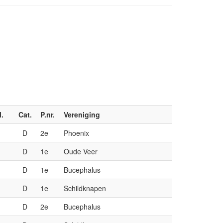
l.
Cat.
P.nr.
Vereniging
M
D
2e
Phoenix
M
D
1e
Oude Veer
M
D
1e
Bucephalus
M
D
1e
Schildknapen
M
D
2e
Bucephalus