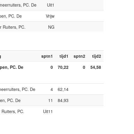
meerruiters, PC. De
Uit1
pen, PC. De
Vrijw
 Ruiters, PC.
NG
g
sptn1
tijd1
sptn2
tijd2
pen, PC. De
0
70,22
0
54,58
eerruiters, PC. De
4
62,14
en, PC. De
11
84,93
Ruiters, PC.
Uit11