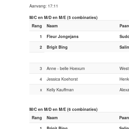
Aanvang: 17:11
M/C en M/D en M/E (5 combinaties)
Rang
Naam
Paar
1
Fleur Jongejans
Sud
2
Brigit Bing
Sali
3
Anne - belle Hoexum
Weste
4
Jessica Koehorst
Henk
x
Kelly Kauffman
Alex
M/C en M/D en M/E (6 combinaties)
Rang
Naam
Paar
1
Brigit Bing
Sali