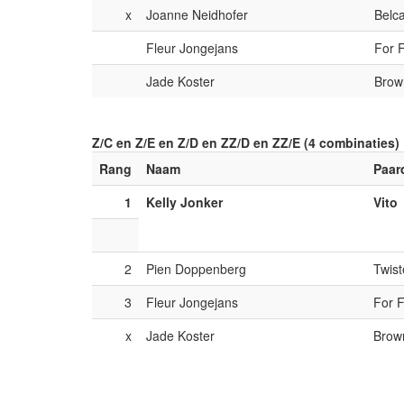
x
Joanne Neidhofer
Belc
Fleur Jongejans
For 
Jade Koster
Brow
Z/C en Z/E en Z/D en ZZ/D en ZZ/E (4 combinaties)
Rang
Naam
Paar
1
Kelly Jonker
Vito
2
Pien Doppenberg
Twist
3
Fleur Jongejans
For 
x
Jade Koster
Brow