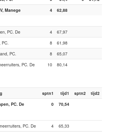
BV, Manege
4
62,88
en, PC. De
4
67,97
, PC.
8
61,98
and, PC.
8
65,07
eerruiters, PC. De
10
80,14
ng
sptn1
tijd1
sptn2
tijd2
apen, PC. De
0
70,54
meerruiters, PC. De
4
65,33