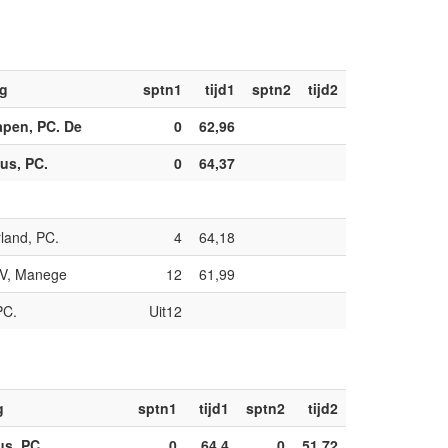
ng
sptn1
tijd1
sptn2
tijd2
apen, PC. De
0
62,96
us, PC.
0
64,37
land, PC.
4
64,18
BV, Manege
12
61,99
PC.
Uit12
g
sptn1
tijd1
sptn2
tijd2
s, PC.
0
64,4
0
51,72