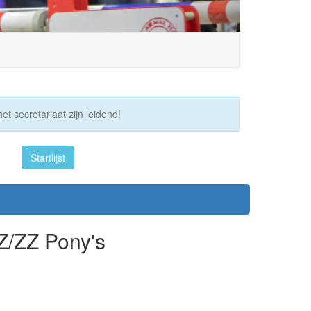
et secretariaat zijn leidend!
Startlijst
Z/ZZ Pony's