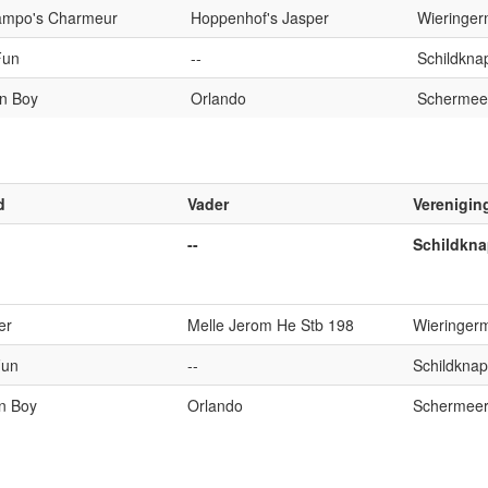
ampo's Charmeur
Hoppenhof's Jasper
Wieringer
Fun
--
Schildkna
n Boy
Orlando
Schermeer
d
Vader
Verenigin
--
Schildkna
er
Melle Jerom He Stb 198
Wieringerm
Fun
--
Schildknap
n Boy
Orlando
Schermeer 