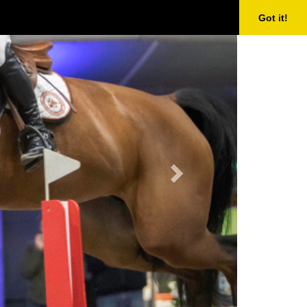
Next
Got it!