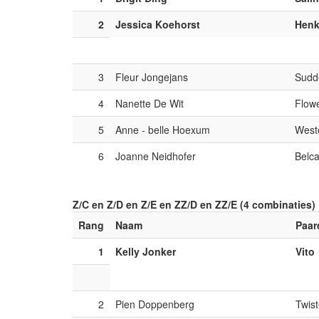
2
Jessica Koehorst
Henk
3
Fleur Jongejans
Sudd
4
Nanette De Wit
Flow
5
Anne - belle Hoexum
Weste
6
Joanne Neidhofer
Belc
Z/C en Z/D en Z/E en ZZ/D en ZZ/E (4 combinaties)
Rang
Naam
Paar
1
Kelly Jonker
Vito
2
Pien Doppenberg
Twist