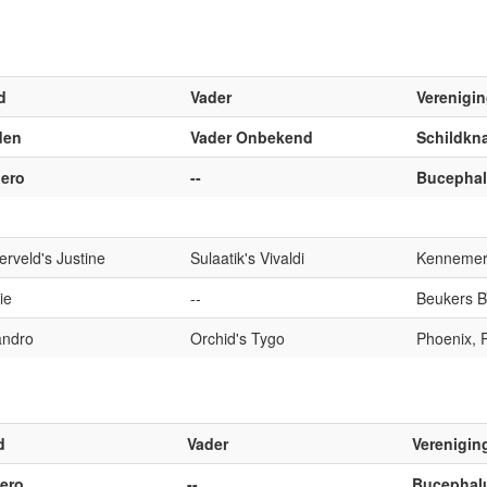
d
Vader
Verenigi
den
Vader Onbekend
Schildkn
nero
--
Bucephal
rveld's Justine
Sulaatik's Vivaldi
Kennemer
ie
--
Beukers 
andro
Orchid's Tygo
Phoenix, 
d
Vader
Verenigin
nero
--
Bucephalu