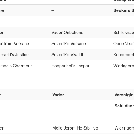
ie
--
Beukers 
en
Vader Onbekend
Schildknap
er from Versace
Sulaatik's Versace
Oude Veer
rveld's Justine
Sulaatik's Vivaldi
Kennemerl
ampo's Charmeur
Hoppenhof's Jasper
Wieringerm
d
Vader
Verenigi
--
Schildkn
er
Melle Jerom He Stb 198
Wieringer