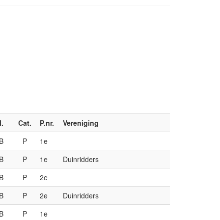
l.
Cat.
P.nr.
Vereniging
B
P
1e
B
P
1e
Duinridders
B
P
2e
B
P
2e
Duinridders
B
P
1e