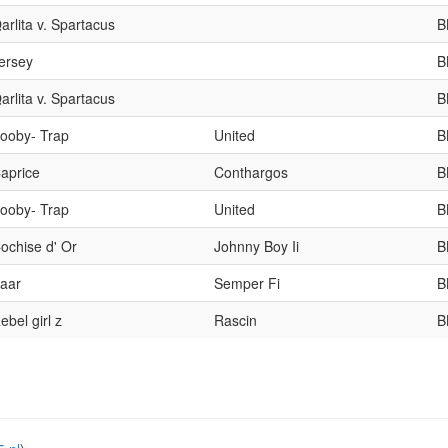
arlita v. Spartacus
B
ersey
B
arlita v. Spartacus
B
ooby- Trap
United
B
aprice
Conthargos
B
ooby- Trap
United
B
ochise d' Or
Johnny Boy Ii
B
aar
Semper Fi
B
ebel girl z
Rascin
B