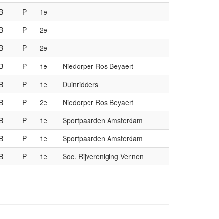
B
P
1e
B
P
2e
B
P
2e
B
P
1e
Niedorper Ros Beyaert
B
P
1e
Duinridders
B
P
2e
Niedorper Ros Beyaert
B
P
1e
Sportpaarden Amsterdam
B
P
1e
Sportpaarden Amsterdam
B
P
1e
Soc. Rijvereniging Vennen