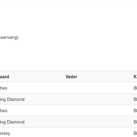
 aanvang)
aard
Vader
K
heo
B
ing Diamond
B
heo
B
ing Diamond
B
ersey
B