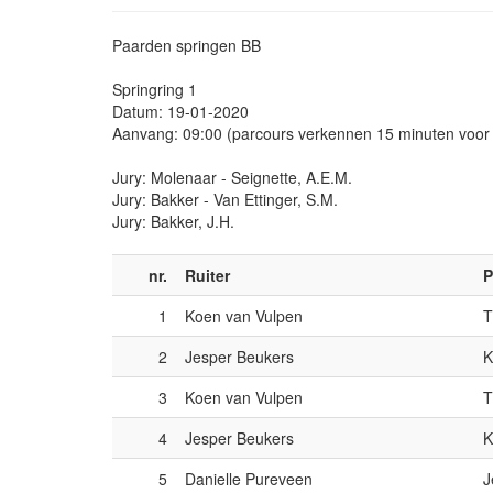
Paarden springen BB
Springring 1
Datum: 19-01-2020
Aanvang: 09:00 (parcours verkennen 15 minuten voor
Jury: Molenaar - Seignette, A.E.M.
Jury: Bakker - Van Ettinger, S.M.
Jury: Bakker, J.H.
nr.
Ruiter
P
1
Koen van Vulpen
T
2
Jesper Beukers
K
3
Koen van Vulpen
T
4
Jesper Beukers
K
5
Danielle Pureveen
J