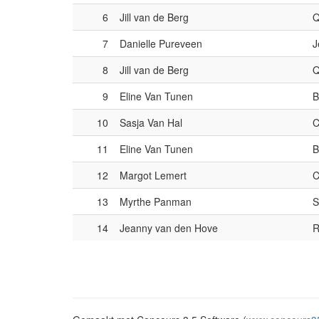
6
Jill van de Berg
Q
7
Danielle Pureveen
J
8
Jill van de Berg
Q
9
Eline Van Tunen
B
10
Sasja Van Hal
C
11
Eline Van Tunen
B
12
Margot Lemert
C
13
Myrthe Panman
S
14
Jeanny van den Hove
R