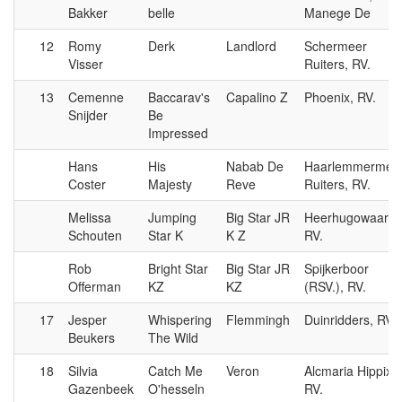
Bakker
belle
Manege De
12
Romy
Derk
Landlord
Schermeer
Visser
Ruiters, RV.
13
Cemenne
Baccarav's
Capalino Z
Phoenix, RV.
Snijder
Be
Impressed
Hans
His
Nabab De
Haarlemmermee
Coster
Majesty
Reve
Ruiters, RV.
Melissa
Jumping
Big Star JR
Heerhugowaard,
Schouten
Star K
K Z
RV.
Rob
Bright Star
Big Star JR
Spijkerboor
Offerman
KZ
KZ
(RSV.), RV.
17
Jesper
Whispering
Flemmingh
Duinridders, RV.
Beukers
The Wild
18
Silvia
Catch Me
Veron
Alcmaria Hippix,
Gazenbeek
O'hesseln
RV.