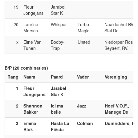
19
Fleur
Jarabel
Jongejans
Star K
20
Laurine
Whisper
Turbo
Naaldenhof BV,
Morsch
Magic
Stal De
x
Eline Van
Booby-
United
Niedorper Ros
Tunen
Trap
Beyaert, RV.
B/P (20 combinaties)
Rang
Naam
Paard
Vader
Vereniging
1
Fleur
Jarabel
Jongejans
Star K
2
Shannon
Ici ma
Jazz
Hoef V.O.F.,
Bakker
belle
Manege De
3
Emma
Hasta La
Colman
Duinridders, RV
Blok
Fiësta