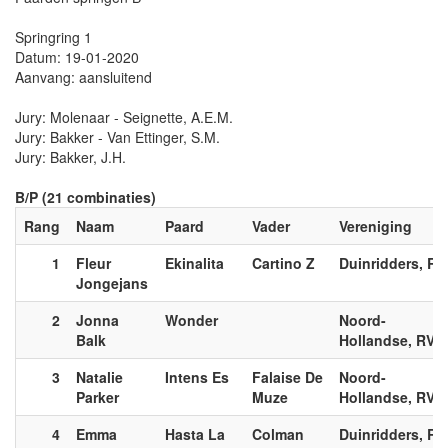
Springring 1
Datum: 19-01-2020
Aanvang: aansluitend
Jury: Molenaar - Seignette, A.E.M.
Jury: Bakker - Van Ettinger, S.M.
Jury: Bakker, J.H.
B/P (21 combinaties)
Rang
Naam
Paard
Vader
Vereniging
1
Fleur
Ekinalita
Cartino Z
Duinridders, RV
Jongejans
2
Jonna
Wonder
Noord-
Balk
Hollandse, RV.
3
Natalie
Intens Es
Falaise De
Noord-
Parker
Muze
Hollandse, RV.
4
Emma
Hasta La
Colman
Duinridders, RV