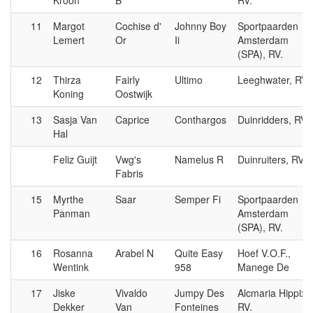
Kroon
B
RV.
11
Margot
Cochise d'
Johnny Boy
Sportpaarden
Lemert
Or
Ii
Amsterdam
(SPA), RV.
12
Thirza
Fairly
Ultimo
Leeghwater, RV.
Koning
Oostwijk
13
Sasja Van
Caprice
Conthargos
Duinridders, RV.
Hal
Feliz Guijt
Vwg's
Namelus R
Duinruiters, RV.
Fabris
15
Myrthe
Saar
Semper Fi
Sportpaarden
Panman
Amsterdam
(SPA), RV.
16
Rosanna
Arabel N
Quite Easy
Hoef V.O.F.,
Wentink
958
Manege De
17
Jiske
Vivaldo
Jumpy Des
Alcmaria Hippix,
Dekker
Van
Fonteines
RV.