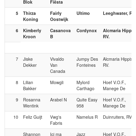
Blok
Fiësta
5
Thirza
Fairly
Ultimo
Leeghwater, RV.
Koning
Oostwijk
6
Kimberly
Casanova
Cordynox
Alcmaria Hippix
Kroon
B
RV.
7
Jiske
Vivaldo
Jumpy Des
Alcmaria Hippix,
Dekker
Van
Fonteines
RV.
Canada
8
Lilian
Mowgli
Mylord
Hoef V.O.F.,
Bakker
Carthago
Manege De
9
Rosanna
Arabel N
Quite Easy
Hoef V.O.F.,
Wentink
958
Manege De
10
Feliz Guijt
Vwg's
Namelus R
Duinruiters, RV.
Fabris
Shannon
Ici ma
Jazz
Hoef V.O.F.,