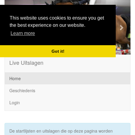
Previous
Next
This website uses cookies to ensure you get
the best experience on our website.
Learn more
Got it!
Live Uitslagen
Home
Geschiedenis
Login
De startlijsten en uitslagen die op deze pagina worden