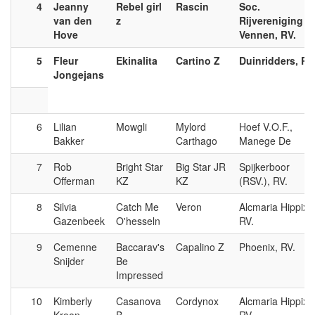
4
Jeanny
Rebel girl
Rascin
Soc.
van den
z
Rijvereniging
Hove
Vennen, RV.
5
Fleur
Ekinalita
Cartino Z
Duinridders, RV
Jongejans
6
Lilian
Mowgli
Mylord
Hoef V.O.F.,
Bakker
Carthago
Manege De
7
Rob
Bright Star
Big Star JR
Spijkerboor
Offerman
KZ
KZ
(RSV.), RV.
8
Silvia
Catch Me
Veron
Alcmaria Hippix,
Gazenbeek
O'hesseln
RV.
9
Cemenne
Baccarav's
Capalino Z
Phoenix, RV.
Snijder
Be
Impressed
10
Kimberly
Casanova
Cordynox
Alcmaria Hippix,