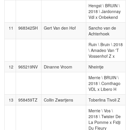
Hengst \ BRUIN \
2018 \ Jardonnay
Vdl x Onbekend
11
968342SH
Gert Van den Hof
Sancho van de
Achterhoek
Ruin \ Bruin \ 2018
\ Amadeo Van 'T
Vossenhof Z x
12
965219NV
Dinanne Vroom
Nheintje
Merrie \ BRUIN \
2018 \ Comthago
VDL x Libero H
13
958459TZ
Collin Zwartjens
Toberlina Tivoli Z
Merrie \ Vos \
2018 \ Twister De
La Pomme x Fidji
Du Fleury