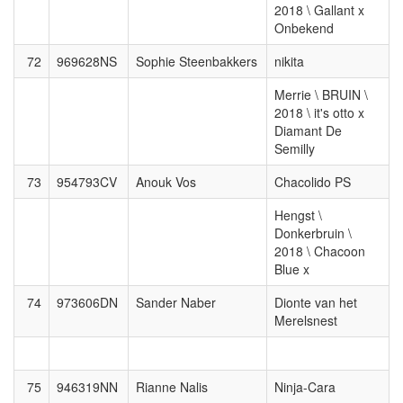
2018 \ Gallant x
Onbekend
72
969628NS
Sophie Steenbakkers
nikita
Merrie \ BRUIN \
2018 \ it's otto x
Diamant De
Semilly
73
954793CV
Anouk Vos
Chacolido PS
Hengst \
Donkerbruin \
2018 \ Chacoon
Blue x
74
973606DN
Sander Naber
Dionte van het
Merelsnest
75
946319NN
Rianne Nalis
Ninja-Cara