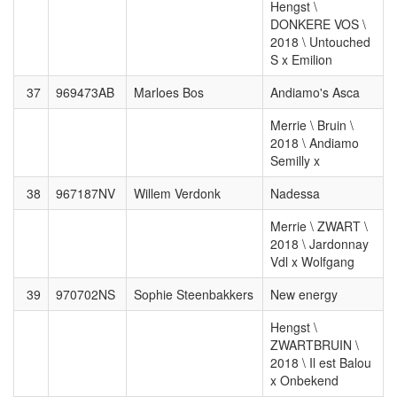
Hengst \
DONKERE VOS \
2018 \ Untouched
S x Emilion
37
969473AB
Marloes Bos
Andiamo's Asca
Merrie \ Bruin \
2018 \ Andiamo
Semilly x
38
967187NV
Willem Verdonk
Nadessa
Merrie \ ZWART \
2018 \ Jardonnay
Vdl x Wolfgang
39
970702NS
Sophie Steenbakkers
New energy
Hengst \
ZWARTBRUIN \
2018 \ Il est Balou
x Onbekend