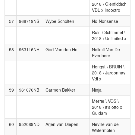
2018 \ Glenfiddich
VDL x Indoctro
57
968719NS
Wybe Scholten
No-Nonsense
Ruin \ Schimmel \
2018 \ Unlimited x
58
963116NH
Gert Van den Hof
Nolimit Van De
Evenboer
Hengst \ BRUIN \
2018 \ Jardonnay
Vdl x
59
961076NB
Carmen Bakker
Ninja
Merrie \ VOS \
2018 \ it's otto x
Guidam
60
952089ND
Arjen van Diepen
Neville van de
Watermolen