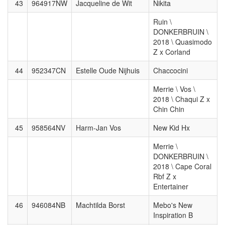
43
964917NW
Jacqueline de Wit
Nikita
Ruin \
DONKERBRUIN \
2018 \ Quasimodo
Z x Corland
44
952347CN
Estelle Oude Nijhuis
Chaccocini
Merrie \ Vos \
2018 \ Chaqui Z x
Chin Chin
45
958564NV
Harm-Jan Vos
New Kid Hx
Merrie \
DONKERBRUIN \
2018 \ Cape Coral
Rbf Z x
Entertainer
46
946084NB
Machtilda Borst
Mebo's New
Inspiration B