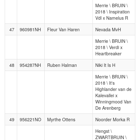
Merrie \ BRUIN \
2018 \ Inspiration
Vdl x Namelus R
47
960981NH
Fleur Van Haren
Nevada MvH
Merrie \ BRUIN \
2018 \ Verdi x
Heartbreaker
48
954287NH
Ruben Halman
Niki It Is H
Merrie \ BRUIN \
2018 \ It's
Highlander van de
Kalevallei x
Winningmood Van
De Arenberg
49
956221NO
Myrthe Ottens
Noorder Morka R
Hengst \
ZWARTBRUIN \