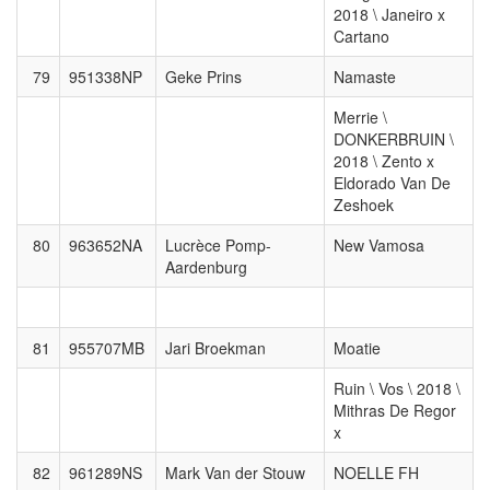
2018 \ Janeiro x
Cartano
79
951338NP
Geke Prins
Namaste
Merrie \
DONKERBRUIN \
2018 \ Zento x
Eldorado Van De
Zeshoek
80
963652NA
Lucrèce Pomp-
New Vamosa
Aardenburg
81
955707MB
Jari Broekman
Moatie
Ruin \ Vos \ 2018 \
Mithras De Regor
x
82
961289NS
Mark Van der Stouw
NOELLE FH