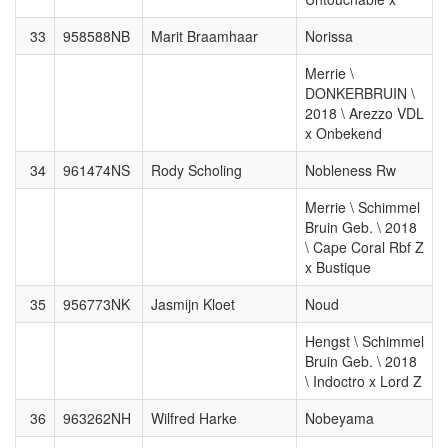
33
958588NB
Marit Braamhaar
Norissa
Merrie \
DONKERBRUIN \
2018 \ Arezzo VDL
x Onbekend
34
961474NS
Rody Scholing
Nobleness Rw
Merrie \ Schimmel
Bruin Geb. \ 2018
\ Cape Coral Rbf Z
x Bustique
35
956773NK
Jasmijn Kloet
Noud
Hengst \ Schimmel
Bruin Geb. \ 2018
\ Indoctro x Lord Z
36
963262NH
Wilfred Harke
Nobeyama