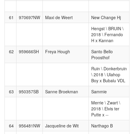
61
970697NW
Maxi de Weert
New Change Hj
Hengst \ BRUIN \
2018 \ Fernando
H x Kannan
62
959666SH
Freya Hough
Santo Bello
Proosthof
Ruin \ Donkerbruin
\ 2018 \ Ulahop
Boy x Bubalu VDL
63
950357SB
Sanne Broekman
Sammie
Merrie \ Zwart \
2018 \ Elvis ter
Putte x --
64
956481NW
Jacqueline de Wit
Narthago B