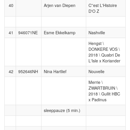
40
Arjen van Diepen
C''est L'Histoire
D'O Z
41
946071NE
Esme Ekkelkamp
Nashville
Hengst \
DONKERE VOS \
2018 \ Quabri De
L'Isle x Koriander
42
952646NH
Nina Hartlief
Nouvelle
Merrie \
ZWARTBRUIN \
2018 \ Gullit HBC
x Padinus
sleeppauze (5 min.)