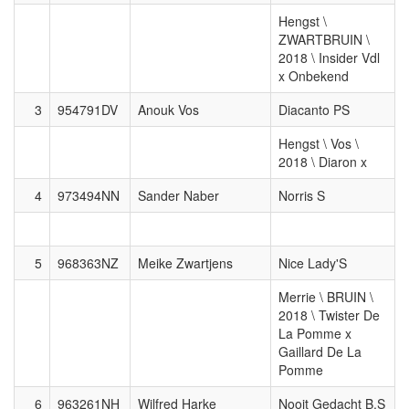
Hengst \
ZWARTBRUIN \
2018 \ Insider Vdl
x Onbekend
3
954791DV
Anouk Vos
Diacanto PS
Hengst \ Vos \
2018 \ Diaron x
4
973494NN
Sander Naber
Norris S
5
968363NZ
Meike Zwartjens
Nice Lady'S
Merrie \ BRUIN \
2018 \ Twister De
La Pomme x
Gaillard De La
Pomme
6
963261NH
Wilfred Harke
Nooit Gedacht B.S