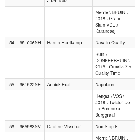
- Ten Kate
Merrie \ BRUIN \
2018 \ Grand
Slam VDL x
Karandasj
54
951006NH
Hanna Heetkamp
Nasallo Quality
Ruin \
DONKERBRUIN \
2018 \ Casallo Z x
Quality Time
55
961522NE
Anniek Exel
Napoleon
Hengst \ VOS \
2018 \ Twister De
La Pomme x
Burggraaf
56
965988NV
Daphne Visscher
Non Stop F
Merrie \ BRUIN \