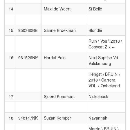
14
Maxi de Weert
Si Belle
15
950360BB
Sanne Broekman
Blondie
Ruin \ Vos \ 2018 \
Copycat Z x --
16
961526NP
Harriet Pele
Next Suprise Vd
Valckenborg
Hengst \ BRUIN \
2018 \ Carrera
VDL x Onbekend
17
Sjoerd Kommers
Nickelback
18
948147NK
Suzan Kemper
Navannah
Merrie \ BRUIN \