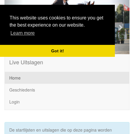
Previous
Next
This website uses cookies to ensure you get
the best experience on our website.
Learn more
Got it!
Live Uitslagen
Home
Geschiedenis
Login
De startlijsten en uitslagen die op deze pagina worden