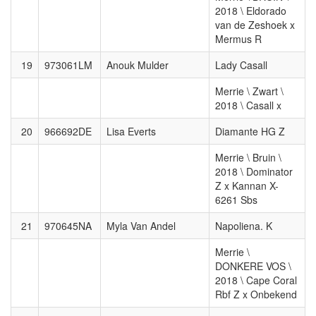
2018 \ Eldorado
van de Zeshoek x
Mermus R
19
973061LM
Anouk Mulder
Lady Casall
Merrie \ Zwart \
2018 \ Casall x
20
966692DE
Lisa Everts
Diamante HG Z
Merrie \ Bruin \
2018 \ Dominator
Z x Kannan X-
6261 Sbs
21
970645NA
Myla Van Andel
Napoliena. K
Merrie \
DONKERE VOS \
2018 \ Cape Coral
Rbf Z x Onbekend