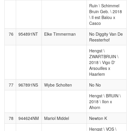
Ruin \ Schimmel
Bruin Geb. \ 2018
\ Il est Balou x
Casco
76
954891NT
Elke Timmerman
No Diggity Van De
Reesterhof
Hengst \
ZWARTBRUIN \
2018 \ Vigo D'
Arsouilles x
Haarlem
77
967891NS
Wybe Scholten
No No
Hengst \ BRUIN \
2018 \ Ilon x
Ahorn
78
944624NM
Mariol Middel
Newton K
Hengst \ VOS \