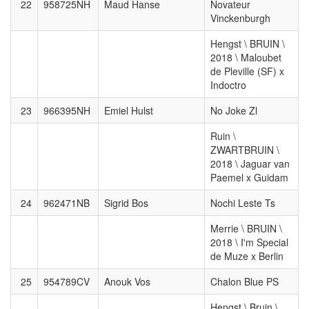
22
958725NH
Maud Hanse
Novateur
Vinckenburgh
Hengst \ BRUIN \
2018 \ Maloubet
de Pleville (SF) x
Indoctro
23
966395NH
Emiel Hulst
No Joke Zl
Ruin \
ZWARTBRUIN \
2018 \ Jaguar van
Paemel x Guidam
24
962471NB
Sigrid Bos
Nochi Leste Ts
Merrie \ BRUIN \
2018 \ I'm Special
de Muze x Berlin
25
954789CV
Anouk Vos
Chalon Blue PS
Hengst \ Bruin \