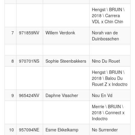
Hengst \ BRUIN \
2018 \ Carrera
VDL x Chin Chin
7
971859NV
Willem Verdonk
Norah van de
Duinbosschen
8
970701NS
Sophie Steenbakkers
Nino Du Rouet
Hengst \ BRUIN \
2018 \ Balou Du
Rouet Z x Indoctro
9
965424NV
Daphne Visscher
Nou En Vd
Merrie \ BRUIN \
2018 \ Connect x
Indoctro
10
957094NE
Esme Ekkelkamp
No Surrender