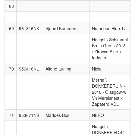
68
69
961316NK
Sjoerd Kommers
Notorious Blue Tz
Hengst \ Schimmel
Bruin Geb. \ 2018
\ Zirocco Blue x
Indoctro
70
956418NL
Aliene Luning
Niola
Merrie \
DONKERBRUIN \
2018 \ Glasgow-w
Vh Merelsnest x
Zapatero VDL
71
953671NB
Marloes Bos
NERO
Hengst \
DONKERE VOS \