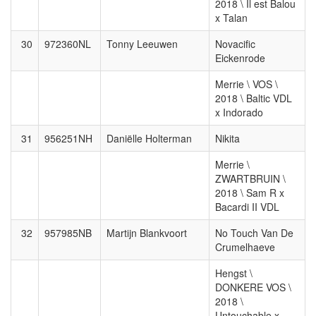
2018 \ Il est Balou
x Talan
30
972360NL
Tonny Leeuwen
Novacific
Eickenrode
Merrie \ VOS \
2018 \ Baltic VDL
x Indorado
31
956251NH
Daniëlle Holterman
Nikita
Merrie \
ZWARTBRUIN \
2018 \ Sam R x
Bacardi II VDL
32
957985NB
Martijn Blankvoort
No Touch Van De
Crumelhaeve
Hengst \
DONKERE VOS \
2018 \
Untouchable x