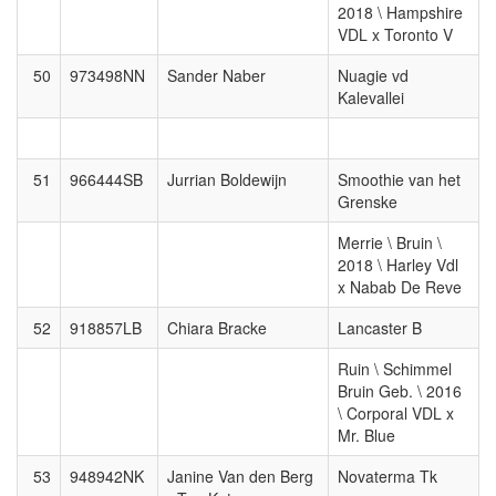
2018 \ Hampshire
VDL x Toronto V
50
973498NN
Sander Naber
Nuagie vd
Kalevallei
51
966444SB
Jurrian Boldewijn
Smoothie van het
Grenske
Merrie \ Bruin \
2018 \ Harley Vdl
x Nabab De Reve
52
918857LB
Chiara Bracke
Lancaster B
Ruin \ Schimmel
Bruin Geb. \ 2016
\ Corporal VDL x
Mr. Blue
53
948942NK
Janine Van den Berg
Novaterma Tk