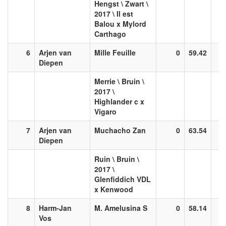
Hengst \ Zwart \
2017 \ Il est
Balou x Mylord
Carthago
6
Arjen van
Mille Feuille
0
59.42
Diepen
Merrie \ Bruin \
2017 \
Highlander c x
Vigaro
7
Arjen van
Muchacho Zan
0
63.54
Diepen
Ruin \ Bruin \
2017 \
Glenfiddich VDL
x Kenwood
8
Harm-Jan
M. Amelusina S
0
58.14
Vos