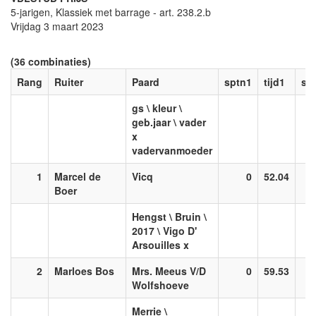
5-jarigen, Klassiek met barrage - art. 238.2.b
Vrijdag 3 maart 2023
(36 combinaties)
Rang
Ruiter
Paard
sptn1
tijd1
sp
gs \ kleur \
geb.jaar \ vader
x
vadervanmoeder
1
Marcel de
Vicq
0
52.04
Boer
Hengst \ Bruin \
2017 \ Vigo D'
Arsouilles x
2
Marloes Bos
Mrs. Meeus V/D
0
59.53
Wolfshoeve
Merrie \