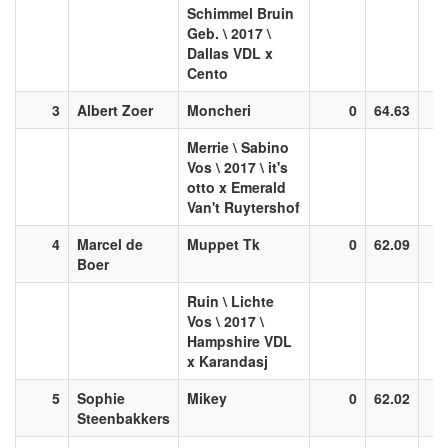
Schimmel Bruin
Geb. \ 2017 \
Dallas VDL x
Cento
3
Albert Zoer
Moncheri
0
64.63
Merrie \ Sabino
Vos \ 2017 \ it's
otto x Emerald
Van't Ruytershof
4
Marcel de
Muppet Tk
0
62.09
Boer
Ruin \ Lichte
Vos \ 2017 \
Hampshire VDL
x Karandasj
5
Sophie
Mikey
0
62.02
Steenbakkers