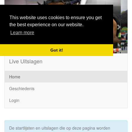
Previous
Next
This website uses cookies to ensure you get
the best experience on our website.
Learn more
Got it!
Live Uitslagen
Home
Geschiedenis
Login
De startlijsten en uitslagen die op deze pagina worden