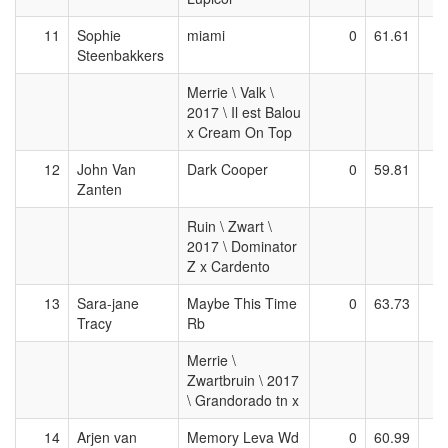
11
Sophie
miami
0
61.61
Steenbakkers
Merrie \ Valk \
2017 \ Il est Balou
x Cream On Top
12
John Van
Dark Cooper
0
59.81
Zanten
Ruin \ Zwart \
2017 \ Dominator
Z x Cardento
13
Sara-jane
Maybe This Time
0
63.73
Tracy
Rb
Merrie \
Zwartbruin \ 2017
\ Grandorado tn x
14
Arjen van
Memory Leva Wd
0
60.99