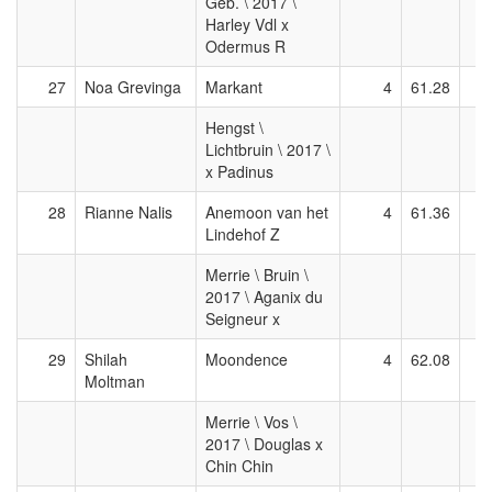
Geb. \ 2017 \
Harley Vdl x
Odermus R
27
Noa Grevinga
Markant
4
61.28
Hengst \
Lichtbruin \ 2017 \
x Padinus
28
Rianne Nalis
Anemoon van het
4
61.36
Lindehof Z
Merrie \ Bruin \
2017 \ Aganix du
Seigneur x
29
Shilah
Moondence
4
62.08
Moltman
Merrie \ Vos \
2017 \ Douglas x
Chin Chin