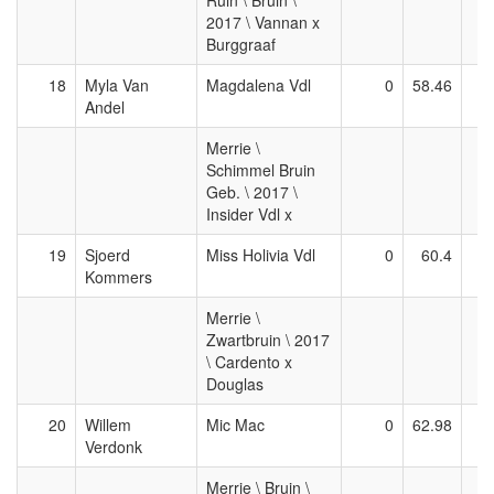
Ruin \ Bruin \
2017 \ Vannan x
Burggraaf
18
Myla Van
Magdalena Vdl
0
58.46
Andel
Merrie \
Schimmel Bruin
Geb. \ 2017 \
Insider Vdl x
19
Sjoerd
Miss Holivia Vdl
0
60.4
Kommers
Merrie \
Zwartbruin \ 2017
\ Cardento x
Douglas
20
Willem
Mic Mac
0
62.98
Verdonk
Merrie \ Bruin \