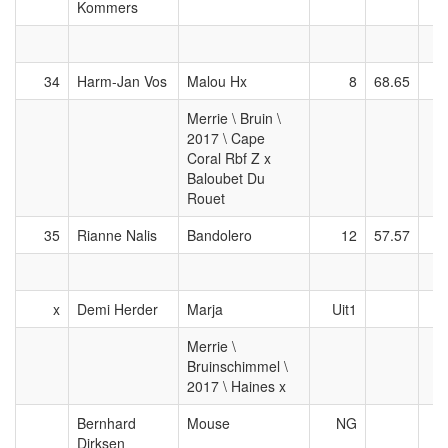
Kommers
34
Harm-Jan Vos
Malou Hx
8
68.65
Merrie \ Bruin \
2017 \ Cape
Coral Rbf Z x
Baloubet Du
Rouet
35
Rianne Nalis
Bandolero
12
57.57
x
Demi Herder
Marja
Uit1
Merrie \
Bruinschimmel \
2017 \ Haines x
Bernhard
Mouse
NG
Dirksen