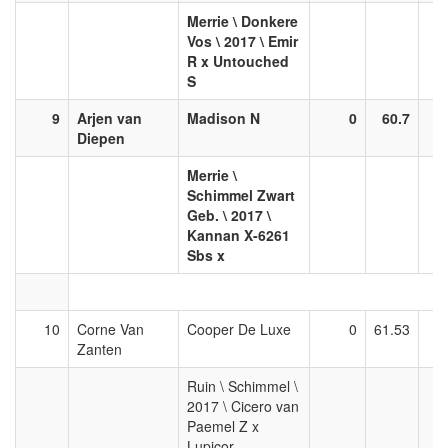
Merrie \ Donkere
Vos \ 2017 \ Emir
R x Untouched
S
9
Arjen van
Madison N
0
60.7
Diepen
Merrie \
Schimmel Zwart
Geb. \ 2017 \
Kannan X-6261
Sbs x
10
Corne Van
Cooper De Luxe
0
61.53
Zanten
Ruin \ Schimmel \
2017 \ Cicero van
Paemel Z x
Lupicor