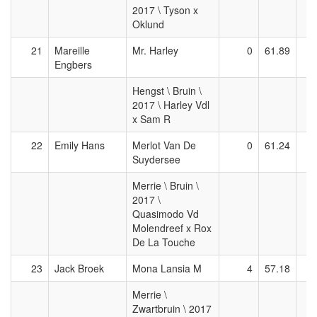
2017 \ Tyson x
Oklund
21
Mareille
Mr. Harley
0
61.89
Engbers
Hengst \ Bruin \
2017 \ Harley Vdl
x Sam R
22
Emily Hans
Merlot Van De
0
61.24
Ui
Suydersee
Merrie \ Bruin \
2017 \
Quasimodo Vd
Molendreef x Rox
De La Touche
23
Jack Broek
Mona Lansia M
4
57.18
Merrie \
Zwartbruin \ 2017