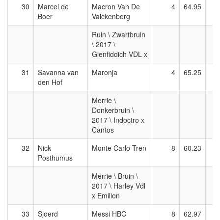
30
Marcel de
Macron Van De
4
64.95
Boer
Valckenborg
Ruin \ Zwartbruin
\ 2017 \
Glenfiddich VDL x
31
Savanna van
Maronja
4
65.25
den Hof
Merrie \
Donkerbruin \
2017 \ Indoctro x
Cantos
32
Nick
Monte Carlo-Tren
8
60.23
Posthumus
Merrie \ Bruin \
2017 \ Harley Vdl
x Emilion
33
Sjoerd
Messi HBC
8
62.97