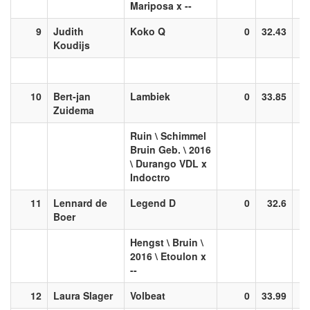
Mariposa x --
9
Judith
Koko Q
0
32.43
Koudijs
10
Bert-jan
Lambiek
0
33.85
Zuidema
Ruin \ Schimmel
Bruin Geb. \ 2016
\ Durango VDL x
Indoctro
11
Lennard de
Legend D
0
32.6
Boer
Hengst \ Bruin \
2016 \ Etoulon x
--
12
Laura Slager
Volbeat
0
33.99