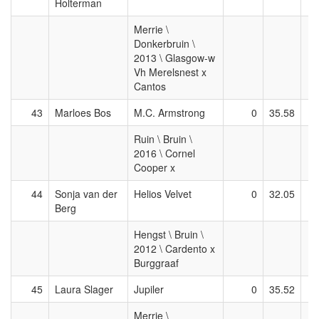
Holterman
Merrie \
Donkerbruin \
2013 \ Glasgow-w
Vh Merelsnest x
Cantos
43
Marloes Bos
M.C. Armstrong
0
35.58
Ruin \ Bruin \
2016 \ Cornel
Cooper x
44
Sonja van der
Helios Velvet
0
32.05
Berg
Hengst \ Bruin \
2012 \ Cardento x
Burggraaf
45
Laura Slager
Jupiler
0
35.52
Merrie \