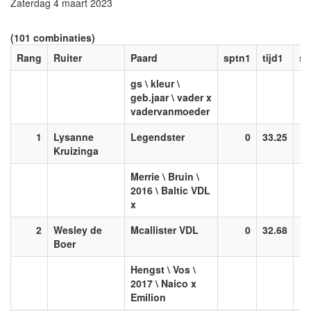
Zaterdag 4 maart 2023
(101 combinaties)
Rang
Ruiter
Paard
sptn1
tijd1
sp
gs \ kleur \
geb.jaar \ vader x
vadervanmoeder
1
Lysanne
Legendster
0
33.25
Kruizinga
Merrie \ Bruin \
2016 \ Baltic VDL
x
2
Wesley de
Mcallister VDL
0
32.68
Boer
Hengst \ Vos \
2017 \ Naico x
Emilion