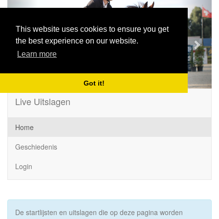
Previous
Next
This website uses cookies to ensure you get
the best experience on our website.
Learn more
Got it!
Live Uitslagen
Home
Geschiedenis
Login
De startlijsten en uitslagen die op deze pagina worden