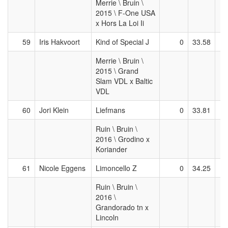
Merrie \ Bruin \
2015 \ F-One USA
x Hors La Loi Ii
59
Iris Hakvoort
Kind of Special J
0
33.58
Merrie \ Bruin \
2015 \ Grand
Slam VDL x Baltic
VDL
60
Jori Klein
Liefmans
0
33.81
Ruin \ Bruin \
2016 \ Grodino x
Koriander
61
Nicole Eggens
Limoncello Z
0
34.25
Ruin \ Bruin \
2016 \
Grandorado tn x
Lincoln