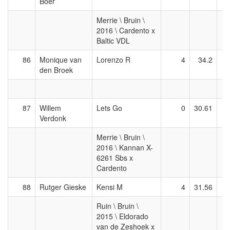
Boer
Merrie \ Bruin \
2016 \ Cardento x
Baltic VDL
86
Monique van
Lorenzo R
4
34.2
den Broek
87
Willem
Lets Go
0
30.61
Verdonk
Merrie \ Bruin \
2016 \ Kannan X-
6261 Sbs x
Cardento
88
Rutger Gieske
Kensi M
4
31.56
Ruin \ Bruin \
2015 \ Eldorado
van de Zeshoek x