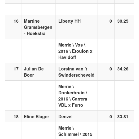
16
Martine
Liberty HH
0
30.25
Gramsbergen
- Hoekstra
Merrie \ Vos \
2016 \ Etoulon x
Havidoff
17
Julian De
Lorsina van 't
0
34.26
Boer
Swinderscheveld
Merrie \
Donkerbruin \
2016 \ Carrera
VDL x Ferro
18
Eline Slager
Denzel
0
33.81
Merrie \
Schimmel \ 2015