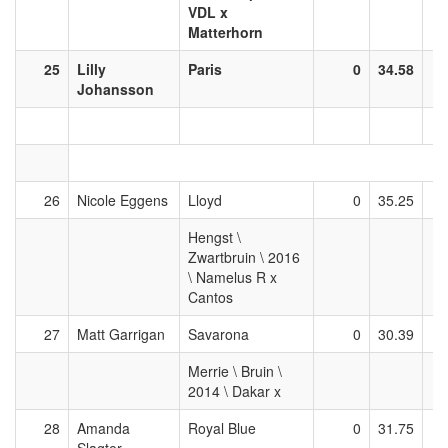
VDL x
Matterhorn
25
Lilly
Paris
0
34.58
Johansson
26
Nicole Eggens
Lloyd
0
35.25
Hengst \
Zwartbruin \ 2016
\ Namelus R x
Cantos
27
Matt Garrigan
Savarona
0
30.39
Merrie \ Bruin \
2014 \ Dakar x
28
Amanda
Royal Blue
0
31.75