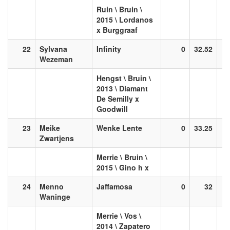
Ruin \ Bruin \
2015 \ Lordanos
x Burggraaf
22
Sylvana
Infinity
0
32.52
Wezeman
Hengst \ Bruin \
2013 \ Diamant
De Semilly x
Goodwill
23
Meike
Wenke Lente
0
33.25
Zwartjens
Merrie \ Bruin \
2015 \ Gino h x
24
Menno
Jaffamosa
0
32
Waninge
Merrie \ Vos \
2014 \ Zapatero