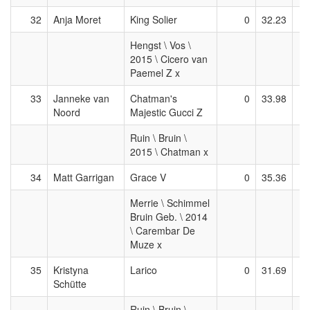
32
Anja Moret
King Solier
0
32.23
Hengst \ Vos \
2015 \ Cicero van
Paemel Z x
33
Janneke van
Chatman's
0
33.98
Noord
Majestic Gucci Z
Ruin \ Bruin \
2015 \ Chatman x
34
Matt Garrigan
Grace V
0
35.36
Merrie \ Schimmel
Bruin Geb. \ 2014
\ Carembar De
Muze x
35
Kristyna
Larico
0
31.69
Schütte
Ruin \ Bruin \