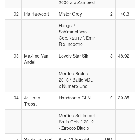
2000 Z x Zambesi
92
Iris Hakvoort
Mister Grey
12
40.3
Hengst \
Schimmel Vos
Geb. \ 2017 \ Emir
R x Indoctro
93
Maxime Van
Lovely Star Sih
8
48.92
Andel
Merrie \ Bruin \
2016 \ Baltic VDL
x Numero Uno
94
Jo - ann
Handsome GLN
0
30.85
U
Troost
Merrie \ Schimmel
Bruin Geb. \ 2012
\ Zirocco Blue x
x
Sonja van der
Kind Of Special
Uit1