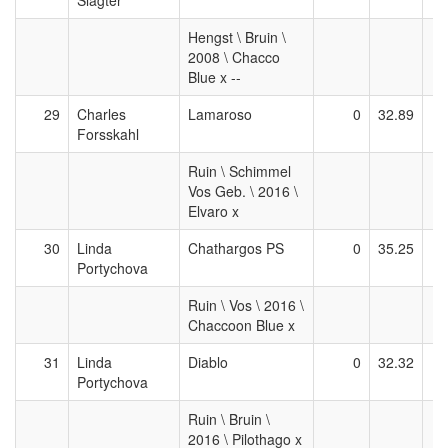
Slagter
Hengst \ Bruin \
2008 \ Chacco
Blue x --
29
Charles
Lamaroso
0
32.89
Forsskahl
Ruin \ Schimmel
Vos Geb. \ 2016 \
Elvaro x
30
Linda
Chathargos PS
0
35.25
Portychova
Ruin \ Vos \ 2016 \
Chaccoon Blue x
31
Linda
Diablo
0
32.32
Portychova
Ruin \ Bruin \
2016 \ Pilothago x