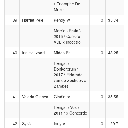
x Triomphe De
Muze
39
Harriet Pele
Kendy W
0
35.74
Merrie \ Bruin \
2015 \ Carrera
VDL x Indoctro
40
Iris Hakvoort
Midas Ph
0
48.25
Hengst \
Donkerbruin \
2017 \ Eldorado
van de Zeshoek x
Zambesi
41
Valeria Gineva
Gladiator
0
35.55
Hengst \ Vos \
2011 \ x Concorde
42
Sylvia
Indy V
0
29.7