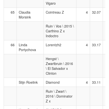
Vigaro
65
Claudia
Cointreau Z
4
32.07
Morsink
Ruin \ Vos \ 2015 \
Carthino Z x
Indoctro
66
Linda
Lorentzh2
4
33.17
Portychova
Hengst \
Zwartbruin \ 2016
\ El Salvador x
Clinton
Stijn Roelink
Diamond
4
33.11
Ruin \ Zwart \
2016 \ Dominator
Z x