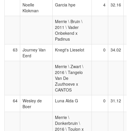
Noelle
Garcia hpe
4
32.16
Klokman
Merrie \ Bruin \
2011 \ Vader
Onbekend x
Padinus
63
Journey Van
Knegt's Lieselot
0
34.02
Eerd
Merrie \ Zwart \
2016 \ Tangelo
Van De
Zuuthoeve x
CANTOS
64
Wesley de
Luna Alda G
0
31.12
Boer
Merrie \
Donkerbruin \
2016 \ Toulon x