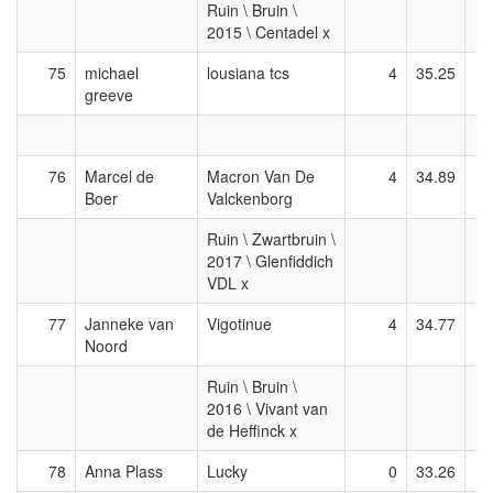
Ruin \ Bruin \
2015 \ Centadel x
75
michael
lousiana tcs
4
35.25
greeve
76
Marcel de
Macron Van De
4
34.89
Boer
Valckenborg
Ruin \ Zwartbruin \
2017 \ Glenfiddich
VDL x
77
Janneke van
Vigotinue
4
34.77
Noord
Ruin \ Bruin \
2016 \ Vivant van
de Heffinck x
78
Anna Plass
Lucky
0
33.26