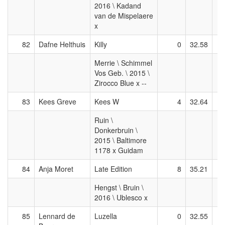
2016 \ Kadand
van de Mispelaere
x
82
Dafne Helthuis
Killy
0
32.58
Merrie \ Schimmel
Vos Geb. \ 2015 \
Zirocco Blue x --
83
Kees Greve
Kees W
4
32.64
Ruin \
Donkerbruin \
2015 \ Baltimore
1178 x Guidam
84
Anja Moret
Late Edition
8
35.21
Hengst \ Bruin \
2016 \ Ublesco x
85
Lennard de
Luzella
0
32.55