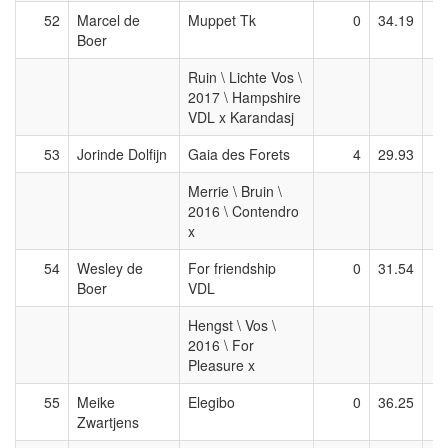
52
Marcel de
Muppet Tk
0
34.19
Boer
Ruin \ Lichte Vos \
2017 \ Hampshire
VDL x Karandasj
53
Jorinde Dolfijn
Gaia des Forets
4
29.93
Merrie \ Bruin \
2016 \ Contendro
x
54
Wesley de
For friendship
0
31.54
Boer
VDL
Hengst \ Vos \
2016 \ For
Pleasure x
55
Meike
Elegibo
0
36.25
Zwartjens