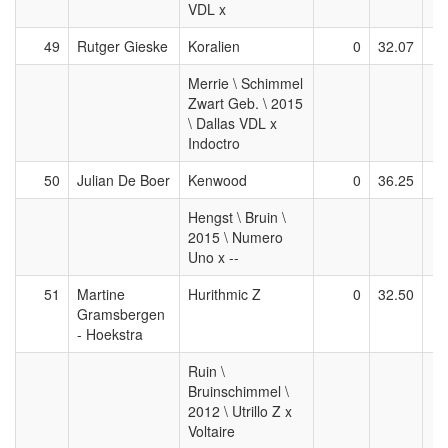
VDL x
49
Rutger Gieske
Koralien
0
32.07
Merrie \ Schimmel
Zwart Geb. \ 2015
\ Dallas VDL x
Indoctro
50
Julian De Boer
Kenwood
0
36.25
Hengst \ Bruin \
2015 \ Numero
Uno x --
51
Martine
Hurithmic Z
0
32.50
Gramsbergen
- Hoekstra
Ruin \
Bruinschimmel \
2012 \ Utrillo Z x
Voltaire