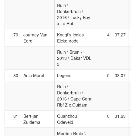
Ruin \
Donkerbruin \
2016 \ Lucky Boy
x Le Roi
79
Journey Van
Knegt's Icelos
4
37.27
Eerd
Eickenrode
Ruin \ Bruin \
2013 \ Dakar VDL
x
80
Anja Moret
Legend
0
33.07
Ruin \
Donkerbruin \
2016 \ Cape Coral
Rbf Z x Guidam
81
Bert-jan
Quanzhou
0
31.23
Zuidema
Odeveld
Merrie \ Bruin \