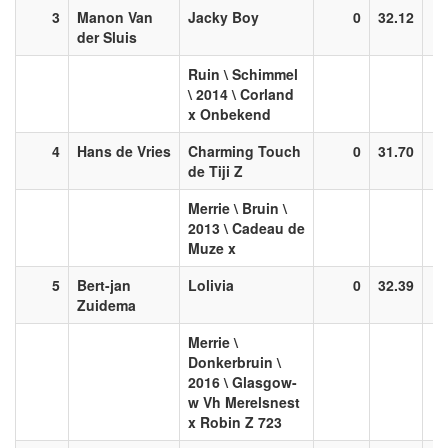
3
Manon Van
Jacky Boy
0
32.12
der Sluis
Ruin \ Schimmel
\ 2014 \ Corland
x Onbekend
4
Hans de Vries
Charming Touch
0
31.70
de Tiji Z
Merrie \ Bruin \
2013 \ Cadeau de
Muze x
5
Bert-jan
Lolivia
0
32.39
Zuidema
Merrie \
Donkerbruin \
2016 \ Glasgow-
w Vh Merelsnest
x Robin Z 723