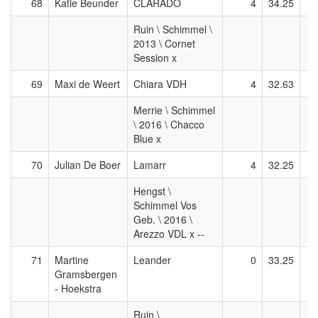
68
Katie Beunder
CLARADO
4
34.25
Ruin \ Schimmel \
2013 \ Cornet
Session x
69
Maxi de Weert
Chiara VDH
4
32.63
Merrie \ Schimmel
\ 2016 \ Chacco
Blue x
70
Julian De Boer
Lamarr
4
32.25
Hengst \
Schimmel Vos
Geb. \ 2016 \
Arezzo VDL x --
71
Martine
Leander
0
33.25
Gramsbergen
- Hoekstra
Ruin \