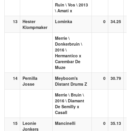
Ruin \ Vos \ 2013
\ Amati x
13
Hester
Lominka
0
34.25
Klompmaker
Merrie \
Donkerbruin \
2016 \
Hermantico x
Carembar De
Muze
14
Pernilla
Meyboom's
0
30.79
Josse
Distant Drums Z
Merrie \ Bruin \
2016 \ Diamant
De Semilly x
Casall
15
Leonie
Mancinelli
0
35.13
Jonkers