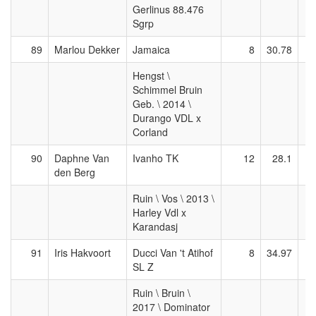
Gerlinus 88.476
Sgrp
89
Marlou Dekker
Jamaica
8
30.78
Hengst \
Schimmel Bruin
Geb. \ 2014 \
Durango VDL x
Corland
90
Daphne Van
Ivanho TK
12
28.1
den Berg
Ruin \ Vos \ 2013 \
Harley Vdl x
Karandasj
91
Iris Hakvoort
Ducci Van 't Atihof
8
34.97
SL Z
Ruin \ Bruin \
2017 \ Dominator