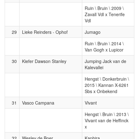
Ruin \ Bruin \ 2009 \
Zavall Vdl x Tenerife
Vdl
29
Lieke Reinders - Ophof
Jumago
Ruin \ Bruin \ 2014 \
Van Gogh x Lupicor
30
Kiefer Dawson Stanley
Jumping Jack van de
Kalevallei
Hengst \ Donkerbruin \
2015 \ Kannan X-6261
Sbs x Onbekend
31
Vasco Campana
Vivant
Hengst \ Bruin \ 2013 \
Vivant van de Heffinck
x
32
Wesley de Boer
Kaphira