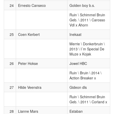
24
Ernesto Canseco
Golden boy b.s.
Ruin \ Schimmel Bruin
Geb. \ 2011 \ Carosso
Vdl x Ahorn
25
Coen Kerbert
Inekaat
Merrie \ Donkerbruin \
2013 \ I´m Special De
Muze x Kojak
26
Peter Hokse
Jowel HBC
Ruin \ Bruin \ 2014 \
Action Breaker x
27
Hilde Veenstra
Gideon dls
Ruin \ Schimmel Bruin
Geb. \ 2011 \ Corland x
28
Lianne Mars
Estaban