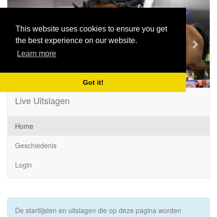
Previous
Next
This website uses cookies to ensure you get
the best experience on our website.
Learn more
Got it!
Live Uitslagen
Home
Geschiedenis
Login
De startlijsten en uitslagen die op deze pagina worden