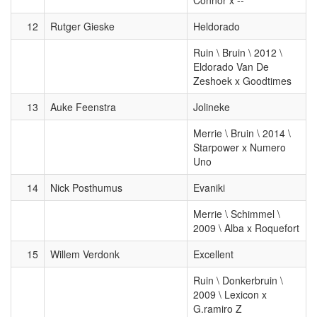
Connor x --
12
Rutger Gieske
Heldorado
Ruin \ Bruin \ 2012 \
Eldorado Van De
Zeshoek x Goodtimes
13
Auke Feenstra
Jolineke
Merrie \ Bruin \ 2014 \
Starpower x Numero
Uno
14
Nick Posthumus
Evaniki
Merrie \ Schimmel \
2009 \ Alba x Roquefort
15
Willem Verdonk
Excellent
Ruin \ Donkerbruin \
2009 \ Lexicon x
G.ramiro Z