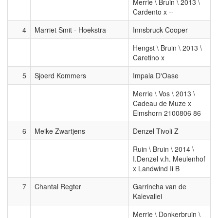
Merrie \ Bruin \ 2013 \
Cardento x --
4
Marriet Smit - Hoekstra
Innsbruck Cooper
Hengst \ Bruin \ 2013 \
Caretino x
5
Sjoerd Kommers
Impala D'Oase
Merrie \ Vos \ 2013 \
Cadeau de Muze x
Elmshorn 2100806 86
6
Meike Zwartjens
Denzel Tivoli Z
Ruin \ Bruin \ 2014 \
I.Denzel v.h. Meulenhof
x Landwind Ii B
7
Chantal Regter
Garrincha van de
Kalevallei
Merrie \ Donkerbruin \