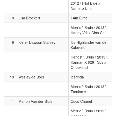
2012 \ Pilot Blue x
Numero Uno
8
Lisa Broekert
I Am Elrite
Merrie \ Bruin \ 2013 \
Harley Vdl x Chin Chin
9
Kiefer Dawson Stanley
It's Highlander van de
Kalevallei
Hengst \ Bruin \ 2013 \
Kannan X-6261 Sbs x
Onbekend
10
Wesley de Boer
Icarinda
Merrie \ Bruin \ 2013 \
Etoulon x
11
Manon Van der Sluis
Coco Chanel
Merrie \ Bruin \ 2012 \