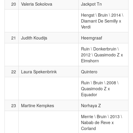
20
Valeria Sokolova
Jackpot Tn
Hengst \ Bruin \ 2014 \
Diamant De Semilly x
Verdi
21
Judith Koudijs
Heemgraaf
Ruin \ Donkerbruin \
2012 \ Quasimodo Z x
Elmshorn
22
Laura Spekenbrink
Quintero
Ruin \ Bruin \ 2008 \
Quasimodo Z x
Equador
23
Martine Kempkes
Norhaya Z
Merrie \ Bruin \ 2013 \
Nabab de Reve x
Corland