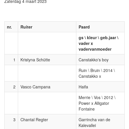
Zaterdag 4 maart 2023
nr.
Ruiter
Paard
gs \ kleur \ geb.jaar \
vader x
vadervanmoeder
1
Kristyna Schütte
Canstakko's boy
Ruin \ Bruin \ 2014 \
Canstakko x
2
Vasco Campana
Haifa
Merrie \ Vos \ 2012 \
Power x Alligator
Fontaine
3
Chantal Regter
Garrincha van de
Kalevallei