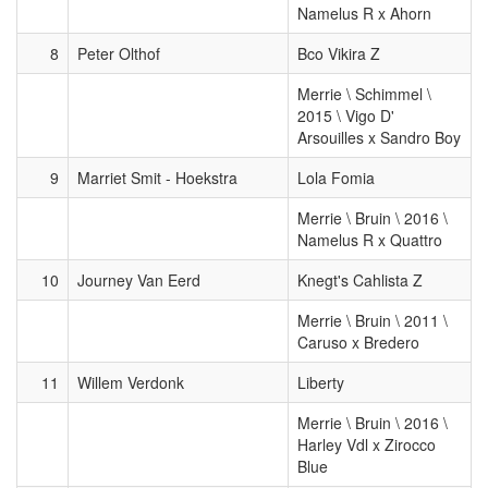
Namelus R x Ahorn
8
Peter Olthof
Bco Vikira Z
Merrie \ Schimmel \
2015 \ Vigo D'
Arsouilles x Sandro Boy
9
Marriet Smit - Hoekstra
Lola Fomia
Merrie \ Bruin \ 2016 \
Namelus R x Quattro
10
Journey Van Eerd
Knegt's Cahlista Z
Merrie \ Bruin \ 2011 \
Caruso x Bredero
11
Willem Verdonk
Liberty
Merrie \ Bruin \ 2016 \
Harley Vdl x Zirocco
Blue