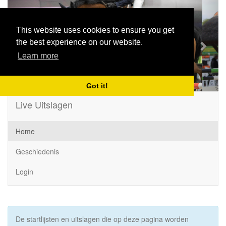
Previous
Next
This website uses cookies to ensure you get
the best experience on our website.
Learn more
Got it!
Live Uitslagen
Home
Geschiedenis
Login
De startlijsten en uitslagen die op deze pagina worden