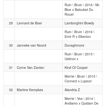
Ruin \ Bruin \ 2016 \ Mr.
Blue x Baloubet Du
Rouet
29
Lennard de Boer
Lamborghini Bowdy
Ruin \ Bruin \ 2016 \
Emir R x Elberton
30
Janneke van Noord
Dunaghmore
Ruin \ Bruin \ 2013 \
Ustinov x
31
Corne Van Zanten
Kind Of Cooper
Merrie \ Bruin \ 2015 \
Connect x Lupicor
32
Martine Kempkes
Alandria Z
Merrie \ Vos \ 2014 \
Andiamo x Quidam De