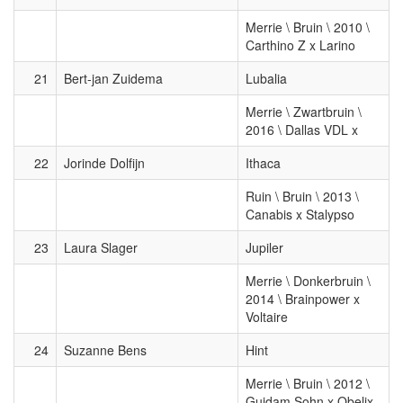
Merrie \ Bruin \ 2010 \
Carthino Z x Larino
21
Bert-jan Zuidema
Lubalia
Merrie \ Zwartbruin \
2016 \ Dallas VDL x
22
Jorinde Dolfijn
Ithaca
Ruin \ Bruin \ 2013 \
Canabis x Stalypso
23
Laura Slager
Jupiler
Merrie \ Donkerbruin \
2014 \ Brainpower x
Voltaire
24
Suzanne Bens
Hint
Merrie \ Bruin \ 2012 \
Guidam Sohn x Obelix