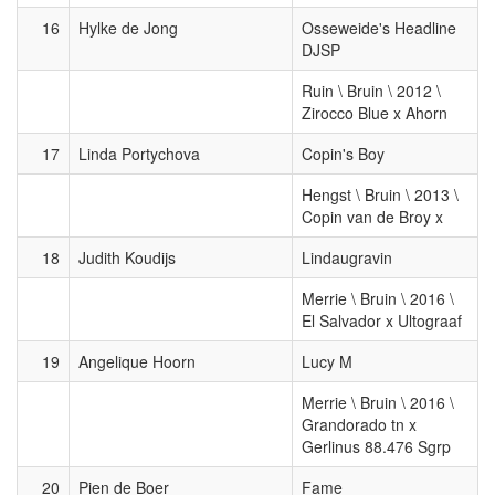
16
Hylke de Jong
Osseweide's Headline
DJSP
Ruin \ Bruin \ 2012 \
Zirocco Blue x Ahorn
17
Linda Portychova
Copin's Boy
Hengst \ Bruin \ 2013 \
Copin van de Broy x
18
Judith Koudijs
Lindaugravin
Merrie \ Bruin \ 2016 \
El Salvador x Ultograaf
19
Angelique Hoorn
Lucy M
Merrie \ Bruin \ 2016 \
Grandorado tn x
Gerlinus 88.476 Sgrp
20
Pien de Boer
Fame