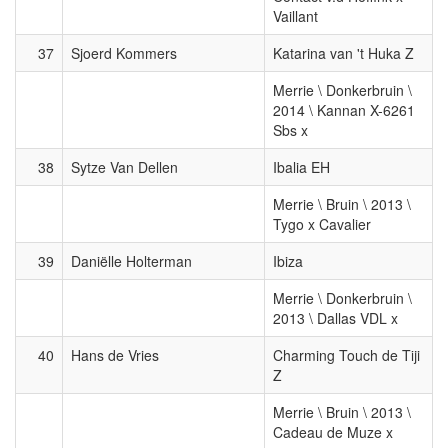
Vaillant
37
Sjoerd Kommers
Katarina van 't Huka Z
Merrie \ Donkerbruin \
2014 \ Kannan X-6261
Sbs x
38
Sytze Van Dellen
Ibalia EH
Merrie \ Bruin \ 2013 \
Tygo x Cavalier
39
Daniëlle Holterman
Ibiza
Merrie \ Donkerbruin \
2013 \ Dallas VDL x
40
Hans de Vries
Charming Touch de Tiji
Z
Merrie \ Bruin \ 2013 \
Cadeau de Muze x