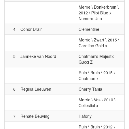
Merrie \ Donkerbruin \
2012 \ Pilot Blue x
Numero Uno
4
Conor Drain
Clementine
Merrie \ Zwart \ 2015 \
Caretino Gold x --
5
Janneke van Noord
Chatman's Majestic
Gucci Z
Ruin \ Bruin \ 2015 \
Chatman x
6
Regina Leeuwen
Cherry Tania
Merrie \ Vos \ 2010 \
Cellestial x
7
Renate Beuving
Hafony
Ruin \ Bruin \ 2012 \