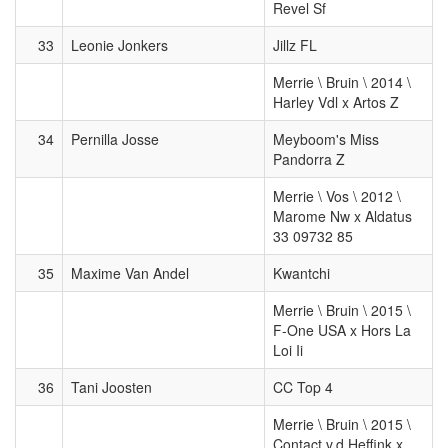
Revel Sf
33
Leonie Jonkers
Jillz FL
Merrie \ Bruin \ 2014 \
Harley Vdl x Artos Z
34
Pernilla Josse
Meyboom's Miss
Pandorra Z
Merrie \ Vos \ 2012 \
Marome Nw x Aldatus
33 09732 85
35
Maxime Van Andel
Kwantchi
Merrie \ Bruin \ 2015 \
F-One USA x Hors La
Loi Ii
36
Tani Joosten
CC Top 4
Merrie \ Bruin \ 2015 \
Contact v.d Heffink x