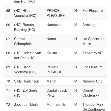
den Hof (HC)
65
(HC) Hilde
PRINCE
H
For Pleasure
Veenstra (HC)
PLEASURE
66
(HC) Renate
Nontessa
M
Armitage
Beuving (HC)
67
Christa
Nemo
H
I'm Special de
Schaaphok
Muze
68
(HC) Celeste van
Kalista
M
Zapatero VDL
der Poel (HC)
69
(HC) Hilde
PRINCE
H
For Pleasure
Veenstra (HC)
PLEASURE
70
Sally Hopkinson
Merlin
M
Numero Uno
71
(HC) Zoï Snels
Captain Jack
R
Cornet
(HC)
PR Z
Obolensky
72
Joost Luttikhuis
Montreal Ds
M
Thunder Van
De Zuuthoeve