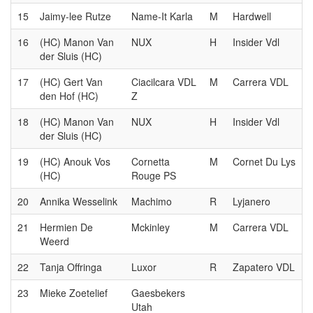
15
Jaimy-lee Rutze
Name-It Karla
M
Hardwell
16
(HC) Manon Van
NUX
H
Insider Vdl
der Sluis (HC)
17
(HC) Gert Van
Ciacilcara VDL
M
Carrera VDL
den Hof (HC)
Z
18
(HC) Manon Van
NUX
H
Insider Vdl
der Sluis (HC)
19
(HC) Anouk Vos
Cornetta
M
Cornet Du Lys
(HC)
Rouge PS
20
Annika Wesselink
Machimo
R
Lyjanero
21
Hermien De
Mckinley
M
Carrera VDL
Weerd
22
Tanja Offringa
Luxor
R
Zapatero VDL
23
Mieke Zoetelief
Gaesbekers
Utah