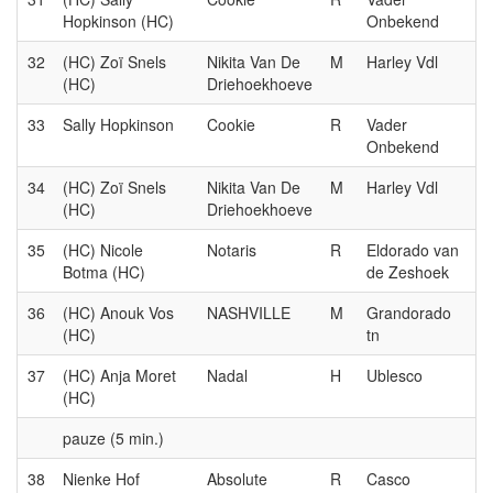
Hopkinson (HC)
Onbekend
32
(HC) Zoï Snels
Nikita Van De
M
Harley Vdl
(HC)
Driehoekhoeve
33
Sally Hopkinson
Cookie
R
Vader
Onbekend
34
(HC) Zoï Snels
Nikita Van De
M
Harley Vdl
(HC)
Driehoekhoeve
35
(HC) Nicole
Notaris
R
Eldorado van
Botma (HC)
de Zeshoek
36
(HC) Anouk Vos
NASHVILLE
M
Grandorado
(HC)
tn
37
(HC) Anja Moret
Nadal
H
Ublesco
(HC)
pauze (5 min.)
38
Nienke Hof
Absolute
R
Casco