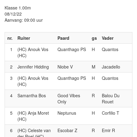
Klasse 1.00m
08/12/22
Aanvang: 09:00 uur
nr.
Ruiter
Paard
gs
Vader
1
(HC) Anouk Vos
Quanthago PS
H
Quantos
(HC)
2
Jennifer Hidding
Niobe V
M
Jacadello
3
(HC) Anouk Vos
Quanthago PS
H
Quantos
(HC)
4
Samantha Bos
Good Vibes
R
Balou Du
Only
Rouet
5
(HC) Anja Moret
Neptunus
H
Corfilio T
(HC)
6
(HC) Celeste van
Escobar Z
R
Emir R
der Poel (HC)