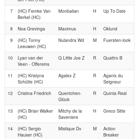
7
(HC) Femke Van
Monbalian
H
Up To Date
Berkel (HC)
8
Noa Grevinga
Maximus
H
Oklund
9
(HC) Tonny
Nulandra Wd
M
Fuersten-look
Leeuwen (HC)
10
Lyan van der
Q Little Joe Z
R
Quattro B
Veen - Offereins
11
(HC) Kristyna
Agalex Z
R
Aganix du
Schütte (HC)
Seigneur
12
Cristina Friedrich
Quentchen-
R
Quinta Real
Glück
13
(HC) Brian Walker
Mitchy de la
H
Greco Sitte
(HC)
Saveniere
14
(HC) Sergio
Mistique Dv
M
Action
Hauser (HC)
Breaker