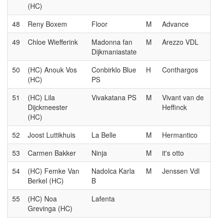
(HC)
48
Reny Boxem
Floor
M
Advance
49
Chloe Wiefferink
Madonna fan
M
Arezzo VDL
Dijkmaniastate
50
(HC) Anouk Vos
Conbirklo Blue
H
Conthargos
(HC)
PS
51
(HC) Lila
Vivakatana PS
M
Vivant van de
Dijckmeester
Heffinck
(HC)
52
Joost Luttikhuis
La Belle
M
Hermantico
53
Carmen Bakker
Ninja
M
it's otto
54
(HC) Femke Van
Nadolca Karla
M
Jenssen Vdl
Berkel (HC)
B
55
(HC) Noa
Lafenta
Grevinga (HC)