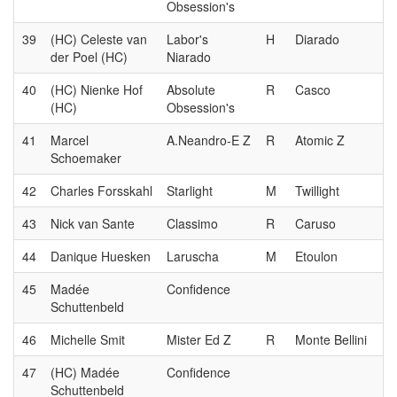
Obsession's
39
(HC) Celeste van
Labor's
H
Diarado
der Poel (HC)
Niarado
40
(HC) Nienke Hof
Absolute
R
Casco
(HC)
Obsession's
41
Marcel
A.Neandro-E Z
R
Atomic Z
Schoemaker
42
Charles Forsskahl
Starlight
M
Twillight
43
Nick van Sante
Classimo
R
Caruso
44
Danique Huesken
Laruscha
M
Etoulon
45
Madée
Confidence
Schuttenbeld
46
Michelle Smit
Mister Ed Z
R
Monte Bellini
47
(HC) Madée
Confidence
Schuttenbeld