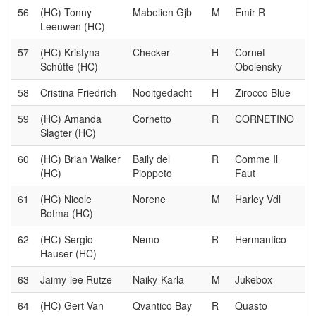
56
(HC) Tonny
Mabelien Gjb
M
Emir R
Leeuwen (HC)
57
(HC) Kristyna
Checker
H
Cornet
Schütte (HC)
Obolensky
58
Cristina Friedrich
Nooitgedacht
H
Zirocco Blue
59
(HC) Amanda
Cornetto
R
CORNETINO
Slagter (HC)
60
(HC) Brian Walker
Baily del
R
Comme Il
(HC)
Pioppeto
Faut
61
(HC) Nicole
Norene
M
Harley Vdl
Botma (HC)
62
(HC) Sergio
Nemo
R
Hermantico
Hauser (HC)
63
Jaimy-lee Rutze
Naiky-Karla
M
Jukebox
64
(HC) Gert Van
Qvantico Bay
R
Quasto