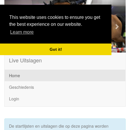
Previous
Next
This website uses cookies to ensure you get
the best experience on our website.
Learn more
Got it!
Live Uitslagen
Home
Geschiedenis
Login
De startlijsten en uitslagen die op deze pagina worden