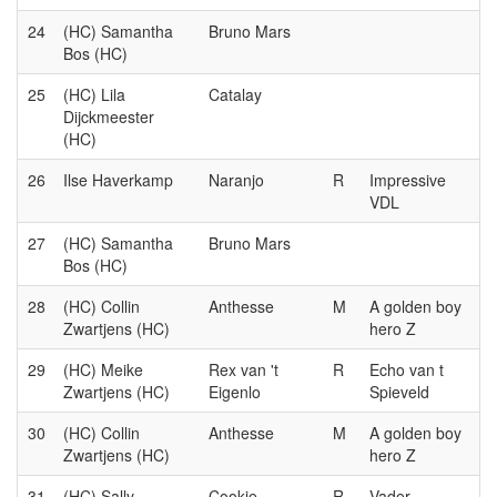
24
(HC) Samantha
Bruno Mars
Bos (HC)
25
(HC) Lila
Catalay
Dijckmeester
(HC)
26
Ilse Haverkamp
Naranjo
R
Impressive
VDL
27
(HC) Samantha
Bruno Mars
Bos (HC)
28
(HC) Collin
Anthesse
M
A golden boy
Zwartjens (HC)
hero Z
29
(HC) Meike
Rex van 't
R
Echo van t
Zwartjens (HC)
Eigenlo
Spieveld
30
(HC) Collin
Anthesse
M
A golden boy
Zwartjens (HC)
hero Z
31
(HC) Sally
Cookie
R
Vader