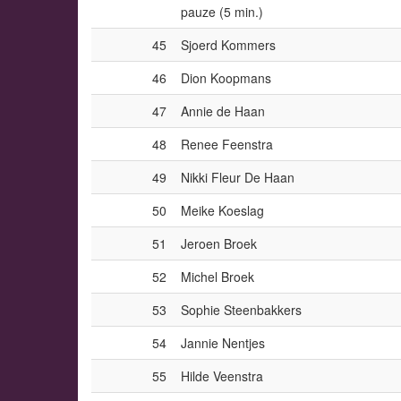
pauze (5 min.)
45
Sjoerd Kommers
46
Dion Koopmans
47
Annie de Haan
48
Renee Feenstra
49
Nikki Fleur De Haan
50
Meike Koeslag
51
Jeroen Broek
52
Michel Broek
53
Sophie Steenbakkers
54
Jannie Nentjes
55
Hilde Veenstra