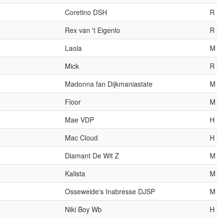
Coretino DSH
R
Rex van 't Eigenlo
R
Laola
M
Mick
R
Madonna fan Dijkmaniastate
M
Floor
M
Mae VDP
H
Mac Cloud
H
Diamant De Wit Z
M
Kalista
M
Osseweide's Inabresse DJSP
M
Niki Boy Wb
H