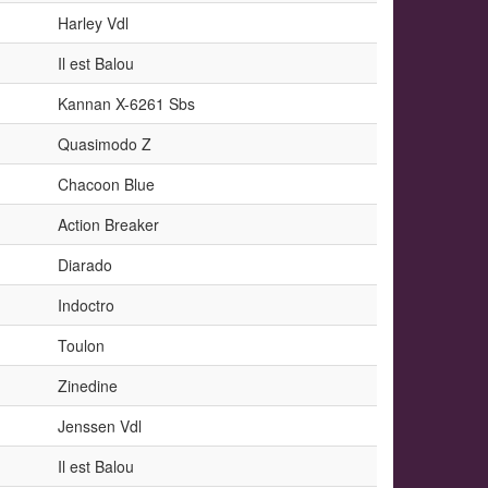
Harley Vdl
Il est Balou
Kannan X-6261 Sbs
Quasimodo Z
Chacoon Blue
Action Breaker
Diarado
Indoctro
Toulon
Zinedine
Jenssen Vdl
Il est Balou