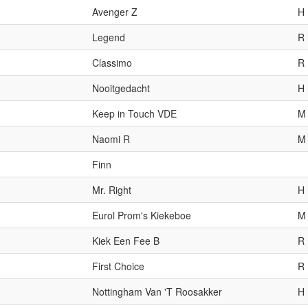
Avenger Z
H
Legend
R
Classimo
R
Nooitgedacht
H
Keep in Touch VDE
M
Naomi R
M
Finn
Mr. Right
H
Eurol Prom's Kiekeboe
M
Kiek Een Fee B
R
First Choice
R
Nottingham Van 'T Roosakker
H