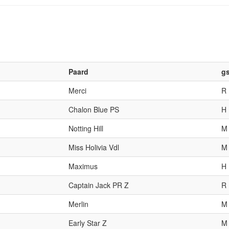
Paard
g
Merci
R
Chalon Blue PS
H
Notting Hill
M
Miss Holivia Vdl
M
Maximus
H
Captain Jack PR Z
R
Merlin
M
Early Star Z
M