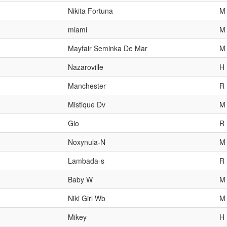
Nikita Fortuna
M
miami
M
Mayfair Seminka De Mar
M
Nazaroville
H
Manchester
R
Mistique Dv
M
Gio
R
Noxynula-N
M
Lambada-s
R
Baby W
M
Niki Girl Wb
M
Mikey
H