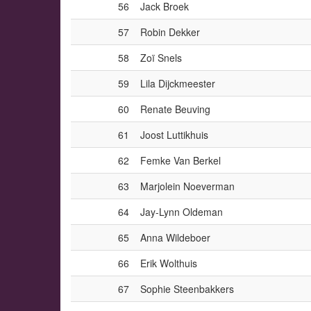
56
Jack Broek
57
Robin Dekker
58
Zoï Snels
59
Lila Dijckmeester
60
Renate Beuving
61
Joost Luttikhuis
62
Femke Van Berkel
63
Marjolein Noeverman
64
Jay-Lynn Oldeman
65
Anna Wildeboer
66
Erik Wolthuis
67
Sophie Steenbakkers