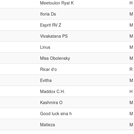
Meetoulon Ryal K
H
Iforia Ds
M
Esprit RV Z
M
Vivakatana PS
M
Linus
M
Miss Obolensky
M
Ricar d'o
R
Evitha
M
Maddox C.H.
H
Kashmira O
M
Good luck sina h
M
Matieza
M