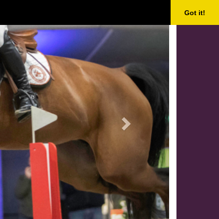
Next
Got it!