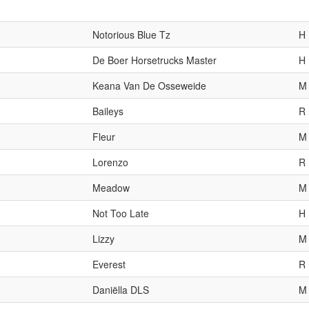
Notorious Blue Tz
H
De Boer Horsetrucks Master
H
Keana Van De Osseweide
M
Baileys
R
Fleur
M
Lorenzo
R
Meadow
M
Not Too Late
H
Lizzy
M
Everest
R
Daniëlla DLS
M