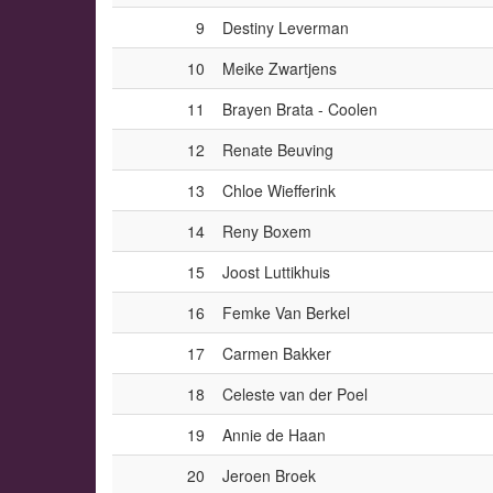
9
Destiny Leverman
10
Meike Zwartjens
11
Brayen Brata - Coolen
12
Renate Beuving
13
Chloe Wiefferink
14
Reny Boxem
15
Joost Luttikhuis
16
Femke Van Berkel
17
Carmen Bakker
18
Celeste van der Poel
19
Annie de Haan
20
Jeroen Broek