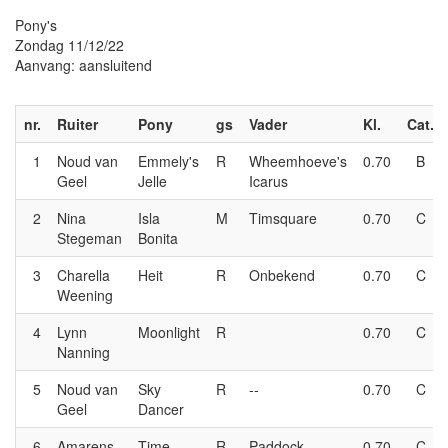
Pony's
Zondag 11/12/22
Aanvang: aansluitend
nr.
Ruiter
Pony
gs
Vader
Kl.
Cat.
1
Noud van
Emmely's
R
Wheemhoeve's
0.70
B
Geel
Jelle
Icarus
2
Nina
Isla
M
Timsquare
0.70
C
Stegeman
Bonita
3
Charella
Heit
R
Onbekend
0.70
C
Weening
4
Lynn
Moonlight
R
0.70
C
Nanning
5
Noud van
Sky
R
--
0.70
C
Geel
Dancer
6
Amarens
Time
R
Paddock
0.70
C