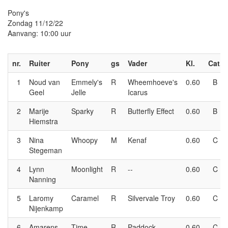
Pony's
Zondag 11/12/22
Aanvang: 10:00 uur
nr.
Ruiter
Pony
gs
Vader
Kl.
Cat.
1
Noud van
Emmely's
R
Wheemhoeve's
0.60
B
Geel
Jelle
Icarus
2
Marije
Sparky
R
Butterfly Effect
0.60
B
Hiemstra
3
Nina
Whoopy
M
Kenaf
0.60
C
Stegeman
4
Lynn
Moonlight
R
--
0.60
C
Nanning
5
Laromy
Caramel
R
Silvervale Troy
0.60
C
Nijenkamp
6
Amarens
Time
R
Paddock
0.60
C