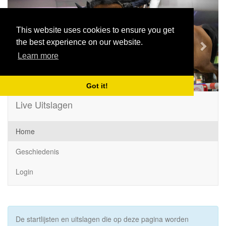
Previous
Next
This website uses cookies to ensure you get
the best experience on our website.
Learn more
Got it!
Live Uitslagen
Home
Geschiedenis
Login
De startlijsten en uitslagen die op deze pagina worden