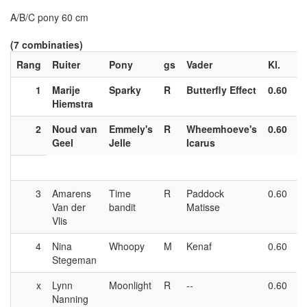
A/B/C pony 60 cm
(7 combinaties)
Rang
Ruiter
Pony
gs
Vader
Kl.
C
1
Marije
Sparky
R
Butterfly Effect
0.60
Hiemstra
2
Noud van
Emmely's
R
Wheemhoeve's
0.60
Geel
Jelle
Icarus
3
Amarens
Time
R
Paddock
0.60
Van der
bandit
Matisse
Vlis
4
Nina
Whoopy
M
Kenaf
0.60
Stegeman
x
Lynn
Moonlight
R
--
0.60
Nanning