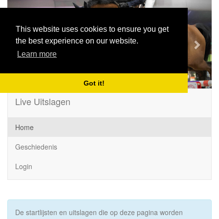
Previous
Next
This website uses cookies to ensure you get
the best experience on our website.
Learn more
Got it!
Live Uitslagen
Home
Geschiedenis
Login
De startlijsten en uitslagen die op deze pagina worden