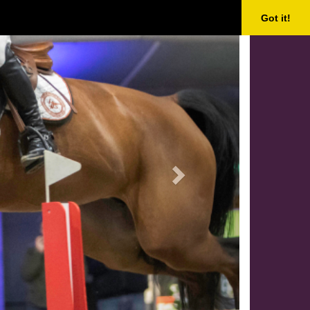
Next
Got it!