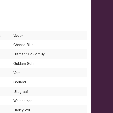
s
Vader
Chacco Blue
Diamant De Semilly
Guidam Sohn
Verdi
Corland
Ultograaf
Womanizer
Harley Vdl