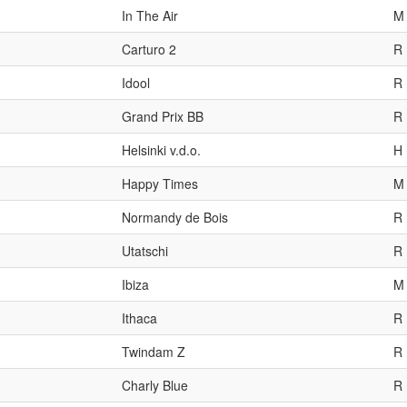
In The Air
M
Carturo 2
R
Idool
R
Grand Prix BB
R
Helsinki v.d.o.
H
Happy Times
M
Normandy de Bois
R
Utatschi
R
Ibiza
M
Ithaca
R
Twindam Z
R
Charly Blue
R