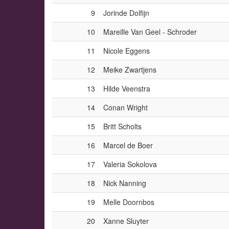
9
Jorinde Dolfijn
10
Mareille Van Geel - Schroder
11
Nicole Eggens
12
Meike Zwartjens
13
Hilde Veenstra
14
Conan Wright
15
Britt Scholts
16
Marcel de Boer
17
Valeria Sokolova
18
Nick Nanning
19
Melle Doornbos
20
Xanne Sluyter