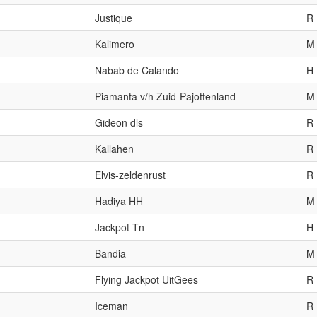
Justique
R
Kalimero
M
Nabab de Calando
H
Piamanta v/h Zuid-Pajottenland
M
Gideon dls
R
Kallahen
R
Elvis-zeldenrust
R
Hadiya HH
M
Jackpot Tn
H
Bandia
M
Flying Jackpot UitGees
R
Iceman
R