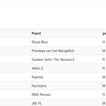
Paard
g
Royal Blue
H
Priceless van het Mangelhof
M
Guidam Sohn The Second Z
R
Viktor Z
R
Kaphira
M
Hurricane
M
KMS Romeo
R
Jillz FL
M