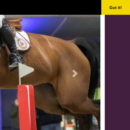
Next
Got it!