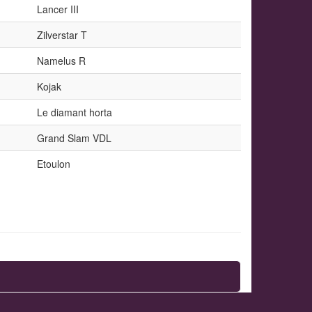
Lancer III
Zilverstar T
Namelus R
Kojak
Le diamant horta
Grand Slam VDL
Etoulon