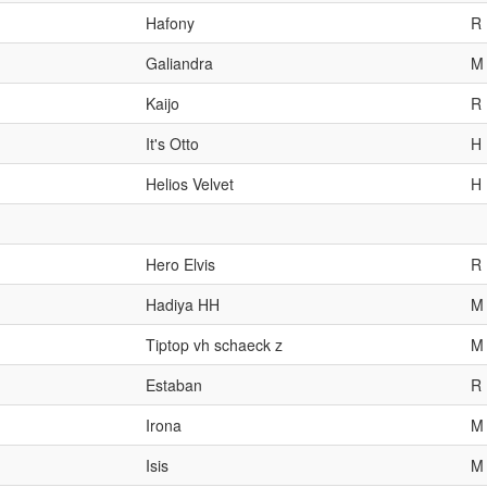
Hafony
R
Galiandra
M
Kaijo
R
It's Otto
H
Helios Velvet
H
Hero Elvis
R
Hadiya HH
M
Tiptop vh schaeck z
M
Estaban
R
Irona
M
Isis
M