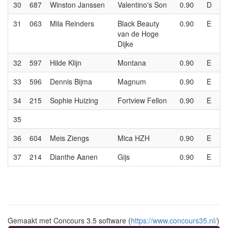
30
687
Winston Janssen
Valentino's Son
0.90
D
31
063
Mila Reinders
Black Beauty
0.90
E
van de Hoge
Dijke
32
597
Hilde Klijn
Montana
0.90
E
33
596
Dennis Bijma
Magnum
0.90
E
34
215
Sophie Huizing
Fortview Fellon
0.90
E
35
36
604
Meis Ziengs
Mica HZH
0.90
E
37
214
Dianthe Aanen
Gijs
0.90
E
Gemaakt met Concours 3.5 software (
https://www.concours35.nl/
)