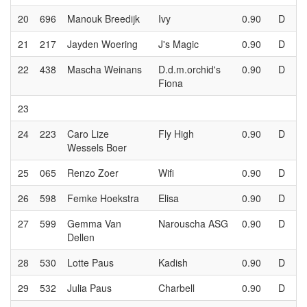
20
696
Manouk Breedijk
Ivy
0.90
D
21
217
Jayden Woering
J's Magic
0.90
D
22
438
Mascha Weinans
D.d.m.orchid's
0.90
D
Fiona
23
24
223
Caro Lize
Fly High
0.90
D
Wessels Boer
25
065
Renzo Zoer
Wifi
0.90
D
26
598
Femke Hoekstra
Elisa
0.90
D
27
599
Gemma Van
Narouscha ASG
0.90
D
Dellen
28
530
Lotte Paus
Kadish
0.90
D
29
532
Julia Paus
Charbell
0.90
D