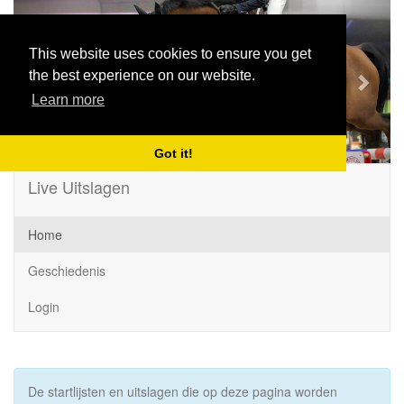
Previous
Next
This website uses cookies to ensure you get
the best experience on our website.
Learn more
Got it!
Live Uitslagen
Home
Geschiedenis
Login
De startlijsten en uitslagen die op deze pagina worden