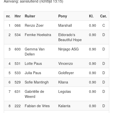
Aanvang: aansluitend (richttijd 13:15)
nr.
Hnr
Ruiter
Pony
Kl.
Cat.
1
066
Renzo Zoer
Marshall
0.90
C
2
534
Femke Hoekstra
Eldorado's
0.90
D
Beautiful Hope
3
600
Gemma Van
Ninjago ASG
0.90
D
Dellen
4
531
Lotte Paus
Vincenzo
0.90
D
5
533
Julia Paus
Goldfeyer
0.90
D
6
529
Sofie Mantingh
Kilana
0.90
D
7
631
Gabriëlle de
Legolas
0.90
D
Weerd
8
222
Fabian de Vries
Kalanta
0.90
D