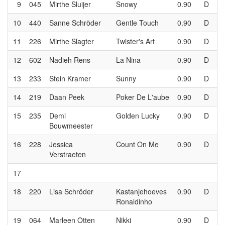
9
045
Mirthe Sluijer
Snowy
0.90
D
10
440
Sanne Schröder
Gentle Touch
0.90
D
11
226
Mirthe Slagter
Twister's Art
0.90
D
12
602
Nadieh Rens
La Nina
0.90
D
13
233
Stein Kramer
Sunny
0.90
D
14
219
Daan Peek
Poker De L'aube
0.90
D
15
235
Demi
Golden Lucky
0.90
D
Bouwmeester
16
228
Jessica
Count On Me
0.90
D
Verstraeten
17
18
220
Lisa Schröder
Kastanjehoeves
0.90
D
Ronaldinho
19
064
Marleen Otten
Nikki
0.90
D