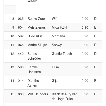
Weerd
8
065
Renzo Zoer
Wifi
0.90
D
9
604
Meis Ziengs
Mica HZH
0.90
E
10
597
Hilde Klijn
Montana
0.90
E
11
045
Mirthe Sluijer
Snowy
0.90
D
12
440
Sanne
Gentle Touch
0.90
D
Schröder
13
598
Femke
Elisa
0.90
D
Hoekstra
14
214
Dianthe
Gijs
0.90
E
Aanen
15
063
Mila Reinders
Black Beauty van
0.90
E
de Hoge Dijke