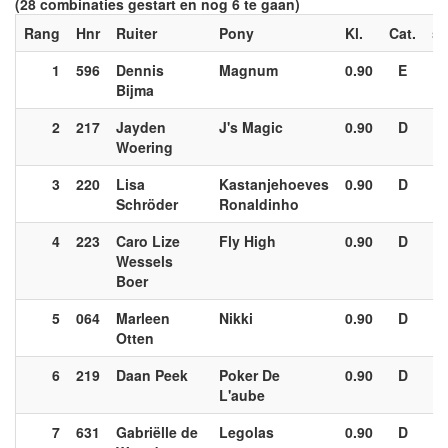
(28 combinaties gestart en nog 6 te gaan)
Rang
Hnr
Ruiter
Pony
Kl.
Cat.
sp
1
596
Dennis
Magnum
0.90
E
Bijma
2
217
Jayden
J's Magic
0.90
D
Woering
3
220
Lisa
Kastanjehoeves
0.90
D
Schröder
Ronaldinho
4
223
Caro Lize
Fly High
0.90
D
Wessels
Boer
5
064
Marleen
Nikki
0.90
D
Otten
6
219
Daan Peek
Poker De
0.90
D
L'aube
7
631
Gabriëlle de
Legolas
0.90
D