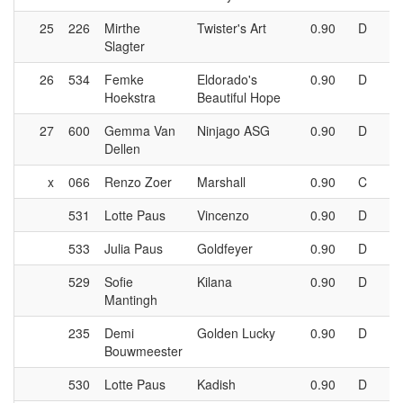
25
226
Mirthe
Twister's Art
0.90
D
Slagter
26
534
Femke
Eldorado's
0.90
D
Hoekstra
Beautiful Hope
27
600
Gemma Van
Ninjago ASG
0.90
D
Dellen
x
066
Renzo Zoer
Marshall
0.90
C
531
Lotte Paus
Vincenzo
0.90
D
533
Julia Paus
Goldfeyer
0.90
D
529
Sofie
Kilana
0.90
D
Mantingh
235
Demi
Golden Lucky
0.90
D
Bouwmeester
530
Lotte Paus
Kadish
0.90
D