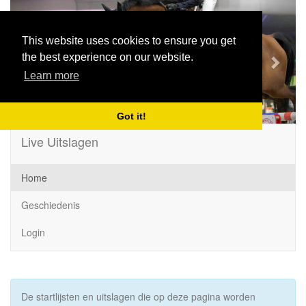
Previous
Next
This website uses cookies to ensure you get
the best experience on our website.
Learn more
Got it!
Live Uitslagen
Home
Geschiedenis
Login
De startlijsten en uitslagen die op deze pagina worden