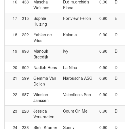
16
438
Mascha
D.d.m.orchid's
0.90
D
Weinans
Fiona
17
215
Sophie
Fortview Fellon
0.90
E
Huizing
18
222
Fabian de
Kalanta
0.90
D
Vries
19
696
Manouk
Ivy
0.90
D
Breedijk
20
602
Nadieh Rens
La Nina
0.90
D
21
599
Gemma Van
Narouscha ASG
0.90
D
Dellen
22
687
Winston
Valentino's Son
0.90
D
Janssen
23
228
Jessica
Count On Me
0.90
D
Verstraeten
24
233
Stein Kramer
Sunny
0.90
D