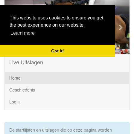
Previous
Next
This website uses cookies to ensure you get
the best experience on our website.
Learn more
Got it!
Live Uitslagen
Home
Geschiedenis
Login
De startlijsten en uitslagen die op deze pagina worden