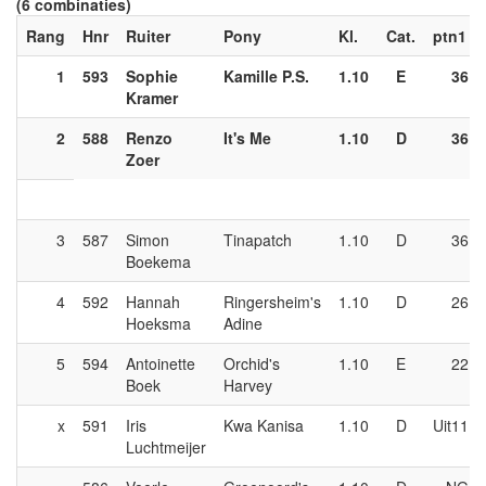
(6 combinaties)
Rang
Hnr
Ruiter
Pony
Kl.
Cat.
ptn1
1
593
Sophie
Kamille P.S.
1.10
E
36
Kramer
2
588
Renzo
It's Me
1.10
D
36
Zoer
3
587
Simon
Tinapatch
1.10
D
36
Boekema
4
592
Hannah
Ringersheim's
1.10
D
26
Hoeksma
Adine
5
594
Antoinette
Orchid's
1.10
E
22
Boek
Harvey
x
591
Iris
Kwa Kanisa
1.10
D
Uit11
Luchtmeijer