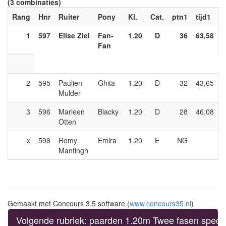
(3 combinaties)
Rang
Hnr
Ruiter
Pony
Kl.
Cat.
ptn1
tijd1
1
597
Elise Ziel
Fan-
1.20
D
36
63,58
Fan
2
595
Paulien
Ghita
1.20
D
32
43,65
Mulder
3
596
Marleen
Blacky
1.20
D
28
46,08
Otten
x
598
Romy
Emira
1.20
E
NG
Mantingh
Gemaakt met Concours 3.5 software (
www.concours35.nl
)
Volgende rubriek: paarden 1.20m Twee fasen speci