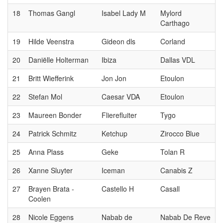
18
Thomas Gangl
Isabel Lady M
Mylord
Carthago
19
Hilde Veenstra
Gideon dls
Corland
20
Daniëlle Holterman
Ibiza
Dallas VDL
21
Britt Wiefferink
Jon Jon
Etoulon
22
Stefan Mol
Caesar VDA
Etoulon
23
Maureen Bonder
Flierefluiter
Tygo
24
Patrick Schmitz
Ketchup
Zirocco Blue
25
Anna Plass
Geke
Tolan R
26
Xanne Sluyter
Iceman
Canabis Z
27
Brayen Brata -
Castello H
Casall
Coolen
28
Nicole Eggens
Nabab de
Nabab De Reve