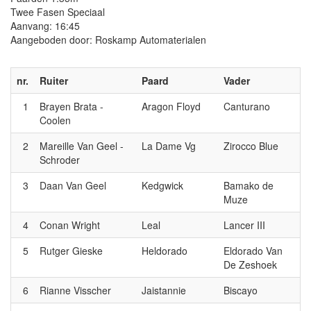
Twee Fasen Speciaal
Aanvang: 16:45
Aangeboden door: Roskamp Automaterialen
nr.
Ruiter
Paard
Vader
1
Brayen Brata -
Aragon Floyd
Canturano
Coolen
2
Mareille Van Geel -
La Dame Vg
Zirocco Blue
Schroder
3
Daan Van Geel
Kedgwick
Bamako de
Muze
4
Conan Wright
Leal
Lancer III
5
Rutger Gieske
Heldorado
Eldorado Van
De Zeshoek
6
Rianne Visscher
Jaistannie
Biscayo