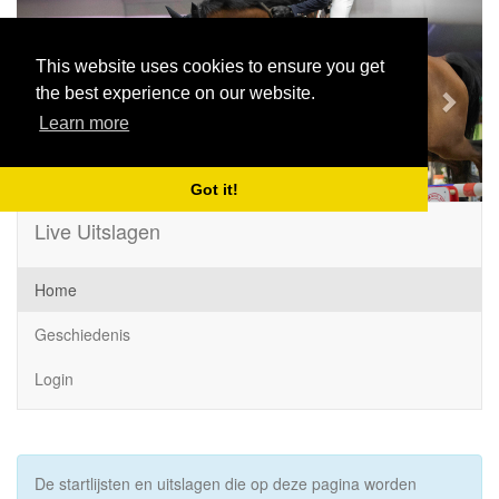
Previous
Next
This website uses cookies to ensure you get
the best experience on our website.
Learn more
Got it!
Live Uitslagen
Home
Geschiedenis
Login
De startlijsten en uitslagen die op deze pagina worden