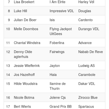
7
Lisa Broekert
I Am Elrite
Harley Vdl
8
Luke Hill
Impressive VDL
Douglas
9
Julian De Boer
Isis
Cardento
10
Melle Doornbos
Flying Jackpot
Durango VDL
UitGees
11
Chantal Windstra
Foberlina
Advance
12
Denny Olde
Fairwings
Nabab De Reve
agterhuis
13
Jessie Wiefferink
Jayton
Ludwig AS
14
Jos Hazelhoff
Haia
Carambole
15
Hilde Woudstra
Ilamine de
Dakar VDL
Thurin
16
Nicole Botma
Jolene Cjs
Zirocco Blue
17
Bert Wierts
Grand Prix BB
Spartacus