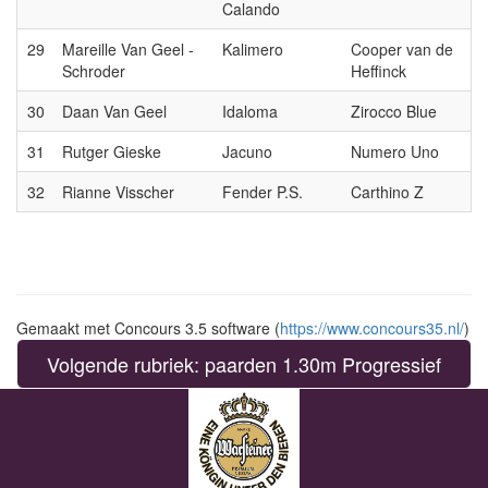
Calando
29
Mareille Van Geel -
Kalimero
Cooper van de
Schroder
Heffinck
30
Daan Van Geel
Idaloma
Zirocco Blue
31
Rutger Gieske
Jacuno
Numero Uno
32
Rianne Visscher
Fender P.S.
Carthino Z
Gemaakt met Concours 3.5 software (
https://www.concours35.nl/
)
Volgende rubriek: paarden 1.30m Progressief