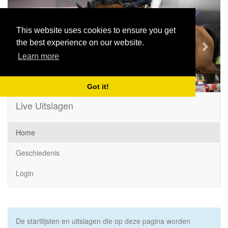
Previous
Next
This website uses cookies to ensure you get
the best experience on our website.
Learn more
Got it!
Live Uitslagen
Home
Geschiedenis
Login
De startlijsten en uitslagen die op deze pagina worden