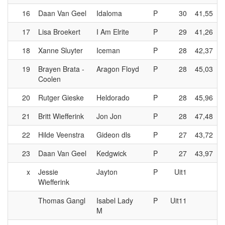
16
Daan Van Geel
Idaloma
P
30
41,55
17
Lisa Broekert
I Am Elrite
P
29
41,26
18
Xanne Sluyter
Iceman
P
28
42,37
19
Brayen Brata -
Aragon Floyd
P
28
45,03
Coolen
20
Rutger Gieske
Heldorado
P
28
45,96
21
Britt Wiefferink
Jon Jon
P
28
47,48
22
Hilde Veenstra
Gideon dls
P
27
43,72
23
Daan Van Geel
Kedgwick
P
27
43,97
x
Jessie
Jayton
P
Uit1
Wiefferink
Thomas Gangl
Isabel Lady
P
Uit11
M