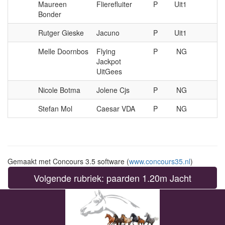
Maureen
Flierefluiter
P
Uit1
Bonder
Rutger Gieske
Jacuno
P
Uit1
Melle Doornbos
Flying
P
NG
Jackpot
UitGees
Nicole Botma
Jolene Cjs
P
NG
Stefan Mol
Caesar VDA
P
NG
Gemaakt met Concours 3.5 software (
www.concours35.nl
)
Volgende rubriek: paarden 1.20m Jacht