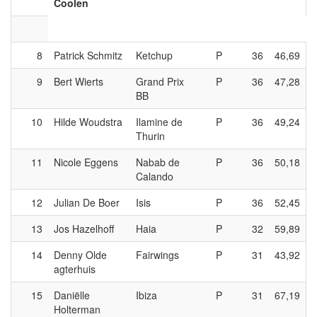
Coolen
8
Patrick Schmitz
Ketchup
P
36
46,69
9
Bert Wierts
Grand Prix
P
36
47,28
BB
10
Hilde Woudstra
Ilamine de
P
36
49,24
Thurin
11
Nicole Eggens
Nabab de
P
36
50,18
Calando
12
Julian De Boer
Isis
P
36
52,45
13
Jos Hazelhoff
Haia
P
32
59,89
14
Denny Olde
Fairwings
P
31
43,92
agterhuis
15
Daniëlle
Ibiza
P
31
67,19
Holterman