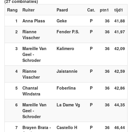
(27 combinaties)
Rang
Ruiter
Paard
Cat.
ptn1
tijd1
1
Anna Plass
Geke
P
36
41,88
2
Rianne
Fender P.S.
P
36
41,97
Visscher
3
Mareille Van
Kalimero
P
36
42,09
Geel -
Schroder
4
Rianne
Jaistannie
P
36
42,59
Visscher
5
Chantal
Foberlina
P
36
42,86
Windstra
6
Mareille Van
La Dame Vg
P
36
44,35
Geel -
Schroder
7
Brayen Brata -
Castello H
P
36
46,44