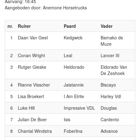
Aanvang: 16:45
Aangeboden door: Anemone Horsetrucks
nr.
Ruiter
Paard
Vader
1
Daan Van Geel
Kedgwick
Bamako de
Muze
2
Conan Wright
Leal
Lancer III
3
Rutger Gieske
Heldorado
Eldorado Van
De Zeshoek
4
Rianne Visscher
Jaistannie
Biscayo
5
Lisa Broekert
I Am Elrite
Harley Vdl
6
Luke Hill
Impressive VDL
Douglas
7
Julian De Boer
Isis
Cardento
8
Chantal Windstra
Foberlina
Advance