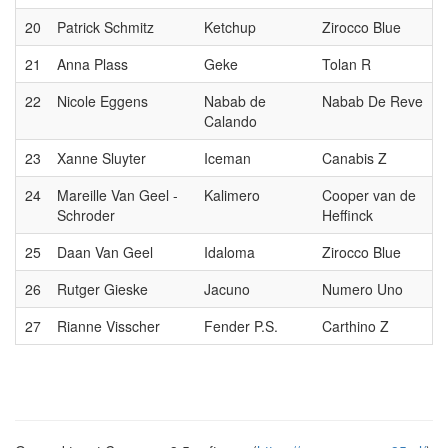
20
Patrick Schmitz
Ketchup
Zirocco Blue
21
Anna Plass
Geke
Tolan R
22
Nicole Eggens
Nabab de
Nabab De Reve
Calando
23
Xanne Sluyter
Iceman
Canabis Z
24
Mareille Van Geel -
Kalimero
Cooper van de
Schroder
Heffinck
25
Daan Van Geel
Idaloma
Zirocco Blue
26
Rutger Gieske
Jacuno
Numero Uno
27
Rianne Visscher
Fender P.S.
Carthino Z