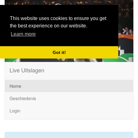
Previous
Next
This website uses cookies to ensure you get
the best experience on our website.
Learn more
Got it!
Live Uitslagen
Home
Geschiedenis
Login