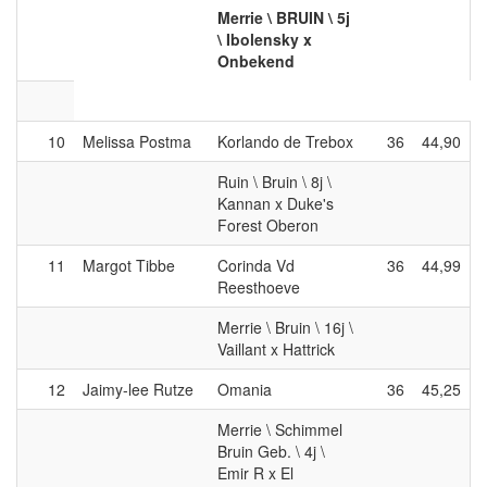
Merrie \ BRUIN \ 5j
\ Ibolensky x
Onbekend
10
Melissa Postma
Korlando de Trebox
36
44,90
Ruin \ Bruin \ 8j \
Kannan x Duke's
Forest Oberon
11
Margot Tibbe
Corinda Vd
36
44,99
Reesthoeve
Merrie \ Bruin \ 16j \
Vaillant x Hattrick
12
Jaimy-lee Rutze
Omania
36
45,25
Merrie \ Schimmel
Bruin Geb. \ 4j \
Emir R x El