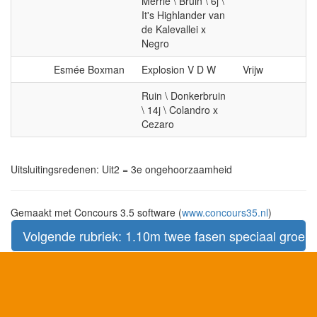
Merrie \ Bruin \ 6j \
It's Highlander van
de Kalevallei x
Negro
Esmée Boxman
Explosion V D W
Vrijw
Ruin \ Donkerbruin
\ 14j \ Colandro x
Cezaro
Uitsluitingsredenen: Uit2 = 3e ongehoorzaamheid
Gemaakt met Concours 3.5 software (
www.concours35.nl
)
Volgende rubriek: 1.10m twee fasen speciaal groep 