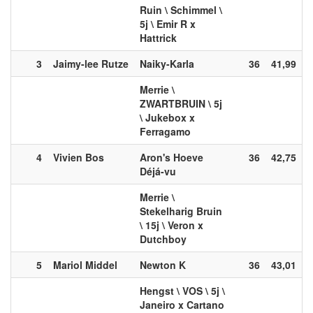
Ruin \ Schimmel \
5j \ Emir R x
Hattrick
3
Jaimy-lee Rutze
Naiky-Karla
36
41,99
Merrie \
ZWARTBRUIN \ 5j
\ Jukebox x
Ferragamo
4
Vivien Bos
Aron's Hoeve
36
42,75
Déjá-vu
Merrie \
Stekelharig Bruin
\ 15j \ Veron x
Dutchboy
5
Mariol Middel
Newton K
36
43,01
Hengst \ VOS \ 5j \
Janeiro x Cartano