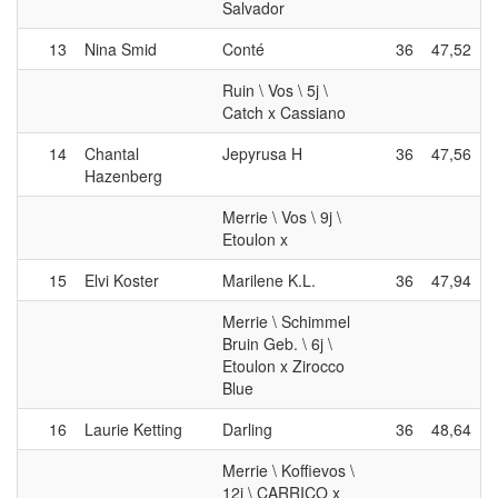
Salvador
13
Nina Smid
Conté
36
47,52
Ruin \ Vos \ 5j \
Catch x Cassiano
14
Chantal
Jepyrusa H
36
47,56
Hazenberg
Merrie \ Vos \ 9j \
Etoulon x
15
Elvi Koster
Marilene K.L.
36
47,94
Merrie \ Schimmel
Bruin Geb. \ 6j \
Etoulon x Zirocco
Blue
16
Laurie Ketting
Darling
36
48,64
Merrie \ Koffievos \
12j \ CARRICO x