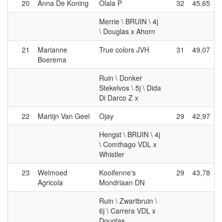
20
Anna De Koning
Olala P
32
45,65
Merrie \ BRUIN \ 4j
\ Douglas x Ahorn
21
Marianne
True colors JVH
31
49,07
Boerema
Ruin \ Donker
Stekelvos \ 5j \ Dida
Di Darco Z x
22
Martijn Van Geel
Ojay
29
42,97
Hengst \ BRUIN \ 4j
\ Comthago VDL x
Whistler
23
Welmoed
Kooifenne's
29
43,78
Agricola
Mondriaan DN
Ruin \ Zwartbruin \
6j \ Carrera VDL x
Douglas