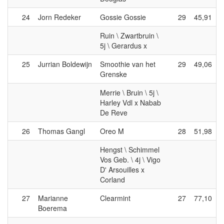
24
Jorn Redeker
Gossie Gossie
29
45,91
Ruin \ Zwartbruin \
5j \ Gerardus x
25
Jurrian Boldewijn
Smoothie van het
29
49,06
Grenske
Merrie \ Bruin \ 5j \
Harley Vdl x Nabab
De Reve
26
Thomas Gangl
Oreo M
28
51,98
Hengst \ Schimmel
Vos Geb. \ 4j \ Vigo
D' Arsouilles x
Corland
27
Marianne
Clearmint
27
77,10
Boerema