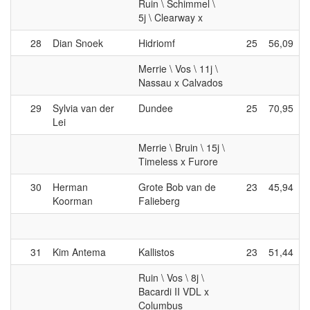
Ruin \ Schimmel \
5j \ Clearway x
28
Dian Snoek
Hidriomf
25
56,09
Merrie \ Vos \ 11j \
Nassau x Calvados
29
Sylvia van der
Dundee
25
70,95
Lei
Merrie \ Bruin \ 15j \
Timeless x Furore
30
Herman
Grote Bob van de
23
45,94
Koorman
Falieberg
31
Kim Antema
Kallistos
23
51,44
Ruin \ Vos \ 8j \
Bacardi II VDL x
Columbus