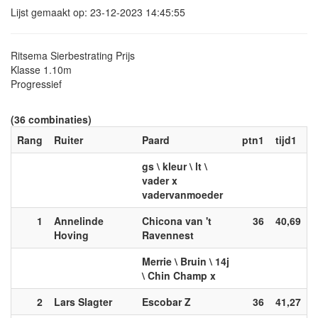
Lijst gemaakt op: 23-12-2023 14:45:55
Ritsema Sierbestrating Prijs
Klasse 1.10m
Progressief
(36 combinaties)
Rang
Ruiter
Paard
ptn1
tijd1
gs \ kleur \ lt \
vader x
vadervanmoeder
1
Annelinde
Chicona van 't
36
40,69
Hoving
Ravennest
Merrie \ Bruin \ 14j
\ Chin Champ x
2
Lars Slagter
Escobar Z
36
41,27