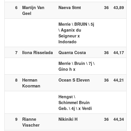
6
Martijn Van
Naeva Stmt
36
43,89
Geel
Merrie \ BRUIN \ 5j
\ Aganix du
Seigneur x
Indorado
7
Ilona Risselada
Quanta Costa
36
44,17
Merrie \ Bruin \ 7j \
Gino h x
8
Herman
Ocean S Eleven
36
44,21
Koorman
Hengst \
Schimmel Bruin
Geb. \ 4j \ x Verdi
9
Rianne
Nikiniki H
36
44,34
Visscher