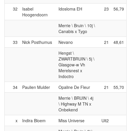
32
Isabel
Idosloma EH
23
56,79
Hoogendoorn
Merrie \ Bruin \ 10j \
Canabis x Tygo
33
Nick Posthumus
Nevano
21
48,61
Hengst \
ZWARTBRUIN \ 5j \
Glasgow-w Vh
Merelsnest x
Indoctro
34
Paulien Mulder
Opaline De Fleur
21
55,70
Merrie \ BRUIN \ 4j
\ Highway M TN x
Onbekend
x
Indira Bloem
Miss Universe
Uit2