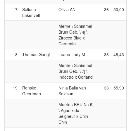
17
Seliena
Olivia AN
36
50,00
Lakenvelt
Merrie \ Schimmel
Bruin Geb. \ 4j \
Zirocco Blue x
Cardento
18
Thomas Gangl
Leana Lady M
33
48,43
Merrie \ Schimmel
Bruin Geb. \ 7j \
Indoctro x Corland
19
Renske
Ninja Balia van
33
55,99
Geertman
Seldsum
Merrie \ BRUIN \ 5j
\ Aganix du
Seigneur x Chin
Chin