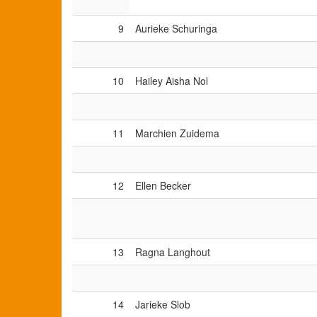
9
Aurieke Schuringa
10
Hailey Aisha Nol
11
Marchien Zuidema
12
Ellen Becker
13
Ragna Langhout
14
Jarieke Slob