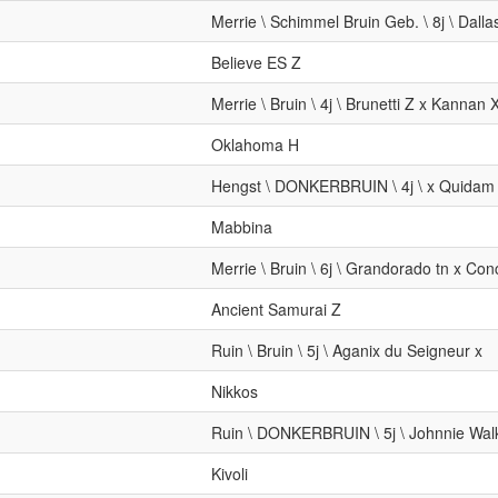
Merrie \ Schimmel Bruin Geb. \ 8j \ Dall
Believe ES Z
Merrie \ Bruin \ 4j \ Brunetti Z x Kannan
Oklahoma H
Hengst \ DONKERBRUIN \ 4j \ x Quidam 
Mabbina
Merrie \ Bruin \ 6j \ Grandorado tn x Co
Ancient Samurai Z
Ruin \ Bruin \ 5j \ Aganix du Seigneur x
Nikkos
Ruin \ DONKERBRUIN \ 5j \ Johnnie Walk
Kivoli