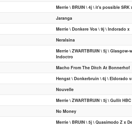
Merrie \ BRUIN \ 4j \ it's possible SRK 
Jaranga
Merrie \ Donkere Vos \ 9j \ Indorado x
Neralsina
Merrie \ ZWARTBRUIN \ 5j \ Glasgow-
Indoctro
Macho From The Ditch At Bonnerhof
Hengst \ Donkerbruin \ 6j \ Eldorado 
Nouvelle
Merrie \ ZWARTBRUIN \ 5j \ Gullit HBC
No Money
Merrie \ BRUIN \ 5j \ Quasimodo Z x D