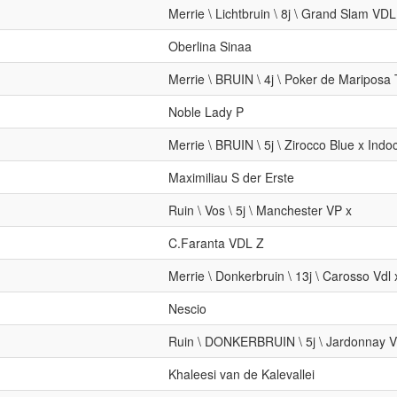
Merrie \ Lichtbruin \ 8j \ Grand Slam V
Oberlina Sinaa
Merrie \ BRUIN \ 4j \ Poker de Maripos
Noble Lady P
Merrie \ BRUIN \ 5j \ Zirocco Blue x Indo
Maximiliau S der Erste
Ruin \ Vos \ 5j \ Manchester VP x
C.Faranta VDL Z
Merrie \ Donkerbruin \ 13j \ Carosso Vdl
Nescio
Ruin \ DONKERBRUIN \ 5j \ Jardonnay 
Khaleesi van de Kalevallei