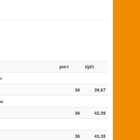
ptn1
tijd1
r
36
39,67
mo
36
42,39
36
43,35