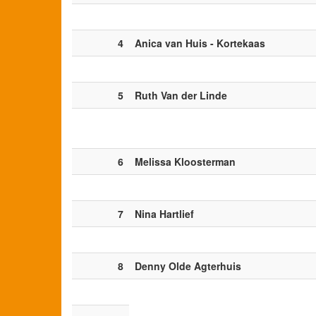
4
Anica van Huis - Kortekaas
5
Ruth Van der Linde
6
Melissa Kloosterman
7
Nina Hartlief
8
Denny Olde Agterhuis