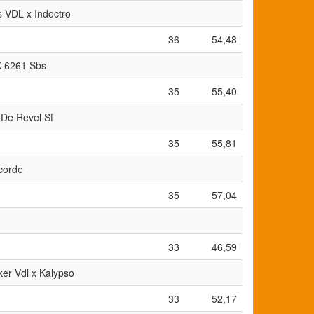
as VDL x Indoctro
36
54,48
 X-6261 Sbs
35
55,40
De Revel Sf
35
55,81
ncorde
35
57,04
33
46,59
er Vdl x Kalypso
33
52,17