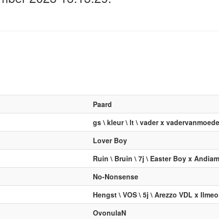
Paard
gs \ kleur \ lt \ vader x vadervanmoede
Lover Boy
Ruin \ Bruin \ 7j \ Easter Boy x Andia
No-Nonsense
Hengst \ VOS \ 5j \ Arezzo VDL x Ilmeo
OvonulaN