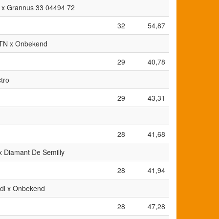
DL x Grannus 33 04494 72
32
54,87
a TN x Onbekend
29
40,78
ctro
29
43,31
28
41,68
 x Diamant De Semilly
28
41,94
Vdl x Onbekend
28
47,28