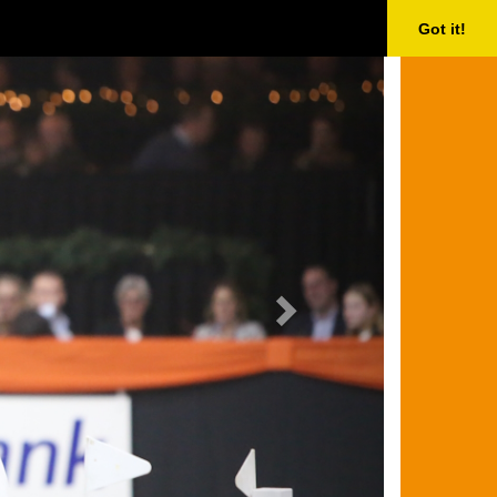
Next
Got it!