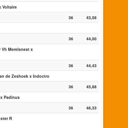
x Voltaire
36
43,58
36
44,00
w Vh Merelsnest x
36
44,43
van de Zeshoek x Indoctro
36
45,88
 x Padinus
36
46,33
exter R