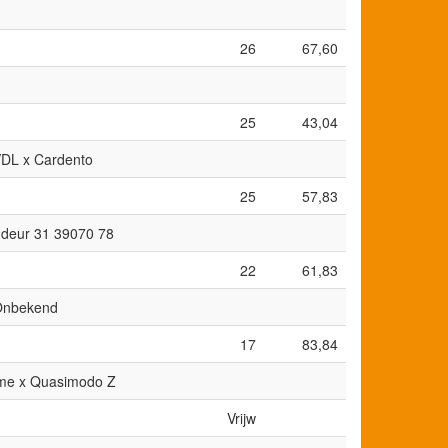
26
67,60
25
43,04
VDL x Cardento
25
57,83
andeur 31 39070 78
22
61,83
 Onbekend
17
83,84
omme x Quasimodo Z
Vrijw