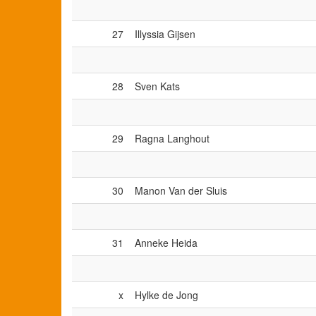
27
Illyssia Gijsen
28
Sven Kats
29
Ragna Langhout
30
Manon Van der Sluis
31
Anneke Heida
x
Hylke de Jong