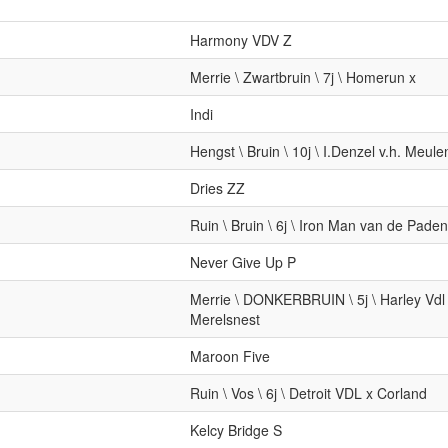
Harmony VDV Z
Merrie \ Zwartbruin \ 7j \ Homerun x
Indi
Hengst \ Bruin \ 10j \ I.Denzel v.h. Meule
Dries ZZ
Ruin \ Bruin \ 6j \ Iron Man van de Pade
Never Give Up P
Merrie \ DONKERBRUIN \ 5j \ Harley Vd
Merelsnest
Maroon Five
Ruin \ Vos \ 6j \ Detroit VDL x Corland
Kelcy Bridge S