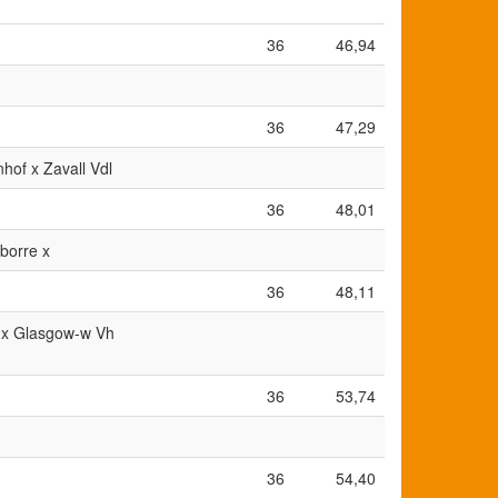
36
46,94
36
47,29
nhof x Zavall Vdl
36
48,01
nborre x
36
48,11
l x Glasgow-w Vh
36
53,74
36
54,40