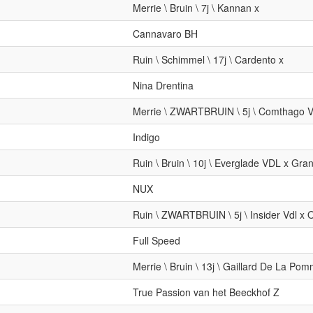
Merrie \ Bruin \ 7j \ Kannan x
Cannavaro BH
Ruin \ Schimmel \ 17j \ Cardento x
Nina Drentina
Merrie \ ZWARTBRUIN \ 5j \ Comthago 
Indigo
Ruin \ Bruin \ 10j \ Everglade VDL x Gr
NUX
Ruin \ ZWARTBRUIN \ 5j \ Insider Vdl x
Full Speed
Merrie \ Bruin \ 13j \ Gaillard De La P
True Passion van het Beeckhof Z