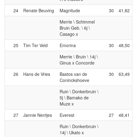
24
Renate Beuving
Magnitude
30
41,82
Merrie \ Schimmel
Bruin Geb. \ 6j \
Casago x
25
Tim Ter Veld
Emorina
30
48,50
Merrie \ Bruin \ 14j \
Ginus x Concorde
26
Hans de Vries
Bastos van de
30
63,49
Coninckshoeve
Ruin \ Donkerbruin \
5j \ Bamako de
Muze x
27
Jannie Nentjes
Everest
27
48,41
Ruin \ Donkerbruin \
14j \ Ukato x