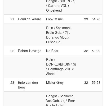
Hengst \ BRUIN \ 5j
\ Carrera VDL x
Onbekend
21
Demi de Waard
Look at me
33
51,78
Ruin \ Schimmel
Bruin Geb. \ 7j \
Durango VDL x
Olisco S.f.
22
Robert Havinga
No Fear
32
53,99
Ruin \
DONKERBRUIN \ 5j
\ Comthago VDL x
Alano
23
Ente van den
Mister Grey
32
59,53
Berg
Hengst \ Schimmel
Vos Geb. \ 6j \ Emir
R x Indoctro