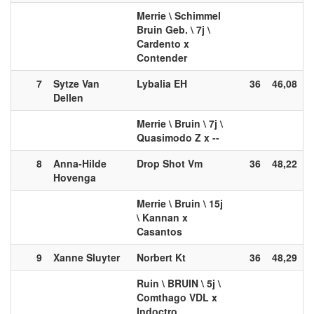
Merrie \ Schimmel
Bruin Geb. \ 7j \
Cardento x
Contender
7
Sytze Van
Lybalia EH
36
46,08
Dellen
Merrie \ Bruin \ 7j \
Quasimodo Z x --
8
Anna-Hilde
Drop Shot Vm
36
48,22
Hovenga
Merrie \ Bruin \ 15j
\ Kannan x
Casantos
9
Xanne Sluyter
Norbert Kt
36
48,29
Ruin \ BRUIN \ 5j \
Comthago VDL x
Indoctro