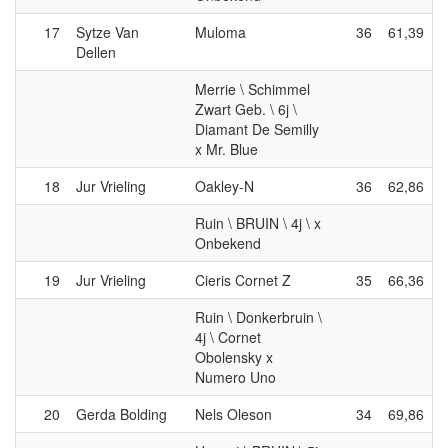
17
Sytze Van
Muloma
36
61,39
Dellen
Merrie \ Schimmel
Zwart Geb. \ 6j \
Diamant De Semilly
x Mr. Blue
18
Jur Vrieling
Oakley-N
36
62,86
Ruin \ BRUIN \ 4j \ x
Onbekend
19
Jur Vrieling
Cieris Cornet Z
35
66,36
Ruin \ Donkerbruin \
4j \ Cornet
Obolensky x
Numero Uno
20
Gerda Bolding
Nels Oleson
34
69,86