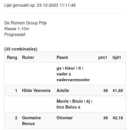
Lijst gemaakt op: 23-12-2023 11:11:46
De Romein Group Prijs
Klasse 1.10m
Progressief
(35 combinaties)
Rang
Ruiter
Paard
ptn1
tijd1
gs \ kleur \ lt \
vader x
vadervanmoeder
1
Hilde Veenstra
Arielle
36
41,60
Merrie \ Bruin \ 6j \
Irco Balou x
2
Germaine
Ottomar
36
42,18
Benus