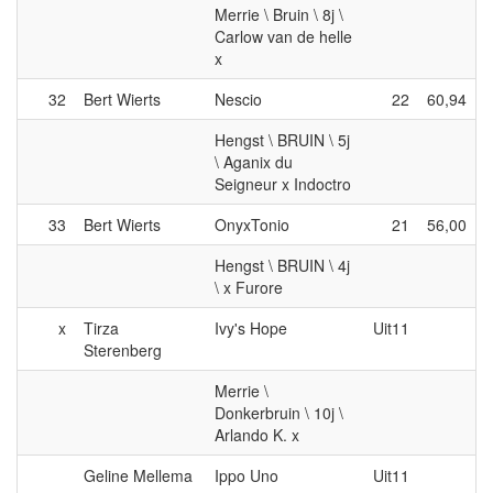
Merrie \ Bruin \ 8j \
Carlow van de helle
x
32
Bert Wierts
Nescio
22
60,94
Hengst \ BRUIN \ 5j
\ Aganix du
Seigneur x Indoctro
33
Bert Wierts
OnyxTonio
21
56,00
Hengst \ BRUIN \ 4j
\ x Furore
x
Tirza
Ivy's Hope
Uit11
Sterenberg
Merrie \
Donkerbruin \ 10j \
Arlando K. x
Geline Mellema
Ippo Uno
Uit11