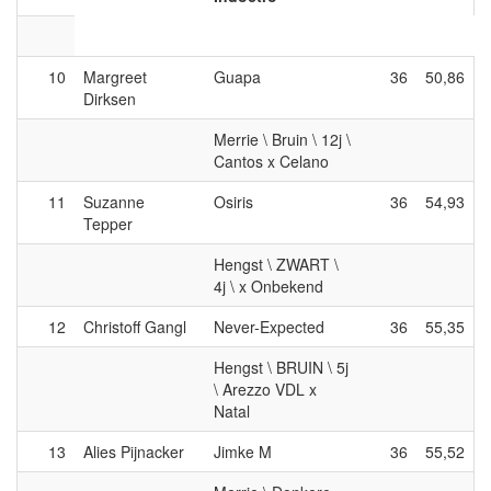
10
Margreet
Guapa
36
50,86
Dirksen
Merrie \ Bruin \ 12j \
Cantos x Celano
11
Suzanne
Osiris
36
54,93
Tepper
Hengst \ ZWART \
4j \ x Onbekend
12
Christoff Gangl
Never-Expected
36
55,35
Hengst \ BRUIN \ 5j
\ Arezzo VDL x
Natal
13
Alies Pijnacker
Jimke M
36
55,52