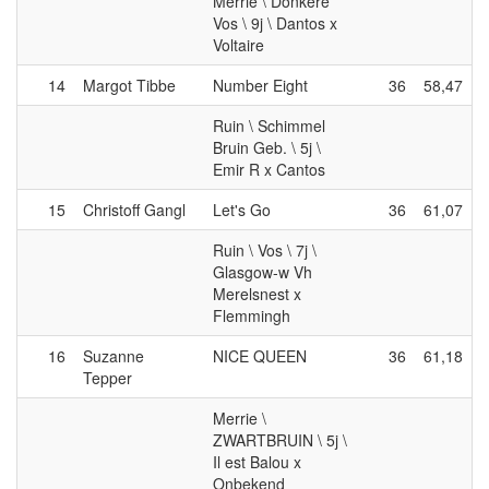
Merrie \ Donkere
Vos \ 9j \ Dantos x
Voltaire
14
Margot Tibbe
Number Eight
36
58,47
Ruin \ Schimmel
Bruin Geb. \ 5j \
Emir R x Cantos
15
Christoff Gangl
Let's Go
36
61,07
Ruin \ Vos \ 7j \
Glasgow-w Vh
Merelsnest x
Flemmingh
16
Suzanne
NICE QUEEN
36
61,18
Tepper
Merrie \
ZWARTBRUIN \ 5j \
Il est Balou x
Onbekend