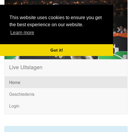
Previous
Next
This website uses cookies to ensure you get
the best experience on our website.
Learn more
Got it!
Live Uitslagen
Home
Geschiedenis
Login