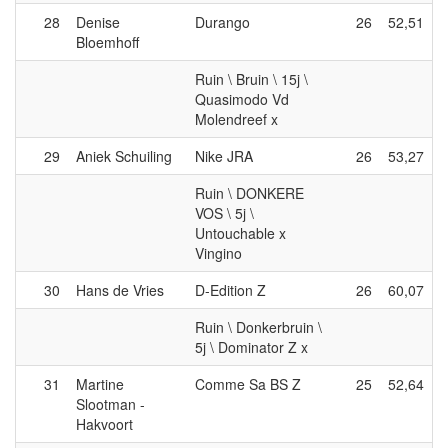
28
Denise
Durango
26
52,51
Bloemhoff
Ruin \ Bruin \ 15j \
Quasimodo Vd
Molendreef x
29
Aniek Schuiling
Nike JRA
26
53,27
Ruin \ DONKERE
VOS \ 5j \
Untouchable x
Vingino
30
Hans de Vries
D-Edition Z
26
60,07
Ruin \ Donkerbruin \
5j \ Dominator Z x
31
Martine
Comme Sa BS Z
25
52,64
Slootman -
Hakvoort