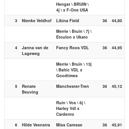
Hengst \ BRUIN \
4j \ x F-One USA
3
Nienke Veldhof
Likina Field
36
44,80
Merrie \ Bruin \ 7j \
Etoulon x Ukato
4
Janna van de
Fancy Roos VDL
36
44,95
Lageweg
Merrie \ Bruin \ 13j
\ Baltic VDL x
Goodtimes
5
Renate
Manchester-Tren
36
45,12
Beuving
Ruin \ Vos \ 6j \
Harley Vdl x
Cardento
6
Hilde Veenstra
Miss Caresse
36
45,91