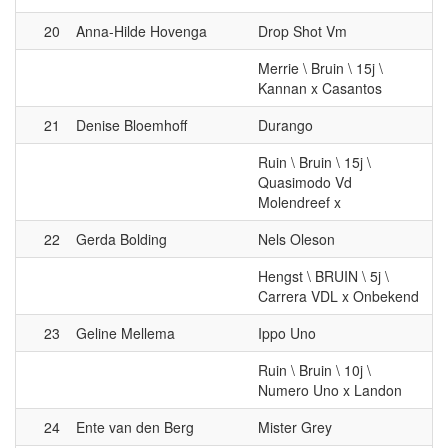
20
Anna-Hilde Hovenga
Drop Shot Vm
Merrie \ Bruin \ 15j \
Kannan x Casantos
21
Denise Bloemhoff
Durango
Ruin \ Bruin \ 15j \
Quasimodo Vd
Molendreef x
22
Gerda Bolding
Nels Oleson
Hengst \ BRUIN \ 5j \
Carrera VDL x Onbekend
23
Geline Mellema
Ippo Uno
Ruin \ Bruin \ 10j \
Numero Uno x Landon
24
Ente van den Berg
Mister Grey