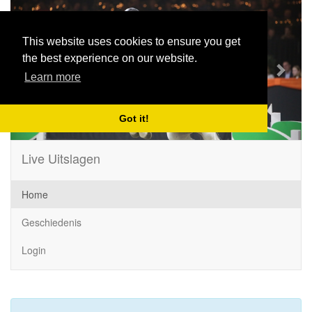
Previous
Next
This website uses cookies to ensure you get
the best experience on our website.
Learn more
Got it!
Live Uitslagen
Home
Geschiedenis
Login