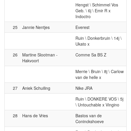
Hengst \ Schimmel Vos
Geb. \ 6j \ Emir R x
Indoctro
25
Jannie Nentjes
Everest
Ruin \ Donkerbruin \ 14j \
Ukato x
26
Martine Slootman -
Comme Sa BS Z
Hakvoort
Merrie \ Bruin \ 8j \ Carlow
van de helle x
27
Aniek Schuiling
Nike JRA
Ruin \ DONKERE VOS \ 5j
\ Untouchable x Vingino
28
Hans de Vries
Bastos van de
Coninckshoeve