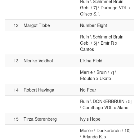
Ruin \ Schimmel Bruin
Geb. \ 7j \ Durango VDL x
Olisco S.f.
12
Margot Tibbe
Number Eight
Ruin \ Schimmel Bruin
Geb. \ 5j \ Emir R x
Cantos
13
Nienke Veldhof
Likina Field
Merrie \ Bruin \ 7j \
Etoulon x Ukato
14
Robert Havinga
No Fear
Ruin \ DONKERBRUIN \ 5j
\ Comthago VDL x Alano
15
Tirza Sterenberg
Ivy's Hope
Merrie \ Donkerbruin \ 10j
\ Arlando K. x