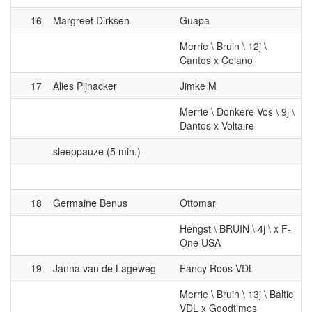
16
Margreet Dirksen
Guapa
Merrie \ Bruin \ 12j \
Cantos x Celano
17
Alies Pijnacker
Jimke M
Merrie \ Donkere Vos \ 9j \
Dantos x Voltaire
sleeppauze (5 min.)
18
Germaine Benus
Ottomar
Hengst \ BRUIN \ 4j \ x F-
One USA
19
Janna van de Lageweg
Fancy Roos VDL
Merrie \ Bruin \ 13j \ Baltic
VDL x Goodtimes