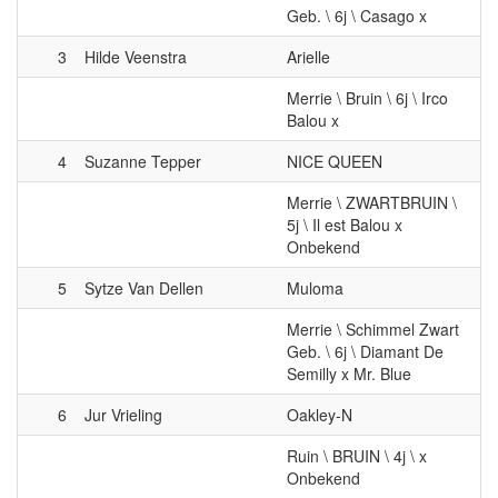
Geb. \ 6j \ Casago x
3
Hilde Veenstra
Arielle
Merrie \ Bruin \ 6j \ Irco
Balou x
4
Suzanne Tepper
NICE QUEEN
Merrie \ ZWARTBRUIN \
5j \ Il est Balou x
Onbekend
5
Sytze Van Dellen
Muloma
Merrie \ Schimmel Zwart
Geb. \ 6j \ Diamant De
Semilly x Mr. Blue
6
Jur Vrieling
Oakley-N
Ruin \ BRUIN \ 4j \ x
Onbekend