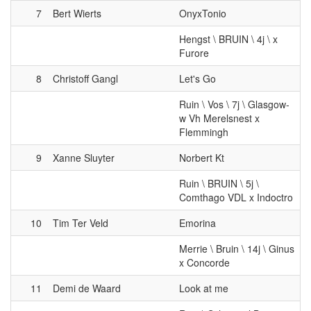
7
Bert Wierts
OnyxTonio
Hengst \ BRUIN \ 4j \ x
Furore
8
Christoff Gangl
Let's Go
Ruin \ Vos \ 7j \ Glasgow-
w Vh Merelsnest x
Flemmingh
9
Xanne Sluyter
Norbert Kt
Ruin \ BRUIN \ 5j \
Comthago VDL x Indoctro
10
Tim Ter Veld
Emorina
Merrie \ Bruin \ 14j \ Ginus
x Concorde
11
Demi de Waard
Look at me