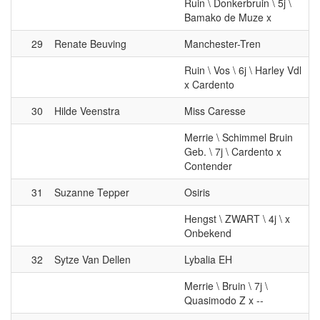
Ruin \ Donkerbruin \ 5j \
Bamako de Muze x
29
Renate Beuving
Manchester-Tren
Ruin \ Vos \ 6j \ Harley Vdl
x Cardento
30
Hilde Veenstra
Miss Caresse
Merrie \ Schimmel Bruin
Geb. \ 7j \ Cardento x
Contender
31
Suzanne Tepper
Osiris
Hengst \ ZWART \ 4j \ x
Onbekend
32
Sytze Van Dellen
Lybalia EH
Merrie \ Bruin \ 7j \
Quasimodo Z x --