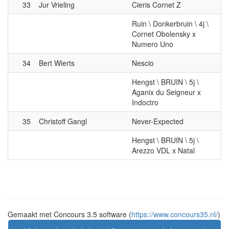
33
Jur Vrieling
Cieris Cornet Z
Ruin \ Donkerbruin \ 4j \
Cornet Obolensky x
Numero Uno
34
Bert Wierts
Nescio
Hengst \ BRUIN \ 5j \
Aganix du Seigneur x
Indoctro
35
Christoff Gangl
Never-Expected
Hengst \ BRUIN \ 5j \
Arezzo VDL x Natal
Gemaakt met Concours 3.5 software (
https://www.concours35.nl/
)