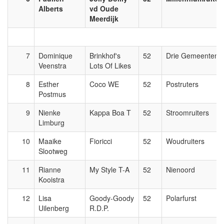
Alberts
vd Oude
Meerdijk
7
Dominique
Brinkhof's
52
Drie Gemeenten
Veenstra
Lots Of Likes
8
Esther
Coco WE
52
Postruters
Postmus
9
Nienke
Kappa Boa T
52
Stroomruiters
Limburg
10
Maaike
Fioricci
52
Woudruiters
Slootweg
11
Rianne
My Style T-A
52
Nienoord
Kooistra
12
Lisa
Goody-Goody
52
Polarfurst
Uilenberg
R.D.P.