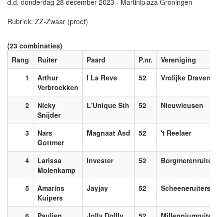
d.d. donderdag 28 december 2023 - Martiniplaza Groningen
Rubriek: ZZ-Zwaar (proef)
(23 combinaties)
Rang
Ruiter
Paard
P.nr.
Vereniging
1
Arthur
I La Reve
52
Vrolijke Dravers
Verbroekken
2
Nicky
L'Unique Sth
52
Nieuwleusen
Snijder
3
Nars
Magnaat Asd
52
't Reelaer
Gottmer
4
Larissa
Invester
52
Borgmerenruiter
Molenkamp
5
Amarins
Jayjay
52
Scheeneruiters
Kuipers
6
Paulien
Jolly Dollly
52
Millenniumruiter