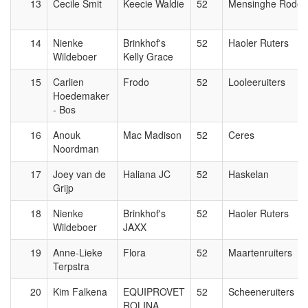
13
Cecile Smit
Keecie Waldie
52
Mensinghe Roden
14
Nienke
Brinkhof's
52
Haoler Ruters
Wildeboer
Kelly Grace
15
Carlien
Frodo
52
Looleeruiters
Hoedemaker
- Bos
16
Anouk
Mac Madison
52
Ceres
Noordman
17
Joey van de
Haliana JC
52
Haskelan
Grijp
18
Nienke
Brinkhof's
52
Haoler Ruters
Wildeboer
JAXX
19
Anne-Lieke
Flora
52
Maartenruiters
Terpstra
20
Kim Falkena
EQUIPROVET
52
Scheeneruiters
ROLINA