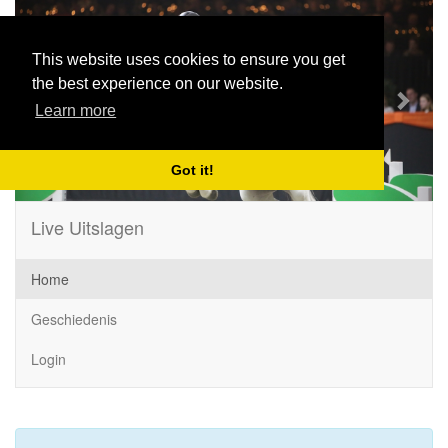
Previous
Next
This website uses cookies to ensure you get
the best experience on our website.
Learn more
Got it!
Live Uitslagen
Home
Geschiedenis
Login