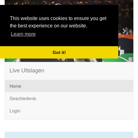
Previous
Next
This website uses cookies to ensure you get
the best experience on our website.
Learn more
Got it!
Live Uitslagen
Home
Geschiedenis
Login