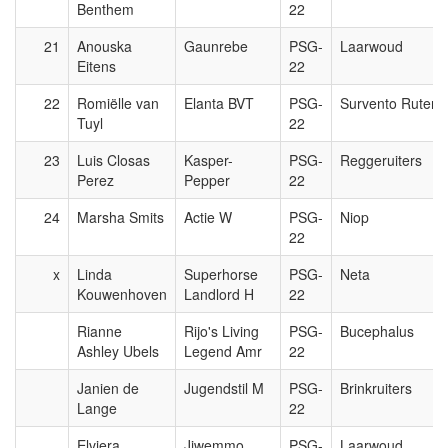
Benthem
22
21
Anouska
Gaunrebe
PSG-
Laarwoud
Eitens
22
22
Romiëlle van
Elanta BVT
PSG-
Survento Ruters
Tuyl
22
23
Luis Closas
Kasper-
PSG-
Reggeruiters
Perez
Pepper
22
24
Marsha Smits
Actie W
PSG-
Niop
22
x
Linda
Superhorse
PSG-
Neta
Kouwenhoven
Landlord H
22
Rianne
Rijo's Living
PSG-
Bucephalus
Ashley Ubels
Legend Amr
22
Janien de
Jugendstil M
PSG-
Brinkruiters
Lange
22
Elviera
Jiwemmo
PSG-
Laarwoud