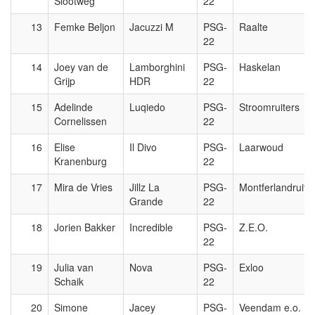
Slootweg
22
13
Femke Beljon
Jacuzzi M
PSG-
Raalte
22
14
Joey van de
Lamborghini
PSG-
Haskelan
Grijp
HDR
22
15
Adelinde
Luqiedo
PSG-
Stroomruiters
Cornelissen
22
16
Elise
Il Divo
PSG-
Laarwoud
Kranenburg
22
17
Mira de Vries
Jillz La
PSG-
Montferlandruite
Grande
22
18
Jorien Bakker
Incredible
PSG-
Z.E.O.
22
19
Julia van
Nova
PSG-
Exloo
Schaik
22
20
Simone
Jacey
PSG-
Veendam e.o.