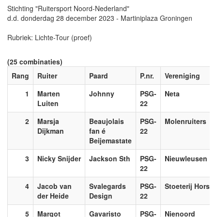
Stichting "Ruitersport Noord-Nederland"
d.d. donderdag 28 december 2023 - Martiniplaza Groningen
Rubriek: Lichte-Tour (proef)
(25 combinaties)
Rang
Ruiter
Paard
P.nr.
Vereniging
1
Marten
Johnny
PSG-
Neta
Luiten
22
2
Marsja
Beaujolais
PSG-
Molenruiters
Dijkman
fan é
22
Beijemastate
3
Nicky Snijder
Jackson Sth
PSG-
Nieuwleusen
22
4
Jacob van
Svalegards
PSG-
Stoeterij Horse
der Heide
Design
22
5
Margot
Gavaristo
PSG-
Nienoord