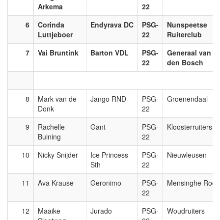
Arkema
22
6
Corinda
Endyrava DC
PSG-
Nunspeetse
Luttjeboer
22
Ruiterclub
7
Vai Bruntink
Barton VDL
PSG-
Generaal van
22
den Bosch
8
Mark van de
Jango RND
PSG-
Groenendaal
Donk
22
9
Rachelle
Gant
PSG-
Kloosterruiters
Buining
22
10
Nicky Snijder
Ice Princess
PSG-
Nieuwleusen
Sth
22
11
Ava Krause
Geronimo
PSG-
Mensinghe Rod
22
12
Maaike
Jurado
PSG-
Woudruiters