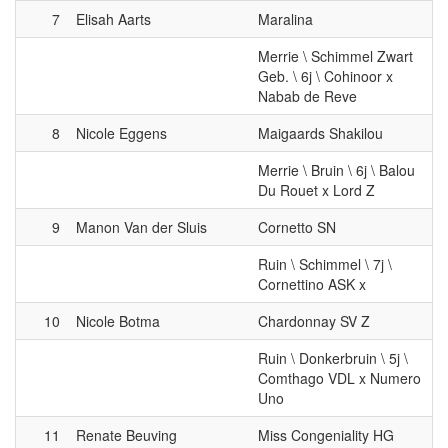
Merrie \ Schimmel Zwart
Geb. \ 6j \ Cohinoor x
Nabab de Reve
8
Nicole Eggens
Maigaards Shakilou
Merrie \ Bruin \ 6j \ Balou
Du Rouet x Lord Z
9
Manon Van der Sluis
Cornetto SN
Ruin \ Schimmel \ 7j \
Cornettino ASK x
10
Nicole Botma
Chardonnay SV Z
Ruin \ Donkerbruin \ 5j \
Comthago VDL x Numero
Uno
11
Renate Beuving
Miss Congeniality HG
Merrie \ Donkerbruin \ 6j \