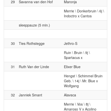
Merrie \ Donkerbruin \ 6j \
Indoctro x Cantos
sleeppauze (5 min.)
30
Ties Rothstegge
Jethro-S
Ruin \ Bruin \ 9j \
Spartacus x
31
Ruth Van der Linde
Elixer Blue
Hengst \ Schimmel Bruin
Geb. \ 14j \ Mr. Blue x
Wolfgang
32
Janniek Smant
Alavsca
Merrie \ Vos \ 8j \
Amaroso V x Acolino
33
Miranda Boersma
Illinois