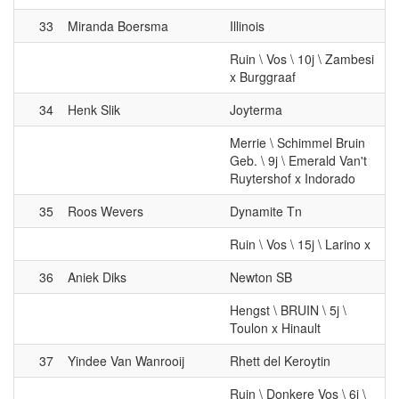
Ruin \ Vos \ 10j \ Zambesi
x Burggraaf
34
Henk Slik
Joyterma
Merrie \ Schimmel Bruin
Geb. \ 9j \ Emerald Van't
Ruytershof x Indorado
35
Roos Wevers
Dynamite Tn
Ruin \ Vos \ 15j \ Larino x
36
Aniek Diks
Newton SB
Hengst \ BRUIN \ 5j \
Toulon x Hinault
37
Yindee Van Wanrooij
Rhett del Keroytin
Ruin \ Donkere Vos \ 6j \
Emerald Van't Ruytershof
x