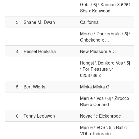
3
Shane M. Dwan
California
Merrie \ Donkerbruin \ 5j \
Onbekend x ...
4
Hessel Hoekstra
New Pleasure VDL
Hengst \ Donkere Vos \ 5j
\ For Pleasure 31
0258786 x
5
Bert Wierts
Minka Minka G
Merrie \ Vos \ 6j \ Zirocco
Blue x Corland
6
Tonny Leeuwen
Novacific Eickenrode
Merrie \ VOS \ 5j \ Baltic
VDL x Indorado
7
Elisah Aarts
Maralina