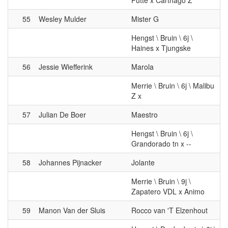
Hengst \ Bruin \ 6j \
Haines x Tjungske
56
Jessie Wiefferink
Marola
Merrie \ Bruin \ 6j \ Malibu
Z x
57
Julian De Boer
Maestro
Hengst \ Bruin \ 6j \
Grandorado tn x --
58
Johannes Pijnacker
Jolante
Merrie \ Bruin \ 9j \
Zapatero VDL x Animo
59
Manon Van der Sluis
Rocco van 'T Elzenhout
Hengst \ Donkerbruin \ 6j \
Cicero van Paemel Z x