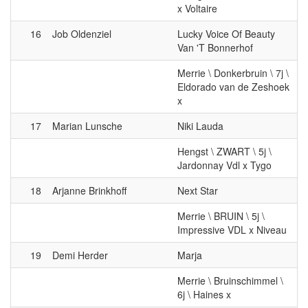
16
Job Oldenziel
Lucky Voice Of Beauty
Van 'T Bonnerhof
Merrie \ Donkerbruin \ 7j \
Eldorado van de Zeshoek
x
17
Marian Lunsche
Niki Lauda
Hengst \ ZWART \ 5j \
Jardonnay Vdl x Tygo
18
Arjanne Brinkhoff
Next Star
Merrie \ BRUIN \ 5j \
Impressive VDL x Niveau
19
Demi Herder
Marja
Merrie \ Bruinschimmel \
6j \ Haines x
20
Wytze-jan Riedstra
Misolde