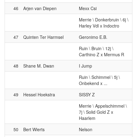
Merrie \ Donkerbruin \ 6j \
Harley Vdl x Indoctro
47
Quinten Ter Harmsel
Geronimo E.B.
Ruin \ Bruin \ 12j \
Carthino Z x Mermus R
48
Shane M. Dwan
I Jump
Ruin \ Schimmel \ 5j \
Onbekend x ...
49
Hessel Hoekstra
SISSY Z
Merrie \ Appelschimmel \
7j \ Solid Gold Z x
Haarlem
50
Bert Wierts
Nelson
Hengst \ BRUIN \ 5j \
Carrera VDL x