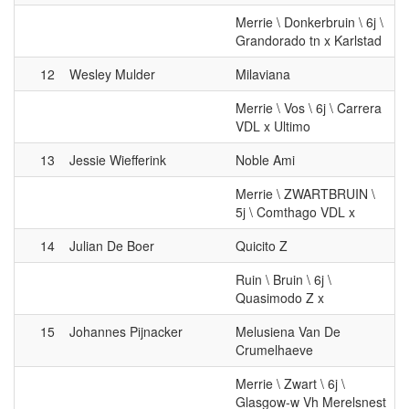
Grandorado tn x Karlstad
12
Wesley Mulder
Milaviana
Merrie \ Vos \ 6j \ Carrera
VDL x Ultimo
13
Jessie Wiefferink
Noble Ami
Merrie \ ZWARTBRUIN \
5j \ Comthago VDL x
14
Julian De Boer
Quicito Z
Ruin \ Bruin \ 6j \
Quasimodo Z x
15
Johannes Pijnacker
Melusiena Van De
Crumelhaeve
Merrie \ Zwart \ 6j \
Glasgow-w Vh Merelsnest
x Voltaire