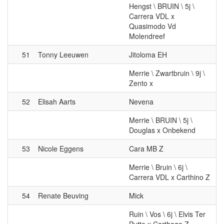
Quasimodo Vd
Molendreef
51
Tonny Leeuwen
Jitoloma EH
Merrie \ Zwartbruin \ 9j \
Zento x
52
Elisah Aarts
Nevena
Merrie \ BRUIN \ 5j \
Douglas x Onbekend
53
Nicole Eggens
Cara MB Z
Merrie \ Bruin \ 6j \
Carrera VDL x Carthino Z
54
Renate Beuving
Mick
Ruin \ Vos \ 6j \ Elvis Ter
Putte x Carthago Z
55
Wesley Mulder
Mister G