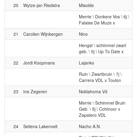
Merrie \ Donkere Vos \ 6j \
Falaise De Muze x
21
Carolien Wijnbergen
Nino
Hengst \ schimmel zwart
geb. \ 5j \ Up To Date x
22
Jordi Koopmans
Lajanko
Ruin \ Zwartbruin \ 7j \
Carrera VDL x Toulon
23
Ine Zegeren
Noklahoma Vd
Merrie \ Schimmel Bruin
Geb. \ 5j \ Cohinoor x
Zapatero VDL
24
Seliena Lakenvelt
Nacho A.N.
Ruin \ BRUIN \ 5j \
Douglas x Zirocco Blue