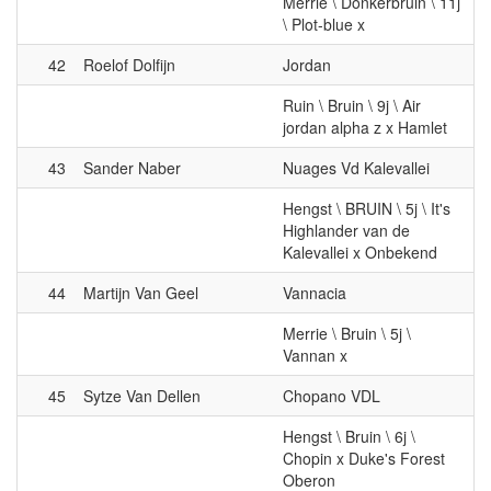
42
Roelof Dolfijn
Jordan
Ruin \ Bruin \ 9j \ Air
jordan alpha z x Hamlet
43
Sander Naber
Nuages Vd Kalevallei
Hengst \ BRUIN \ 5j \ It's
Highlander van de
Kalevallei x Onbekend
44
Martijn Van Geel
Vannacia
Merrie \ Bruin \ 5j \
Vannan x
45
Sytze Van Dellen
Chopano VDL
Hengst \ Bruin \ 6j \
Chopin x Duke's Forest
Oberon
46
Arjen van Diepen
Mexx Csi