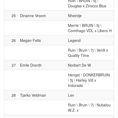
25
Dinanne Vroom
Nheintje
Merrie \ BRUIN \ 5j \
Comthago VDL x Libero H
26
Megan Felts
Legend
Ruin \ Bruin \ 7j \ Verdi x
Quality Time
27
Emile Drenth
Norbert De W
Hengst \ DONKERBRUIN
\ 5j \ Harley Vdl x
Indorado
28
Tjarko Veldman
Lev
Ruin \ Bruin \ 7j \ Nubalou
W.Z. x
29
Savanna van den Hof
Maronja