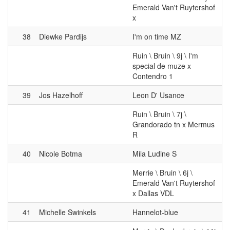
38
Diewke Pardijs
I'm on time MZ
Ruin \ Bruin \ 9j \ I'm
special de muze x
Contendro 1
39
Jos Hazelhoff
Leon D' Usance
Ruin \ Bruin \ 7j \
Grandorado tn x Mermus
R
40
Nicole Botma
Mila Ludine S
Merrie \ Bruin \ 6j \
Emerald Van't Ruytershof
x Dallas VDL
41
Michelle Swinkels
Hannelot-blue
Merrie \ Donkerbruin \ 11j
\ Plot-blue x