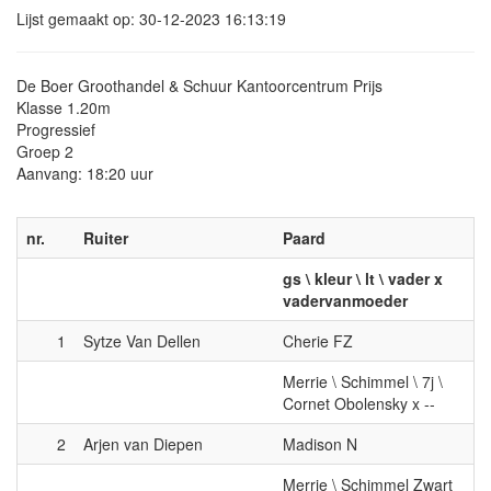
Lijst gemaakt op: 30-12-2023 16:13:19
De Boer Groothandel & Schuur Kantoorcentrum Prijs
Klasse 1.20m
Progressief
Groep 2
Aanvang: 18:20 uur
nr.
Ruiter
Paard
gs \ kleur \ lt \ vader x
vadervanmoeder
1
Sytze Van Dellen
Cherie FZ
Merrie \ Schimmel \ 7j \
Cornet Obolensky x --
2
Arjen van Diepen
Madison N
Merrie \ Schimmel Zwart
Geb. \ 6j \ Kannan X-6261
Sbs x Kenwood