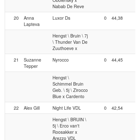
Nabab De Reve
20
Anna
Luxor Ds
0
44,38
0
Lapteva
Hengst \ Bruin \ 7j
\ Thunder Van De
Zuuthoeve x
21
Suzanne
Nyrocco
0
44,45
0
Tepper
Hengst \
Schimmel Bruin
Geb. \ 5j \ Zirocco
Blue x Cardento
22
Alex Gill
Night Life VDL
0
42,54
0
Hengst \ BRUIN \
5j \ Erco van't
Roosakker x
Arezzo VDL