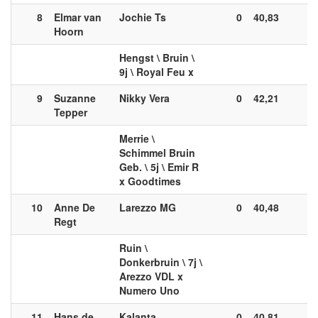
8
Elmar van
Jochie Ts
0
40,83
0
Hoorn
Hengst \ Bruin \
9j \ Royal Feu x
9
Suzanne
Nikky Vera
0
42,21
0
Tepper
Merrie \
Schimmel Bruin
Geb. \ 5j \ Emir R
x Goodtimes
10
Anne De
Larezzo MG
0
40,48
0
Regt
Ruin \
Donkerbruin \ 7j \
Arezzo VDL x
Numero Uno
11
Hans de
Kalanta
0
40,81
0