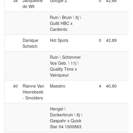
38
Jacqueline
Google Z
0
42,88
4
de Wit
Ruin \ Bruin \ 5j \
Gullit HBC x
Cardento
Danique
Hot Spots
0
42,89
4
Scheich
Ruin \ Schimmel
Vos Geb. \ 11j \
Quality Time x
Vainqueur
40
Rianne Van
Maestro
4
40,90
4
Heerebeek
- Smolders
Hengst \
Donkerbruin \ 6j \
Gaspahr x Quick
Star 04 1500883