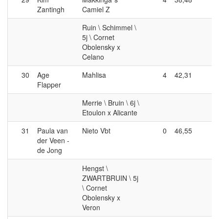
Zantingh
Camiel Z
Ruin \ Schimmel \
5j \ Cornet
Obolensky x
Celano
30
Age
Mahlisa
4
42,31
0
Flapper
Merrie \ Bruin \ 6j \
Etoulon x Alicante
31
Paula van
Nieto Vbt
0
46,55
4
der Veen -
de Jong
Hengst \
ZWARTBRUIN \ 5j
\ Cornet
Obolensky x
Veron