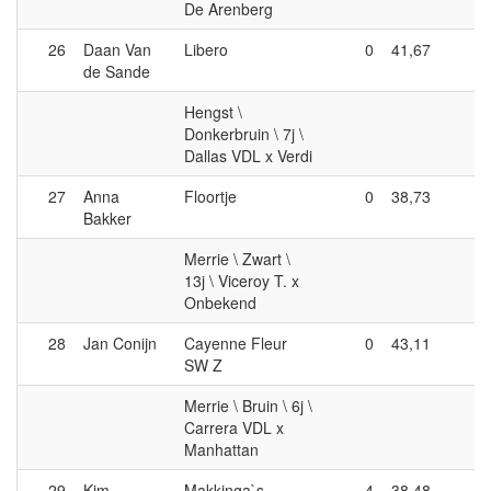
De Arenberg
26
Daan Van
Libero
0
41,67
4
de Sande
Hengst \
Donkerbruin \ 7j \
Dallas VDL x Verdi
27
Anna
Floortje
0
38,73
4
Bakker
Merrie \ Zwart \
13j \ Viceroy T. x
Onbekend
28
Jan Conijn
Cayenne Fleur
0
43,11
4
SW Z
Merrie \ Bruin \ 6j \
Carrera VDL x
Manhattan
29
Kim
Makkinga`s
4
38,48
0