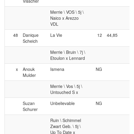
Visscher
Merrie \ VOS \ 5j \
Naico x Arezzo
VDL
48
Danique
La Vie
12
44,85
0
Scheich
Merrie \ Bruin \ 7j \
Etoulon x Lennard
x
Anouk
Ismena
NG
Mulder
Merrie \ Vos \ 5j \
Untouched S x
Suzan
Unbelievable
NG
Schurer
Ruin \ Schimmel
Zwart Geb. \ 5j \
Up To Date x