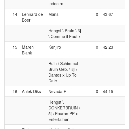
Indoctro
14
Lennard de
Mans
0
43,67
0
Boer
Hengst \ Bruin \ 6j
\ Comme il Faut x
15
Maren
Kenjiro
0
42,23
0
Blank
Ruin \ Schimmel
Bruin Geb. \ 8j \
Dantos x Up To
Date
16
Aniek Diks
Nevada P
0
44,15
0
Hengst \
DONKERBRUIN \
5j \ Eburon PP x
Entertainer