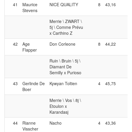
41
Maurice
NICE QUALITY
8
43,16
0
Stevens
Merrie \ ZWART \
5j \ Comme Prévu
x Carthino Z
42
Age
Don Corleone
8
44,22
0
Flapper
Ruin \ Bruin \ 5j \
Diamant De
Semilly x Purioso
43
Gerlinde De
Kywyan Toltien
4
45,75
4
Boer
Merrie \ Vos \ 8j \
Etoulon x
Karandasj
44
Rianne
Nacho
4
43,36
4
Visscher