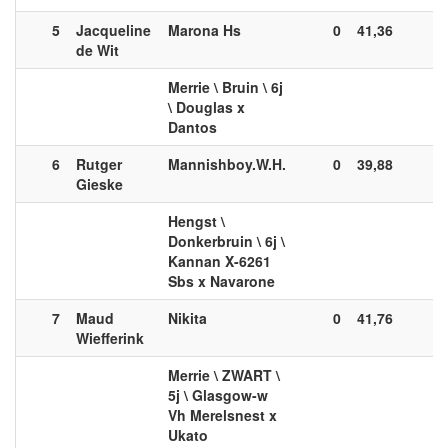
5
Jacqueline
Marona Hs
0
41,36
0
de Wit
Merrie \ Bruin \ 6j
\ Douglas x
Dantos
6
Rutger
Mannishboy.W.H.
0
39,88
0
Gieske
Hengst \
Donkerbruin \ 6j \
Kannan X-6261
Sbs x Navarone
7
Maud
Nikita
0
41,76
0
Wiefferink
Merrie \ ZWART \
5j \ Glasgow-w
Vh Merelsnest x
Ukato