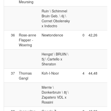
Meursing
Ruin \ Schimmel
Bruin Geb. \ 6j \
Cornet Obolensky
x Indoctro
36
Rose-anne
Newtondence
0
42,26
4
Flapper -
Woering
Hengst \ BRUIN \
5j \ Cartello x
Sheraton
37
Thomas
Koh-I-Noor
4
44,48
0
Gangl
Merrie \
Donkerbruin \ 8j \
Zapatero VDL x
Rossini