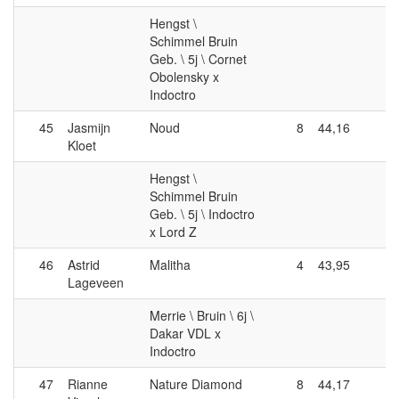
Hengst \
Schimmel Bruin
Geb. \ 5j \ Cornet
Obolensky x
Indoctro
45
Jasmijn
Noud
8
44,16
0
Kloet
Hengst \
Schimmel Bruin
Geb. \ 5j \ Indoctro
x Lord Z
46
Astrid
Malitha
4
43,95
5
Lageveen
Merrie \ Bruin \ 6j \
Dakar VDL x
Indoctro
47
Rianne
Nature Diamond
8
44,17
4