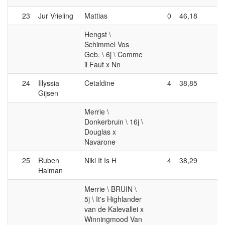
23
Jur Vrieling
Mattias
0
46,18
0
Hengst \
Schimmel Vos
Geb. \ 6j \ Comme
il Faut x Nn
24
Illyssia
Cetaldine
4
38,85
0
Gijsen
Merrie \
Donkerbruin \ 16j \
Douglas x
Navarone
25
Ruben
Niki It Is H
4
38,29
0
Halman
Merrie \ BRUIN \
5j \ It's Highlander
van de Kalevallei x
Winningmood Van