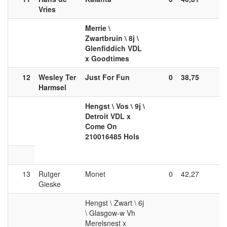
Vries
Merrie \
Zwartbruin \ 8j \
Glenfiddich VDL
x Goodtimes
12
Wesley Ter
Just For Fun
0
38,75
0
Harmsel
Hengst \ Vos \ 9j \
Detroit VDL x
Come On
210016485 Hols
13
Rutger
Monet
0
42,27
0
Gieske
Hengst \ Zwart \ 6j
\ Glasgow-w Vh
Merelsnest x