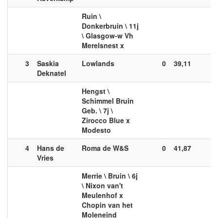
Ruin \
Donkerbruin \ 11j
\ Glasgow-w Vh
Merelsnest x
3
Saskia
Lowlands
0
39,11
0
Deknatel
Hengst \
Schimmel Bruin
Geb. \ 7j \
Zirocco Blue x
Modesto
4
Hans de
Roma de W&S
0
41,87
0
Vries
Merrie \ Bruin \ 6j
\ Nixon van't
Meulenhof x
Chopin van het
Moleneind