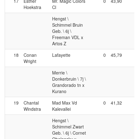
17
Esther
Mr. Magic Colors
0
43,90
0
Hoekstra
Cl
Hengst \
Schimmel Bruin
Geb. \ 6j \
Freeman VDL x
Artos Z
18
Conan
Lafayette
0
45,79
0
Wright
Merrie \
Donkerbruin \ 7j \
Grandorado tn x
Kurano
19
Chantal
Mad Max Vd
0
41,32
0
Windstra
Kalevallei
Hengst \
Schimmel Zwart
Geb. \ 6j \ Cornet
Obolensky x