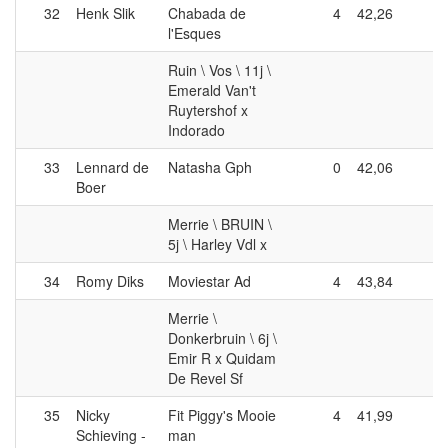
32
Henk Slik
Chabada de
4
42,26
0
l'Esques
Ruin \ Vos \ 11j \
Emerald Van't
Ruytershof x
Indorado
33
Lennard de
Natasha Gph
0
42,06
4
Boer
Merrie \ BRUIN \
5j \ Harley Vdl x
34
Romy Diks
Moviestar Ad
4
43,84
0
Merrie \
Donkerbruin \ 6j \
Emir R x Quidam
De Revel Sf
35
Nicky
Fit Piggy's Mooie
4
41,99
0
Schieving -
man