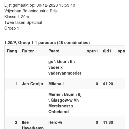
Lijst gemaakt op: 30-12-2023 15:53:40
Vrijenban Betonindustrie Prijs
Klasse 1.20m
Twee fasen Speciaal
Groep 1
1.20/P, Groep 1 1 parcours (48 combinaties)
Rang
Ruiter
Paard
sptn1
tijd1
sptn2
gs \ kleur \ lt \
vader x
vadervanmoeder
1
Jan Conijn
Milana L
0
41,20
0
Merrie \ Bruin \ 6j
\ Glasgow-w Vh
Merelsnest x
Onbekend
2
Ilse
Hero-w
0
41,30
0
Haverkamp