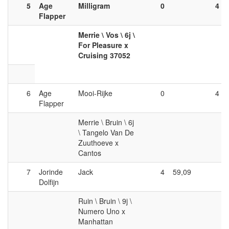
5
Age
Milligram
0
4
Flapper
Merrie \ Vos \ 6j \
For Pleasure x
Cruising 37052
6
Age
Mooi-Rijke
0
4
Flapper
Merrie \ Bruin \ 6j
\ Tangelo Van De
Zuuthoeve x
Cantos
7
Jorinde
Jack
4
59,09
Dolfijn
Ruin \ Bruin \ 9j \
Numero Uno x
Manhattan