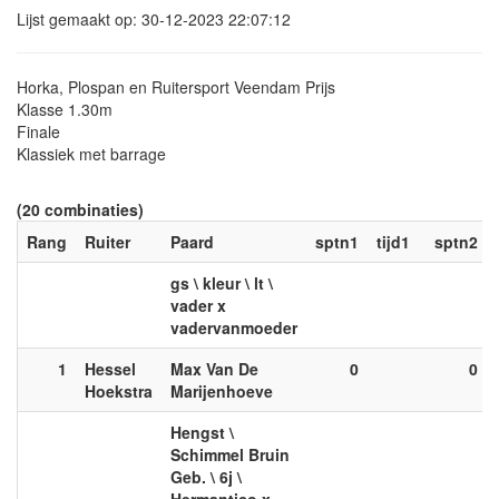
Lijst gemaakt op: 30-12-2023 22:07:12
Horka, Plospan en Ruitersport Veendam Prijs
Klasse 1.30m
Finale
Klassiek met barrage
(20 combinaties)
Rang
Ruiter
Paard
sptn1
tijd1
sptn2
gs \ kleur \ lt \
vader x
vadervanmoeder
1
Hessel
Max Van De
0
0
Hoekstra
Marijenhoeve
Hengst \
Schimmel Bruin
Geb. \ 6j \
Hermantico x