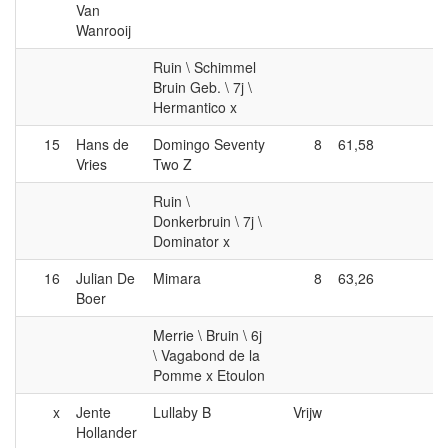
Van
Wanrooij
Ruin \ Schimmel
Bruin Geb. \ 7j \
Hermantico x
15
Hans de
Domingo Seventy
8
61,58
Vries
Two Z
Ruin \
Donkerbruin \ 7j \
Dominator x
16
Julian De
Mimara
8
63,26
Boer
Merrie \ Bruin \ 6j
\ Vagabond de la
Pomme x Etoulon
x
Jente
Lullaby B
Vrijw
Hollander