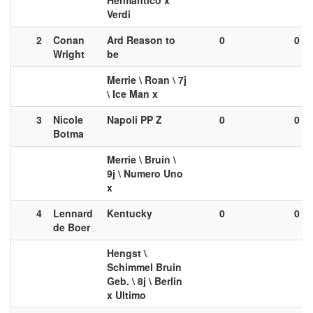
Verdi
2
Conan
Ard Reason to
0
0
Wright
be
Merrie \ Roan \ 7j
\ Ice Man x
3
Nicole
Napoli PP Z
0
0
Botma
Merrie \ Bruin \
9j \ Numero Uno
x
4
Lennard
Kentucky
0
0
de Boer
Hengst \
Schimmel Bruin
Geb. \ 8j \ Berlin
x Ultimo