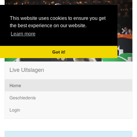
Previous
Next
This website uses cookies to ensure you get
the best experience on our website.
Learn more
Got it!
Live Uitslagen
Home
Geschiedenis
Login