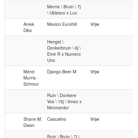
Merrie \ Bruin \ 7j
\ Ublesco x Lux
Aniek
Mexico Eurohill
Vrijw
Diks
Hengst \
Donkerbruin \ 6j \
Emir R x Numero
Uno
Merel
Django Beer M
Vrijw
Murris -
Schreur
Ruin \ Donkere
Vos \ 15j \ Ilmeo x
Nimmerdor
Shane M.
Cascalino
Vrijw
Dwan
Ruin \ Bruin \ 7j \