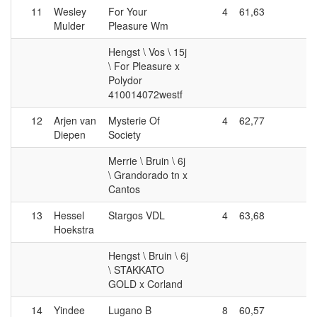
11
Wesley
For Your
4
61,63
Mulder
Pleasure Wm
Hengst \ Vos \ 15j
\ For Pleasure x
Polydor
410014072westf
12
Arjen van
Mysterie Of
4
62,77
Diepen
Society
Merrie \ Bruin \ 6j
\ Grandorado tn x
Cantos
13
Hessel
Stargos VDL
4
63,68
Hoekstra
Hengst \ Bruin \ 6j
\ STAKKATO
GOLD x Corland
14
Yindee
Lugano B
8
60,57