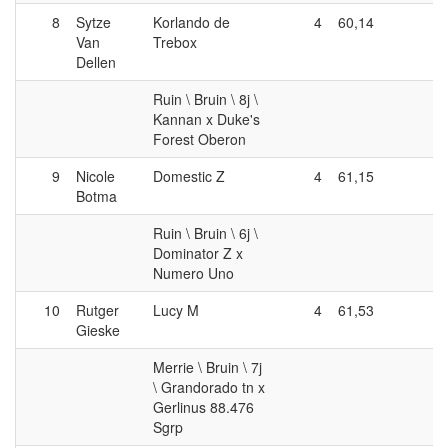
8
Sytze
Korlando de
4
60,14
Van
Trebox
Dellen
Ruin \ Bruin \ 8j \
Kannan x Duke's
Forest Oberon
9
Nicole
Domestic Z
4
61,15
Botma
Ruin \ Bruin \ 6j \
Dominator Z x
Numero Uno
10
Rutger
Lucy M
4
61,53
Gieske
Merrie \ Bruin \ 7j
\ Grandorado tn x
Gerlinus 88.476
Sgrp