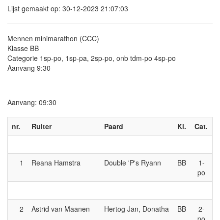
Lijst gemaakt op: 30-12-2023 21:07:03
Mennen minimarathon (CCC)
Klasse BB
Categorie 1sp-po, 1sp-pa, 2sp-po, onb tdm-po 4sp-po
Aanvang 9:30
Aanvang: 09:30
nr.
Ruiter
Paard
Kl.
Cat.
1
Reana Hamstra
Double 'P's Ryann
BB
1-
po
2
Astrid van Maanen
Hertog Jan, Donatha
BB
2-
po