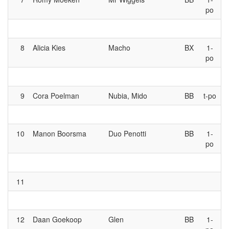
po
8
Alicia Kies
Macho
BX
1-
po
9
Cora Poelman
Nubia, Mido
BB
t-po
10
Manon Boorsma
Duo Penotti
BB
1-
po
11
12
Daan Goekoop
Glen
BB
1-