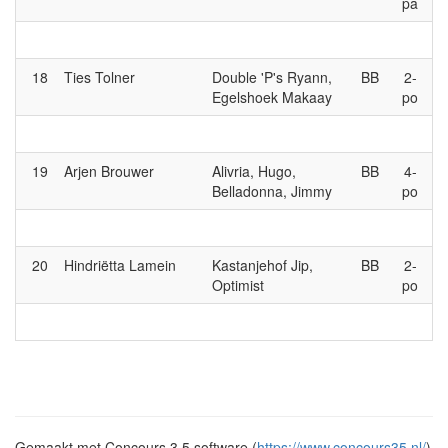
pa
18
Ties Tolner
Double 'P's Ryann,
BB
2-
Egelshoek Makaay
po
19
Arjen Brouwer
Alivria, Hugo,
BB
4-
Belladonna, Jimmy
po
20
Hindriëtta Lamein
Kastanjehof Jip,
BB
2-
Optimist
po
Gemaakt met Concours 3.5 software (
https://www.concours35.nl/
)