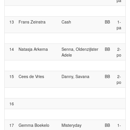
pa
13
Frans Zeinstra
Cash
BB
1-
pa
14
Natasja Arkema
Senna, Oldenzijlster
BB
2-
Adele
po
15
Cees de Vries
Danny, Savana
BB
2-
po
16
17
Gemma Boekelo
Misteryday
BB
1-