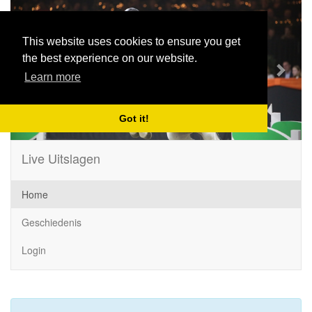
Previous
Next
This website uses cookies to ensure you get
the best experience on our website.
Learn more
Got it!
Live Uitslagen
Home
Geschiedenis
Login