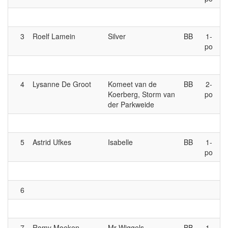
3
Roelf Lamein
Silver
BB
1-
po
4
Lysanne De Groot
Komeet van de
BB
2-
Koerberg, Storm van
po
der Parkweide
5
Astrid Ufkes
Isabelle
BB
1-
po
6
7
Romy Moeken
Mr Wiggels
BB
1-