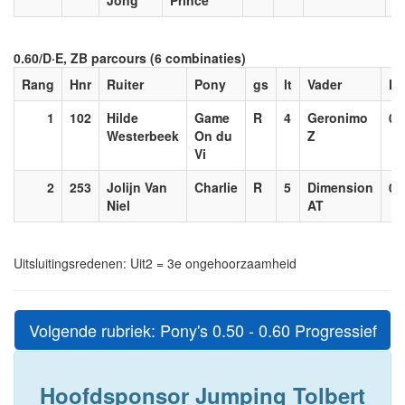
Jong
Prince
0.60/D·E, ZB parcours (6 combinaties)
Rang
Hnr
Ruiter
Pony
gs
lt
Vader
Kl.
1
102
Hilde
Game
R
4
Geronimo
0.
Westerbeek
On du
Z
Vi
2
253
Jolijn Van
Charlie
R
5
Dimension
0.
Niel
AT
Uitsluitingsredenen: Uit2 = 3e ongehoorzaamheid
Volgende rubriek: Pony's 0.50 - 0.60 Progressief
Hoofdsponsor Jumping Tolbert