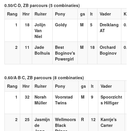
0.50/C·D, ZB parcours (5 combinaties)
Rang
Hnr
Ruiter
Pony
gs
lt
Vader
Kl.
1
18
Jolijn
Goldy
M
5
Dreiklang
0.5
Van
AT
Niel
2
11
Jade
Best
M
18
Orchard
0.5
Bolhuis
Boginov's
Boginov
Powergirl
0.60/A·B·C, ZB parcours (8 combinaties)
Rang
Hnr
Ruiter
Pony
gs
lt
Vader
Kl
1
32
Norah
Voorstad
M
9
Spoorzicht
0
Müller
Twins
s Hilfiger
2
25
Jasmijn
Wellmoors
R
12
Kantje's
0
de
Black
Carter