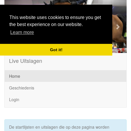
Previous
Next
This website uses cookies to ensure you get
the best experience on our website.
Learn more
Got it!
Live Uitslagen
Home
Geschiedenis
Login
De startlijsten en uitslagen die op deze pagina worden