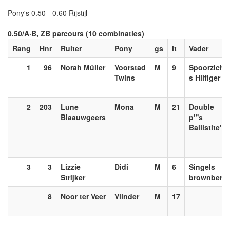
Pony's 0.50 - 0.60 Rijstijl
0.50/A·B, ZB parcours (10 combinaties)
Rang
Hnr
Ruiter
Pony
gs
lt
Vader
1
96
Norah Müller
Voorstad
M
9
Spoorzicht
Twins
s Hilfiger
2
203
Lune
Mona
M
21
Double
Blaauwgeers
p"'s
Ballistite"
3
3
Lizzie
Didi
M
6
Singels
Strijker
brownberry
8
Noor ter Veer
Vlinder
M
17