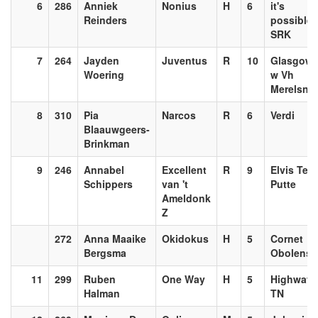
6
286
Anniek
Nonius
H
6
it's
Reinders
possible
SRK
7
264
Jayden
Juventus
R
10
Glasgow-
Woering
w Vh
Merelsne
8
310
Pia
Narcos
R
6
Verdi
Blaauwgeers-
Brinkman
9
246
Annabel
Excellent
R
9
Elvis Ter
Schippers
van 't
Putte
Ameldonk
Z
272
Anna Maaike
Okidokus
H
5
Cornet
Bergsma
Obolensk
11
299
Ruben
One Way
H
5
Highway 
Halman
TN