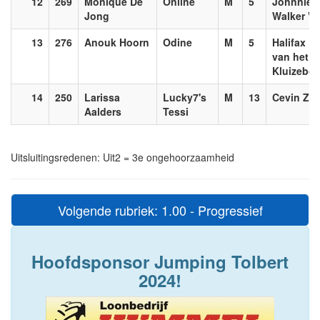
12
269
Monique De
Online
M
5
Johnnie
Jong
Walker Vd
13
276
Anouk Hoorn
Odine
M
5
Halifax
van het
Kluizebo
14
250
Larissa
Lucky7's
M
13
Cevin Z
Aalders
Tessi
Uitsluitingsredenen: Uit2 = 3e ongehoorzaamheid
Volgende rubriek: 1.00 - Progressief
Hoofdsponsor Jumping Tolbert
2024!