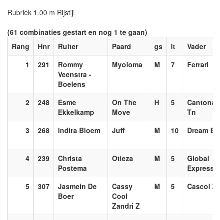
Rubriek 1.00 m Rijstijl
(61 combinaties gestart en nog 1 te gaan)
Rang
Hnr
Ruiter
Paard
gs
lt
Vader
1
291
Rommy
Myoloma
M
7
Ferrari
Veenstra -
Boelens
2
248
Esme
On The
H
5
Cantona
Ekkelkamp
Move
Tn
3
268
Indira Bloem
Juff
M
10
Dream Bo
4
239
Christa
Otieza
M
5
Global
Postema
Express
5
307
Jasmein De
Cassy
M
5
Cascol Z
Boer
Cool
Zandri Z