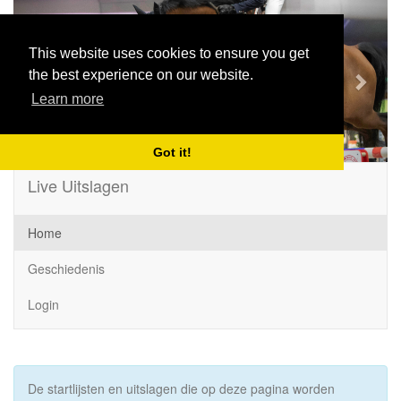
Previous
Next
This website uses cookies to ensure you get
the best experience on our website.
Learn more
Got it!
Live Uitslagen
Home
Geschiedenis
Login
De startlijsten en uitslagen die op deze pagina worden