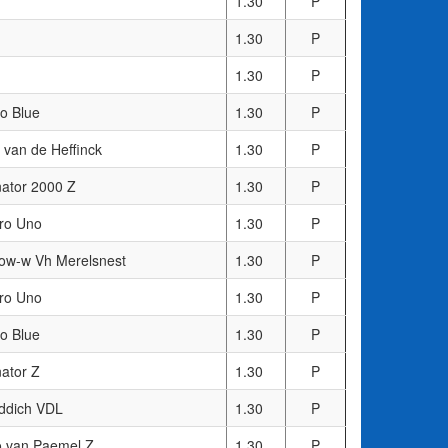
1.30
P
1.30
P
1.30
P
co Blue
1.30
P
 van de Heffinck
1.30
P
ator 2000 Z
1.30
P
ro Uno
1.30
P
ow-w Vh Merelsnest
1.30
P
ro Uno
1.30
P
co Blue
1.30
P
ator Z
1.30
P
iddich VDL
1.30
P
o van Paemel Z
1.30
P