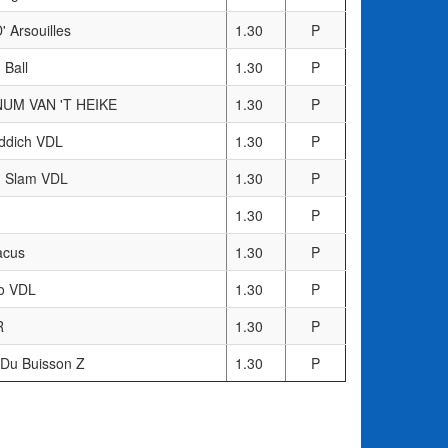
' Arsouilles
1.30
P
 Ball
1.30
P
UM VAN 'T HEIKE
1.30
P
iddich VDL
1.30
P
 Slam VDL
1.30
P
1.30
P
acus
1.30
P
o VDL
1.30
P
R
1.30
P
 Du Buisson Z
1.30
P