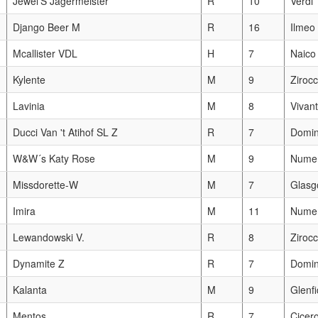
Jewel'S Jägermeister
R
10
Verdi
Django Beer M
R
16
Ilmeo
Mcallister VDL
H
7
Naico
Kylente
M
9
Ziroc
Lavinia
M
8
Vivant
Ducci Van 't Atihof SL Z
R
7
Domin
W&W´s Katy Rose
M
9
Nume
Missdorette-W
M
7
Glasg
Imira
M
11
Nume
Lewandowski V.
R
8
Ziroc
Dynamite Z
R
7
Domin
Kalanta
M
9
Glenf
Mentos
R
7
Cicer