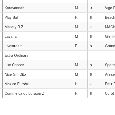
Karavannah
M
9
Vigo D
Play Ball
R
8
Beach
Mallory R Z
M
7
MAGN
Lavana
M
8
Glenf
Livestream
R
8
Grand
Extra Ordinary
Lilie Cooper
M
8
Spart
Nice Girl Dito
M
6
Arezz
Mexico Eurohill
H
7
Emir 
Comme ca du buisson Z
R
8
Corot