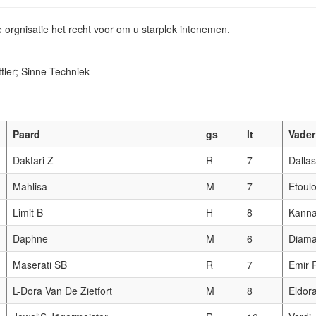
e orgnisatie het recht voor om u starplek intenemen.
tler; Sinne Techniek
Paard
gs
lt
Vader
Daktari Z
R
7
Dalla
Mahlisa
M
7
Etoul
Limit B
H
8
Kanna
Daphne
M
6
Diama
Maserati SB
R
7
Emir 
L-Dora Van De Zietfort
M
8
Eldor