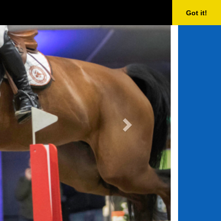
Next
Got it!