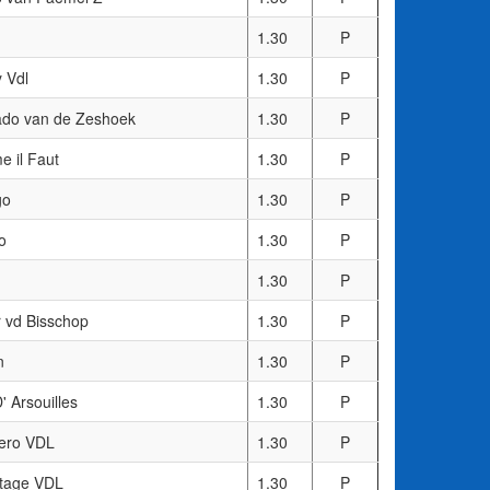
1.30
P
 Vdl
1.30
P
ado van de Zeshoek
1.30
P
 il Faut
1.30
P
go
1.30
P
to
1.30
P
1.30
P
r vd Bisschop
1.30
P
n
1.30
P
' Arsouilles
1.30
P
ero VDL
1.30
P
tage VDL
1.30
P