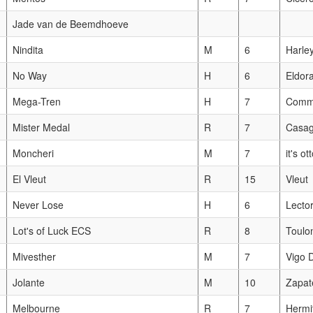
Jade van de Beemdhoeve
Nindita
M
6
Harley
No Way
H
6
Eldor
Mega-Tren
H
7
Comme
Mister Medal
R
7
Casa
Moncheri
M
7
it's ot
El Vleut
R
15
Vleut
Never Lose
H
6
Lecto
Lot's of Luck ECS
R
8
Toulo
Mivesther
M
7
Vigo D
Jolante
M
10
Zapat
Melbourne
R
7
Hermi