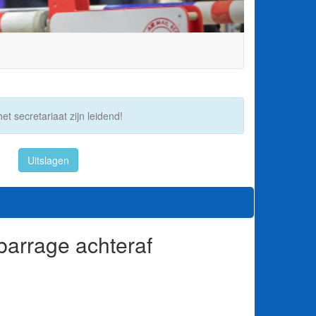
et secretariaat zijn leidend!
Uitslagen
barrage achteraf