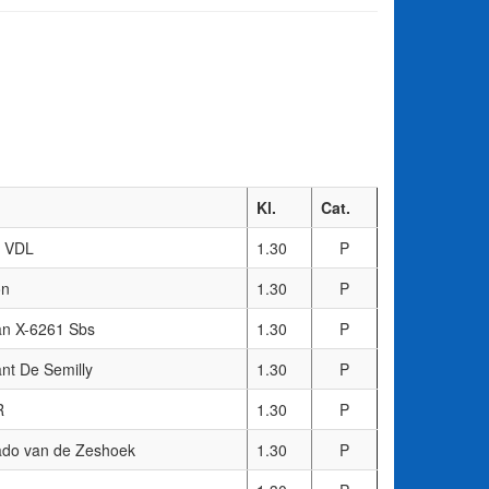
Kl.
Cat.
s VDL
1.30
P
on
1.30
P
n X-6261 Sbs
1.30
P
nt De Semilly
1.30
P
R
1.30
P
ado van de Zeshoek
1.30
P