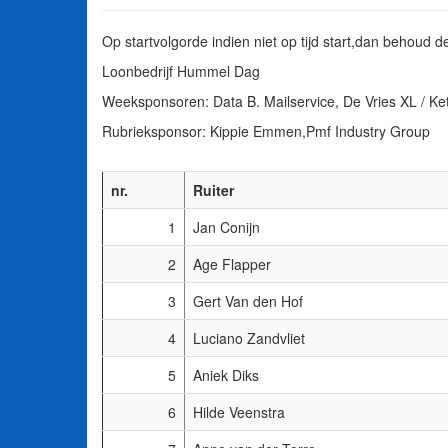
Op startvolgorde indien niet op tijd start,dan behoud d
Loonbedrijf Hummel Dag
Weeksponsoren: Data B. Mailservice, De Vries XL / Ket
Rubrieksponsor: Kippie Emmen,Pmf Industry Group
nr.
Ruiter
1
Jan Conijn
2
Age Flapper
3
Gert Van den Hof
4
Luciano Zandvliet
5
Aniek Diks
6
Hilde Veenstra