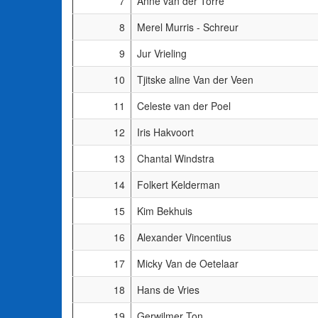
7
Anne van der Torre
8
Merel Murris - Schreur
9
Jur Vrieling
10
Tjitske aline Van der Veen
11
Celeste van der Poel
12
Iris Hakvoort
13
Chantal Windstra
14
Folkert Kelderman
15
Kim Bekhuis
16
Alexander Vincentius
17
Micky Van de Oetelaar
18
Hans de Vries
19
Gerwilmer Ton