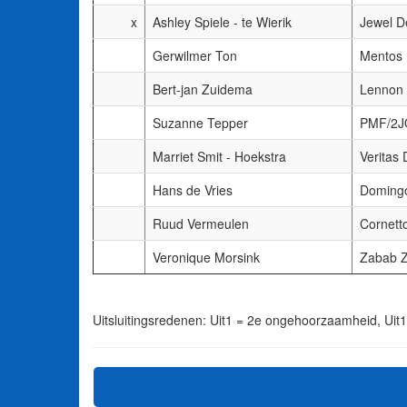
x
Ashley Spiele - te Wierik
Jewel D
Gerwilmer Ton
Mentos
Bert-jan Zuidema
Lennon
Suzanne Tepper
PMF/2JO
Marriet Smit - Hoekstra
Veritas
Hans de Vries
Domingo
Ruud Vermeulen
Cornett
Veronique Morsink
Zabab 
Uitsluitingsredenen: Uit1 = 2e ongehoorzaamheid, Uit1