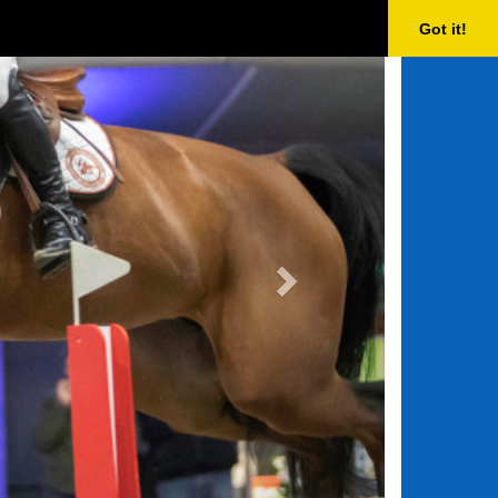
Next
Got it!