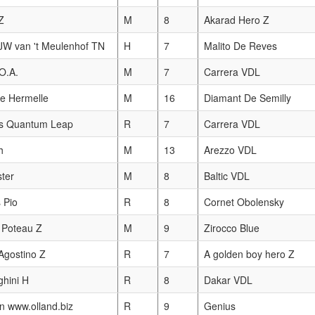
Z
M
8
Akarad Hero Z
W van 't Meulenhof TN
H
7
Malito De Reves
O.A.
M
7
Carrera VDL
te Hermelle
M
16
Diamant De Semilly
s Quantum Leap
R
7
Carrera VDL
h
M
13
Arezzo VDL
ter
M
8
Baltic VDL
 Pio
R
8
Cornet Obolensky
 Poteau Z
M
9
Zirocco Blue
gostino Z
R
7
A golden boy hero Z
hini H
R
8
Dakar VDL
 www.olland.biz
R
9
Genius