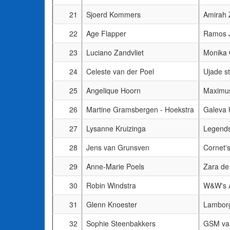
21
Sjoerd Kommers
Amirah 
22
Age Flapper
Ramos J
23
Luciano Zandvliet
Monika 
24
Celeste van der Poel
Ujade s
25
Angelique Hoorn
Maximu
26
Martine Gramsbergen - Hoekstra
Galeva 
27
Lysanne Kruizinga
Legends
28
Jens van Grunsven
Cornet's
29
Anne-Marie Poels
Zara de
30
Robin Windstra
W&W's A
31
Glenn Knoester
Lamborg
32
Sophie Steenbakkers
GSM van