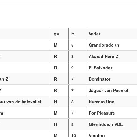
gs
lt
Vader
M
8
Grandorado tn
Z
R
8
Akarad Hero Z
R
9
El Salvador
an Z
R
7
Dominator
V
R
7
Jaguar van Paemel
ut van de kalevallei
H
8
Numero Uno
am
M
7
For Pleasure
H
8
Glenfiddich VDL
M
13
Vingino