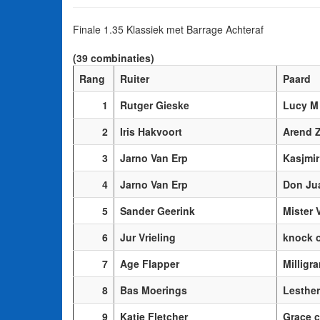
Finale 1.35 Klassiek met Barrage Achteraf
(39 combinaties)
Rang
Ruiter
Paard
1
Rutger Gieske
Lucy M
2
Iris Hakvoort
Arend 
3
Jarno Van Erp
Kasjmir
4
Jarno Van Erp
Don Ju
5
Sander Geerink
Mister 
6
Jur Vrieling
knock o
7
Age Flapper
Milligr
8
Bas Moerings
Lesther
9
Katie Fletcher
Grace c