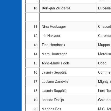
10
Bert-jan Zuidema
Lubalia
11
Nina Houtzager
Chacco
12
Iris Hakvoort
Caremba
13
Tibo Hendrickx
Muppet
14
Marc Houtzager
Mereus
15
Anne-Marie Poels
Coed
16
Jasmin Seppälä
Comme i
17
Luciano Zandvliet
Mighty 
18
Jasmin Seppälä
Lord To
19
Jorinde Dolfijn
Gaia de
20
Marloes Bos
M.C. Ar