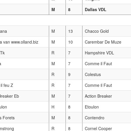
M
8
Dallas VDL
tana
M
13
Chacco Gold
 van www.olland.biz
M
10
Carembar De Muze
 Tk
R
7
Hampshire VDL
a
M
7
Comme il Faut
R
9
Colestus
l feu Z
R
7
Comme il Faut
Breaker Eb
M
7
Action Breaker
ulon
H
8
Etoulon
s Forets
M
8
Contendro
mstrong
R
8
Cornel Cooper