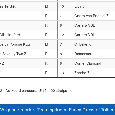
es Terdrix
M
10
Elvaro
R
7
Cicero van Paemel Z
R
8
Carrera VDL
IN Hartford
R
12
Carrera VDL
 De La Pomme KES
M
7
Onbekend
 Seventy Two Z
R
8
Dominator
o Z
R
8
Cornet Diamond
Z
R
13
Zandor Z
2 = Verkeerd parcours, Uit15 = 20 strafpunten
Volgende rubriek: Team springen Fancy Dress of Tolbert