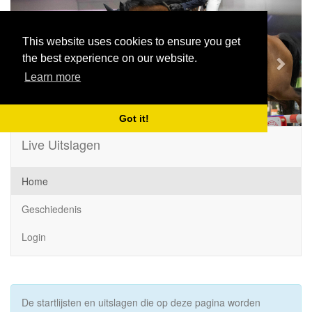
Previous
Next
This website uses cookies to ensure you get
the best experience on our website.
Learn more
Got it!
Live Uitslagen
Home
Geschiedenis
Login
De startlijsten en uitslagen die op deze pagina worden