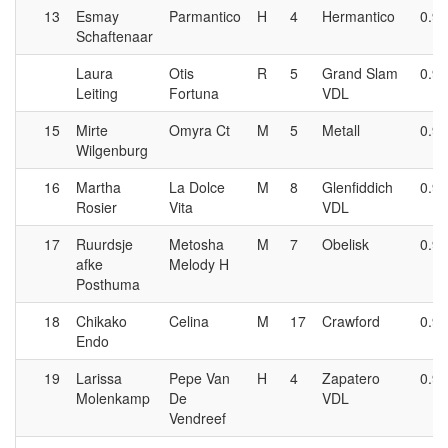
13
Esmay
Parmantico
H
4
Hermantico
0.90
Schaftenaar
Laura
Otis
R
5
Grand Slam
0.90
Leiting
Fortuna
VDL
15
Mirte
Omyra Ct
M
5
Metall
0.90
Wilgenburg
16
Martha
La Dolce
M
8
Glenfiddich
0.90
Rosier
Vita
VDL
17
Ruurdsje
Metosha
M
7
Obelisk
0.90
afke
Melody H
Posthuma
18
Chikako
Celina
M
17
Crawford
0.90
Endo
19
Larissa
Pepe Van
H
4
Zapatero
0.90
Molenkamp
De
VDL
Vendreef