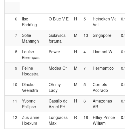
6
Ilse
O Blue V E
H
5
Heineken Vk
0.90
Padding
Vdl
7
Sofie
Gulavsca
M
13
Singapore
0.90
Mantingh
fortuna
8
Louise
Power
H
4
Liamant W
0.90
Berenpas
9
Féline
Modea C"
M
7
Hermantico
0.90
Hoogstra
10
Dineke
Oh my
M
5
Cornets
0.90
Veenstra
Lady
Acorado
11
Yvonne
Castillo de
H
6
Amazonas
0.90
Philipse
Azuel PH
AR
12
Zus-anne
Longcross
R
18
Pilley Prince
0.90
Hoexum
Max
William