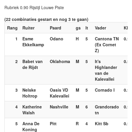
Rubriek 0.90 Rijstijl Louwe Piste
(22 combinaties gestart en nog 3 te gaan)
Rang
Ruiter
Paard
gs
lt
Vader
Kl.
1
Esme
Odano
H
5
Cantona TN
0.90
Ekkelkamp
(Ex Cornet
Z)
2
Babet van
Oklahoma
M
5
It's
0.90
de Rijdt
Highlander
van de
Kalevallei
3
Nelske
Oasis VD
M
5
Cornado I
0.90
Holtrop
Kalevallei
4
Katherine
Nashville
M
6
Grandorado
0.90
Walsh
tn
5
Anna De
Pitt
R
4
Kitt Sb
0.90
Koning