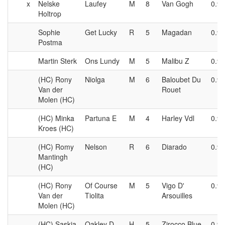
x
Nelske
Laufey
M
8
Van Gogh
0.90
Holtrop
Sophie
Get Lucky
R
5
Magadan
0.90
Postma
Martin Sterk
Ons Lundy
M
5
Malibu Z
0.90
(HC) Rony
Niolga
M
6
Baloubet Du
0.90
Van der
Rouet
Molen (HC)
(HC) Minka
Partuna E
M
4
Harley Vdl
0.90
Kroes (HC)
(HC) Romy
Nelson
R
6
Diarado
0.90
Mantingh
(HC)
(HC) Rony
Of Course
M
5
Vigo D'
0.90
Van der
Tiolita
Arsouilles
Molen (HC)
(HC) Saskia
Oakley D
H
5
Zirocco Blue
0.90