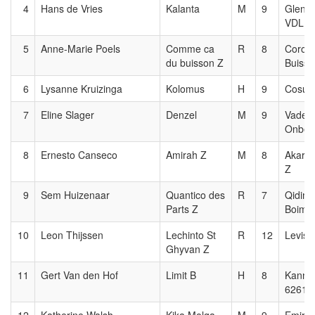
4
Hans de Vries
Kalanta
M
9
Glenfi
VDL
5
Anne-Marie Poels
Comme ca
R
8
Corot 
du buisson Z
Buisso
6
Lysanne Kruizinga
Kolomus
H
9
Cosun
7
Eline Slager
Denzel
M
9
Vader
Onbek
8
Ernesto Canseco
Amirah Z
M
8
Akara
Z
9
Sem Huizenaar
Quantico des
R
7
Qidimi
Parts Z
Boimar
10
Leon Thijssen
Lechinto St
R
12
Levist
Ghyvan Z
11
Gert Van den Hof
Limit B
H
8
Kanna
6261 