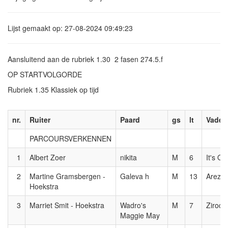
Lijst gemaakt op: 27-08-2024 09:49:23
Aansluitend aan de rubriek 1.30 2 fasen 274.5.f
OP STARTVOLGORDE
Rubriek 1.35 Klassiek op tijd
nr.
Ruiter
Paard
gs
lt
Vader
PARCOURSVERKENNEN
1
Albert Zoer
nikita
M
6
It's Ot
2
Martine Gramsbergen -
Galeva h
M
13
Arezz
Hoekstra
3
Marriet Smit - Hoekstra
Wadro's
M
7
Zirocc
Maggie May