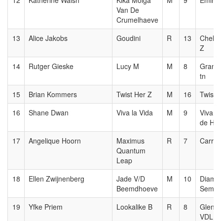
12
Katherine Walsh
Kika Molga
M
9
Emir R
Van De
Crumelhaeve
13
Alice Jakobs
Goudini
R
13
Chellt
Z
14
Rutger Gieske
Lucy M
M
8
Grand
tn
15
Brian Kommers
Twist Her Z
M
16
Twisth
16
Shane Dwan
Viva la Vida
M
9
Vivant
de Hef
17
Angelique Hoorn
Maximus
R
7
Carre
Quantum
Leap
18
Ellen Zwijnenberg
Jade V/D
M
10
Diama
Beemdhoeve
Semill
19
Yfke Priem
Lookalike B
R
8
Glenfi
VDL