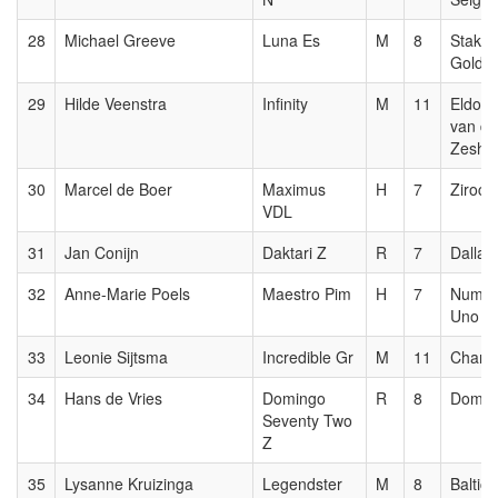
28
Michael Greeve
Luna Es
M
8
Stakka
Gold
29
Hilde Veenstra
Infinity
M
11
Eldora
van de
Zesho
30
Marcel de Boer
Maximus
H
7
Zirocc
VDL
31
Jan Conijn
Daktari Z
R
7
Dallas
32
Anne-Marie Poels
Maestro Pim
H
7
Numer
Uno
33
Leonie Sijtsma
Incredible Gr
M
11
Chari
34
Hans de Vries
Domingo
R
8
Domin
Seventy Two
Z
35
Lysanne Kruizinga
Legendster
M
8
Baltic