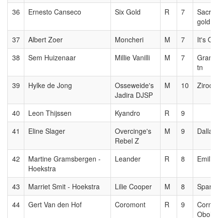
36
Ernesto Canseco
Six Gold
R
7
Sacra
gold
37
Albert Zoer
Moncheri
M
7
It's Ot
38
Sem Huizenaar
Millie Vanilli
M
7
Grand
tn
39
Hylke de Jong
Osseweide's
M
10
Zirocc
Jadira DJSP
40
Leon Thijssen
Kyandro
R
9
41
Eline Slager
Overcinge's
M
9
Dallas
Rebel Z
42
Martine Gramsbergen -
Leander
R
8
Emilio
Hoekstra
43
Marriet Smit - Hoekstra
Lilie Cooper
M
8
Sparta
44
Gert Van den Hof
Coromont
R
9
Cornet
Obole