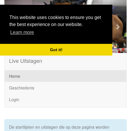
Previous
Next
This website uses cookies to ensure you get
the best experience on our website.
Learn more
Got it!
Live Uitslagen
Home
Geschiedenis
Login
De startlijsten en uitslagen die op deze pagina worden