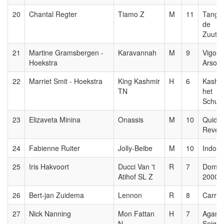
20
Chantal Regter
Tiamo Z
M
11
Tangel
de
Zuuth
21
Martine Gramsbergen -
Karavannah
M
9
Vigo D
Hoekstra
Arsouil
22
Marriet Smit - Hoekstra
King Kashmir
H
6
Kashm
TN
het
Schutt
23
Elizaveta Minina
Onassis
M
10
Quida
Revel
24
Fabienne Ruiter
Jolly-Beibe
M
10
Indoct
25
Iris Hakvoort
Ducci Van 't
R
7
Domin
Atihof SL Z
2000 
26
Bert-jan Zuidema
Lennon
R
8
Carre
27
Nick Nanning
Mon Fattan
H
7
Aganix
N
Seigne