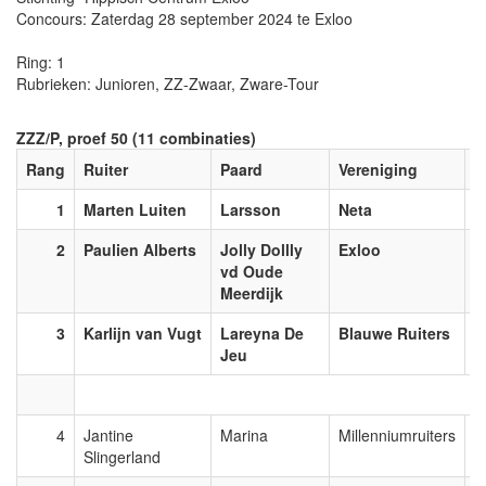
Concours: Zaterdag 28 september 2024 te Exloo
Ring: 1
Rubrieken: Junioren, ZZ-Zwaar, Zware-Tour
ZZZ/P, proef 50 (11 combinaties)
Rang
Ruiter
Paard
Vereniging
p
1
Marten Luiten
Larsson
Neta
7
2
Paulien Alberts
Jolly Dollly
Exloo
6
vd Oude
Meerdijk
3
Karlijn van Vugt
Lareyna De
Blauwe Ruiters
6
Jeu
4
Jantine
Marina
Millenniumruiters
6
Slingerland