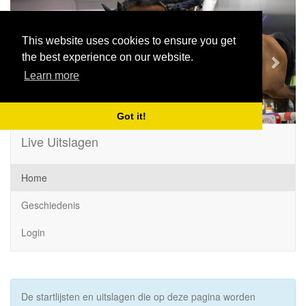
Previous
Next
This website uses cookies to ensure you get
the best experience on our website.
Learn more
Got it!
Live Uitslagen
Home
Geschiedenis
Login
De startlijsten en uitslagen die op deze pagina worden