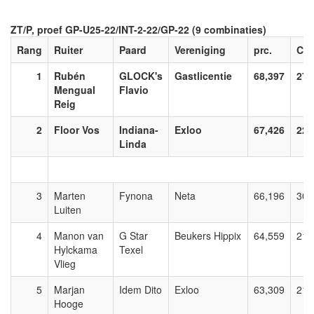
ZT/P, proef GP-U25-22/INT-2-22/GP-22 (9 combinaties)
Rang
Ruiter
Paard
Vereniging
prc.
C
1
Rubén
GLOCK's
Gastlicentie
68,397
274
Mengual
Flavio
Reig
2
Floor Vos
Indiana-
Exloo
67,426
227
Linda
3
Marten
Fynona
Neta
66,196
307
Luiten
4
Manon van
G Star
Beukers Hippix
64,559
214
Hylckama
Texel
Vlieg
5
Marjan
Idem Dito
Exloo
63,309
217
Hooge