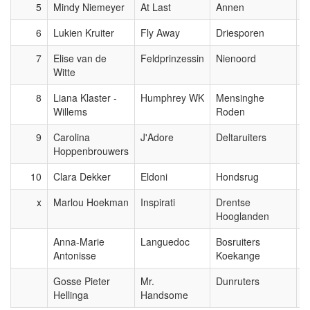
5
Mindy Niemeyer
At Last
Annen
6
6
Lukien Kruiter
Fly Away
Driesporen
6
7
Elise van de
Feldprinzessin
Nienoord
5
Witte
8
Liana Klaster -
Humphrey WK
Mensinghe
5
Willems
Roden
9
Carolina
J'Adore
Deltaruiters
5
Hoppenbrouwers
10
Clara Dekker
Eldoni
Hondsrug
5
x
Marlou Hoekman
Inspirati
Drentse
Hooglanden
Anna-Marie
Languedoc
Bosruiters
Antonisse
Koekange
Gosse Pieter
Mr.
Dunruters
Hellinga
Handsome