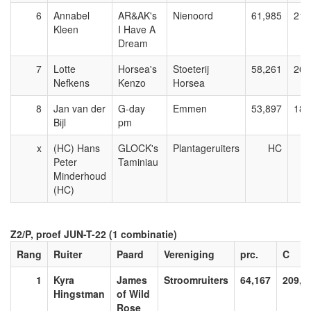
6
Annabel
AR&AK's
Nienoord
61,985
215
Kleen
I Have A
Dream
7
Lotte
Horsea's
Stoeterij
58,261
266
Nefkens
Kenzo
Horsea
8
Jan van der
G-day
Emmen
53,897
185
Bijl
pm
x
(HC) Hans
GLOCK's
Plantageruiters
HC
Peter
Taminiau
Minderhoud
(HC)
Z2/P, proef JUN-T-22 (1 combinatie)
Rang
Ruiter
Paard
Vereniging
prc.
C
1
Kyra
James
Stroomruiters
64,167
209,0
Hingstman
of Wild
Rose