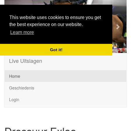
Previous
Next
This website uses cookies to ensure you get
the best experience on our website.
Learn more
Got it!
Live Uitslagen
Home
Geschiedenis
Login
Dressuur Exloo